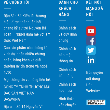
VỀ CHÚNG TÔI
DÀNH CHO
KẾT NỐI
KHÁCH
MẠNG XÃ
HÀNG
HỘI
Đặc Sản Bá Kiến là thương
hiệu được thành lập bởi
chàng kỹ sư trẻ Nguyễn Bá
Chính sách
Toàn – Người đam mê với ẩm
và quy định
thực Việt Nam.
chung
Các sản phẩm của chúng tôi
Chính sách
vinh dự nhận nhiều chứng
bảo mật
nhận, bằng khen và giải
thông tin
thưởng uy tín trong và ngoài
Chính sách
nước.
Bản quyền
bán hàng
nội dung
Mọi thông tin vui lòng liên hệ:
Chính sách
trên
CÔNG TY TNHH THƯƠNG MẠI
hoàn trả
Website:
ĐẶC SẢN VIỆT NAM –
Hình thức
DASAVINA
vận chuyển
Địa chỉ: Số 14 Nguyễn Vĩnh