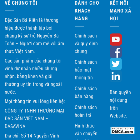
VỀ CHÚNG TÔI
DÀNH CHO
KẾT NỐI
KHÁCH
MẠNG XÃ
HÀNG
HỘI
Đặc Sản Bá Kiến là thương
hiệu được thành lập bởi
chàng kỹ sư trẻ Nguyễn Bá
Chính sách
Toàn – Người đam mê với ẩm
và quy định
thực Việt Nam.
chung
Các sản phẩm của chúng tôi
Chính sách
vinh dự nhận nhiều chứng
bảo mật
nhận, bằng khen và giải
thông tin
thưởng uy tín trong và ngoài
Chính sách
nước.
Bản quyền
bán hàng
nội dung
Mọi thông tin vui lòng liên hệ:
Chính sách
trên
CÔNG TY TNHH THƯƠNG MẠI
hoàn trả
Website:
ĐẶC SẢN VIỆT NAM –
Hình thức
DASAVINA
vận chuyển
Địa chỉ: Số 14 Nguyễn Vĩnh