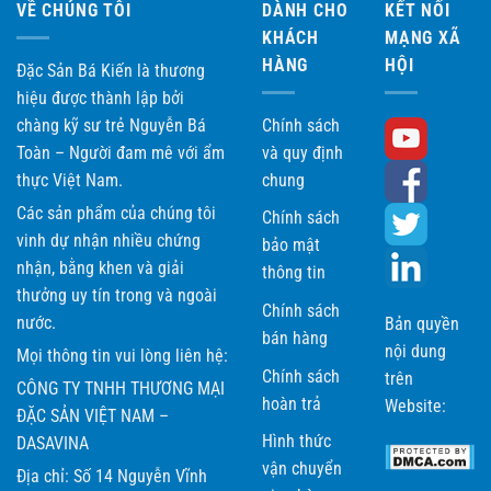
VỀ CHÚNG TÔI
DÀNH CHO
KẾT NỐI
KHÁCH
MẠNG XÃ
HÀNG
HỘI
Đặc Sản Bá Kiến là thương
hiệu được thành lập bởi
chàng kỹ sư trẻ Nguyễn Bá
Chính sách
Toàn – Người đam mê với ẩm
và quy định
thực Việt Nam.
chung
Các sản phẩm của chúng tôi
Chính sách
vinh dự nhận nhiều chứng
bảo mật
nhận, bằng khen và giải
thông tin
thưởng uy tín trong và ngoài
Chính sách
nước.
Bản quyền
bán hàng
nội dung
Mọi thông tin vui lòng liên hệ:
Chính sách
trên
CÔNG TY TNHH THƯƠNG MẠI
hoàn trả
Website:
ĐẶC SẢN VIỆT NAM –
Hình thức
DASAVINA
vận chuyển
Địa chỉ: Số 14 Nguyễn Vĩnh