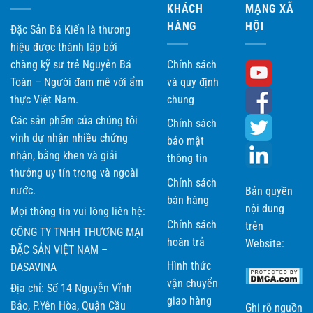
KHÁCH
MẠNG XÃ
HÀNG
HỘI
Đặc Sản Bá Kiến là thương
hiệu được thành lập bởi
chàng kỹ sư trẻ Nguyễn Bá
Chính sách
Toàn – Người đam mê với ẩm
và quy định
thực Việt Nam.
chung
Các sản phẩm của chúng tôi
Chính sách
vinh dự nhận nhiều chứng
bảo mật
nhận, bằng khen và giải
thông tin
thưởng uy tín trong và ngoài
Chính sách
nước.
Bản quyền
bán hàng
nội dung
Mọi thông tin vui lòng liên hệ:
Chính sách
trên
CÔNG TY TNHH THƯƠNG MẠI
hoàn trả
Website:
ĐẶC SẢN VIỆT NAM –
Hình thức
DASAVINA
vận chuyển
Địa chỉ: Số 14 Nguyễn Vĩnh
giao hàng
Bảo, P.Yên Hòa, Quận Cầu
Ghi rõ nguồn