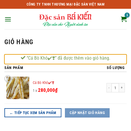
Bỏ
CÔNG TY TNHH THƯƠNG MẠI ĐẶC SẢN VIỆT NAM
qua
nội
dung
GIỎ HÀNG
“Cá Bò Khô✔️❣️” đã được thêm vào giỏ hàng.
SẢN PHẨM
SỐ LƯỢNG
×
Cá Bò Khô✔️❣️
Cá Bò Khô✔️❣️ số
280,000
₫
1 x
← TIẾP TỤC XEM SẢN PHẨM
CẬP NHẬT GIỎ HÀNG