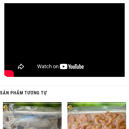
Cá bò khô hình lá trầu tại cửa hàng được đóng theo quy cách 0.5 kg
và 1 kg
Cá bò khô Loại 2 (miếng tròn)
SẢN PHẨM TƯƠNG TỰ