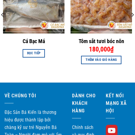
Cá Bạc Má
Tôm sắt tươi bóc nõn
Cá bò khô miếng tròn thương hiệu Bá Kiến
180,000
₫
ĐỌC TIẾP
THÊM VÀO GIỎ HÀNG
VỀ CHÚNG TÔI
DÀNH CHO
KẾT NỐI
KHÁCH
MẠNG XÃ
HÀNG
HỘI
Đặc Sản Bá Kiến là thương
hiệu được thành lập bởi
chàng kỹ sư trẻ Nguyễn Bá
Chính sách
Toàn – Người đam mê với ẩm
và quy định