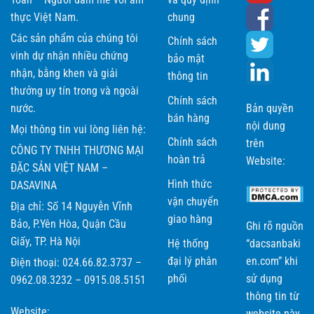
thực Việt Nam.
chung
Các sản phẩm của chúng tôi
Chính sách
vinh dự nhận nhiều chứng
bảo mật
nhận, bằng khen và giải
Cá bò khô miếng tròn đóng hộp được thực khách yêu thích
thông tin
thưởng uy tín trong và ngoài
Chính sách
nước.
Bản quyền
Bảng giá Cá bò khô Bá Kiến
bán hàng
nội dung
Mọi thông tin vui lòng liên hệ:
Hiện, cửa hàng có
2 quy cách đóng gói sản phẩm
để khách
Chính sách
trên
hàng có thêm lựa chọn khi đặt mua:
Gói cá bò khô 0.5 kg và 1
CÔNG TY TNHH THƯƠNG MẠI
hoàn trả
Website:
kg.
ĐẶC SẢN VIỆT NAM –
Hình thức
DASAVINA
Với gói cá bò khô 0.5 kg:
Phù hợp với những khách hàng
vận chuyển
Địa chỉ: Số 14 Nguyễn Vĩnh
mới dùng sản phẩm lần đầu muốn mua về ăn thử. Ngoài ra,
giao hàng
đây sẽ là lựa chọn hợp lý đối với thực khách có nhu cầu mua
Bảo, P.Yên Hòa, Quận Cầu
Ghi rõ nguồn
cá về sử dụng vừa đủ, trong thời gian ngắn và ngại bảo quản,
Giấy, TP. Hà Nội
Hệ thống
“dacsanbaki
để lâu.
đại lý phân
en.com” khi
Điện thoại: 024.66.82.3737 –
Với gói cá bò khô 1 kg:
Phù hợp trở thành quà biếu tặng,
phối
sử dụng
0962.08.3232 – 0915.08.5151
món quà du lịch vừa thiết thực lại ý nghĩa. Với khách hàng ở
thông tin từ
xa, khách không ở tại Hà Nội, muốn mua về sử dụng dần trong
Website:
website này