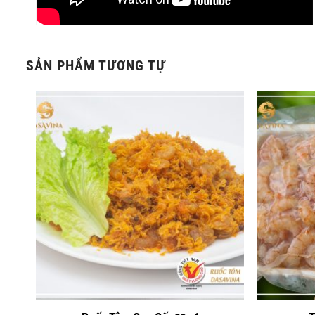
SẢN PHẨM TƯƠNG TỰ
Nghệ sĩ Quang Tèo đánh giá cao chất lượn
Chả mực Hạ Long VIP mang hương vị đậm chất biển Hạ Long. 
nàn trong từng miếng chả, tận hưởng miếng chả mực ngon, da
món ngon tuyệt hảo mà đất trời ưu ái dành tặng cho con ngườ
Mời Quý vị theo dõi video: Chả mực Bá Kiến được