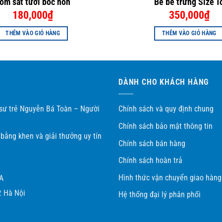
ôm sắt tươi bóc nõn
Bề bề trứng Size T
180,000
₫
350,000
₫
THÊM VÀO GIỎ HÀNG
THÊM VÀO GIỎ HÀNG
DÀNH CHO KHÁCH HÀNG
 sư trẻ Nguyễn Bá Toàn – Người
Chính sách và quy định chung
Chính sách bảo mật thông tin
bằng khen và giải thưởng uy tín
Chính sách bán hàng
Chính sách hoàn trả
Hình thức vận chuyển giao hàng
A
. Hà Nội
Hệ thống đại lý phân phối
c biệt?