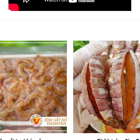
g
đặc sản Chả mực Hạ Long
thương hiệu Bá Kiến
Đó là sự mặn mòi của biển cả hòa quyện cùng vị ngọt thơm nồng
i giòn sần sật tan đều trong miệng như được thưởng thức một
i.
 lựa chọn cho bữa tiệc cưới lớn tại Đông Anh, Hà Nội