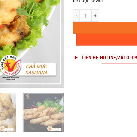
để được tư vấn
Chả mực Hạ Long VIP✔️❣️ số lượng
LIÊN HỆ HOLINE/ZALO: 0