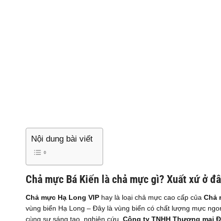
Nội dung bài viết
Chả mực Bá Kiến là chả mực gì? Xuất xứ ở đ
Chả mực Hạ Long VIP
hay là loại chả mực cao cấp của
Chả 
vùng biển Hạ Long – Đây là vùng biển có chất lượng mực ngon
cùng sự sáng tạo, nghiên cứu,
Công ty TNHH Thương mại Đ