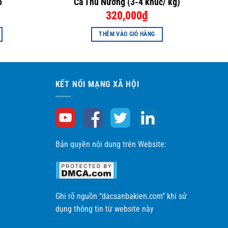
o
Cá Thu Nướng (3-4 khúc/ kg)
320,000
₫
THÊM VÀO GIỎ HÀNG
KẾT NỐI MẠNG XÃ HỘI
Bản quyền nội dung trên Website:
Ghi rõ nguồn “dacsanbakien.com” khi sử
dụng thông tin từ website này