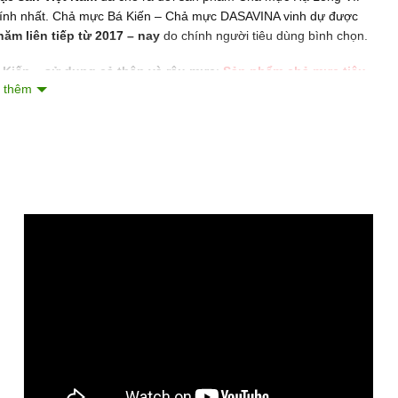
 tính nhất. Chả mực Bá Kiến – Chả mực DASAVINA vinh dự được
ăm liên tiếp từ 2017 – nay
do chính người tiêu dùng bình chọn.
Kiến – sử dụng cả thân và râu mực
:
Sản phẩm chả mực tiêu
 thêm