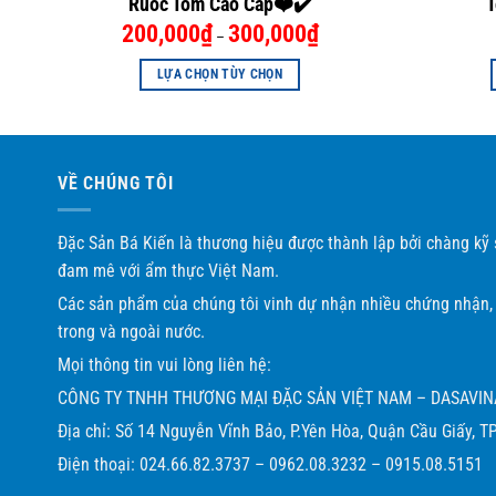
Ruốc Tôm Cao Cấp❤️✔️
T
200,000
₫
300,000
₫
–
LỰA CHỌN TÙY CHỌN
Sản
phẩm
này
có
VỀ CHÚNG TÔI
nhiều
biến
Đặc Sản Bá Kiến là thương hiệu được thành lập bởi chàng kỹ
thể.
đam mê với ẩm thực Việt Nam.
Các
Các sản phẩm của chúng tôi vinh dự nhận nhiều chứng nhận, 
tùy
trong và ngoài nước.
chọn
có
Mọi thông tin vui lòng liên hệ:
thể
CÔNG TY TNHH THƯƠNG MẠI ĐẶC SẢN VIỆT NAM – DASAVIN
được
Địa chỉ: Số 14 Nguyễn Vĩnh Bảo, P.Yên Hòa, Quận Cầu Giấy, TP
chọn
trên
Điện thoại: 024.66.82.3737 – 0962.08.3232 – 0915.08.5151
Chả mực Bá Kiến – Chả mực Hạ Long có gì đặ
trang