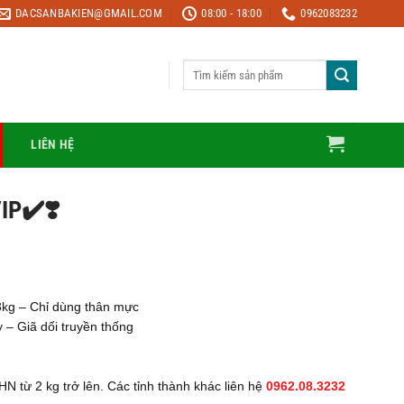
DACSANBAKIEN@GMAIL.COM
08:00 - 18:00
0962083232
Tìm
kiếm:
LIÊN HỆ
IP✔️❣️
kg – Chỉ dùng thân mực
 – Giã dối truyền thống
HN từ 2 kg trở lên. Các tỉnh thành khác liên hệ
0962.08.3232