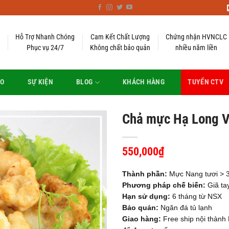
Hỗ Trợ Nhanh Chóng
Cam Kết Chất Lượng
Chứng nhận HVNCLC
Phục vụ 24/7
Không chất bảo quản
nhiều năm liền
EO
SỰ KIỆN
BLOG
KHÁCH HÀNG
TUYỂN CTV
Chả mực Hạ Long V
550,000
₫
Thành phần:
Mực Nang tươi > 3
Phương pháp chế biến:
Giã tay
Hạn sử dụng:
6 tháng từ NSX
Bảo quản:
Ngăn đá tủ lạnh
Giao hàng:
Free ship nội thành 