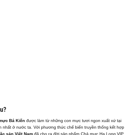
âu?
mực Bá Kiến
được làm từ những con mực tươi ngon xuất xứ tại
 nhất ở nước ta. Với phương thức chế biến truyền thống kết hợp
ặc sản Việt Nam
đã cho ra đời sản phẩm Chả mực Hạ Long VIP