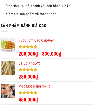
Free ship tại nội thành với đơn hàng > 2 kg
Kiểm tra sản phẩm và thanh toán
SẢN PHẨM ĐÁNH GIÁ CAO
Ruốc Tôm Cao Cấp❤️✔️
Được xếp
200,000
₫
300,000
₫
–
hạng
5.00
5 sao
Cá Bò Khô✔️❣️
Được xếp
280,000
₫
hạng
5.00
5 sao
Mực Một Nắng Cô Tô
Được xếp
450,000
₫
hạng
5.00
5 sao