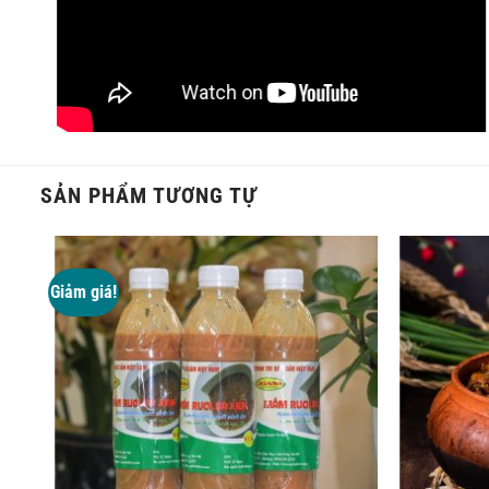
SẢN PHẨM TƯƠNG TỰ
Giảm giá!
Được chế biến cẩn thận, chuyên nghiệp từ bàn tay của những 
đến tay khách hàng luôn đảm bảo hương vị khó cưỡng, đậm đà.
gia vị truyền thống, thưởng thức cá kho Tiến Vua để cảm nhận
cá vương vấn sau mỗi bữa ăn đã tạo nên một món ngon trứ d
HÌNH ẢNH CHẤT LƯ