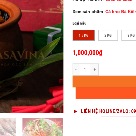
Xem sản phẩm
:
Cá kho Bá Kiế
Loại niêu
1.5 KG
2 KG
3 KG
1,000,000
₫
Cá kho Tiến Vua - Quà Biếu Đẳng Cấp
LIÊN HỆ HOLINE/ZALO: 0