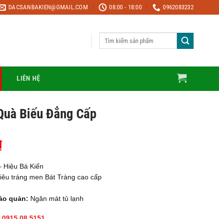
DACSANBAKIEN@GMAIL.COM
08:00 - 18:00
0962083232
Tìm
kiếm:
LIÊN HỆ
Quà Biếu Đẳng Cấp
₫
 Hiệu Bá Kiến
iêu tráng men Bát Tràng cao cấp
ảo quản:
Ngăn mát tủ lạnh
 0915.08.5151