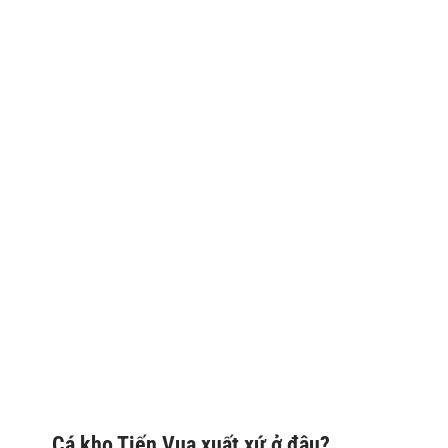
Cá kho Tiến Vua xuất xứ ở đâu?