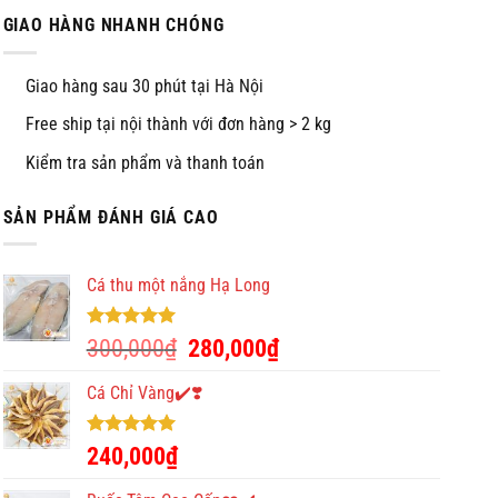
GIAO HÀNG NHANH CHÓNG
Giao hàng sau 30 phút tại Hà Nội
Free ship tại nội thành với đơn hàng > 2 kg
Kiểm tra sản phẩm và thanh toán
SẢN PHẨM ĐÁNH GIÁ CAO
Cá thu một nắng Hạ Long
Được xếp
Giá
Giá
300,000
₫
280,000
₫
hạng
5.00
gốc
hiện
5 sao
là:
tại
Cá Chỉ Vàng✔️❣️
300,000₫.
là:
280,000₫.
Được xếp
240,000
₫
hạng
5.00
5 sao