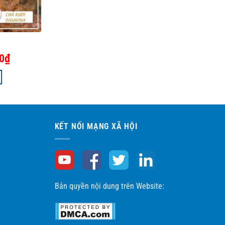
Giá
0
₫
hiện
tại
là:
400,000₫.
KẾT NỐI MẠNG XÃ HỘI
Bản quyền nội dung trên Website: