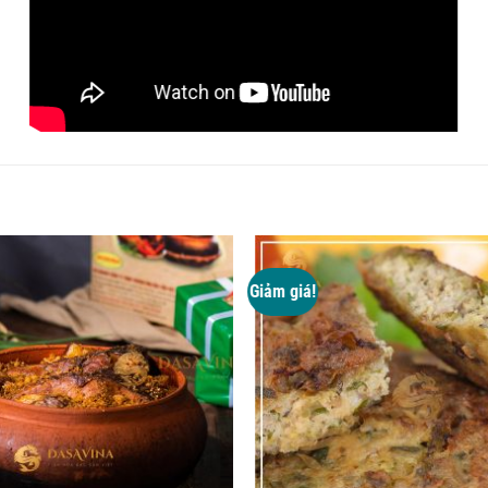
Giảm giá!
nghệ nhân giỏi nhất làng Vũ Đại, sản phẩm cá kho Tiến Vua khi
 Cá được kho trong suốt 16 tiếng liên tục, lửa đều, tẩm ướp các
 từng miếng thịt tan dần trong miệng, hương thơm đặc trưng của
anh như ngày nay.
ỢNG CÁ KHO TIẾN VUA