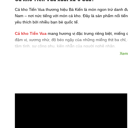
Cá kho Tiến Vua thương hiệu Bá Kiến là món ngon trứ danh đư
Nam – nơi nức tiếng với món cá kho. Đây là sản phẩm nổi tiế
yêu thích bởi nhiều bạn bè quốc tế.
Cá kho Tiến Vua
mang hương vị đặc trưng riêng biệt, miếng cá
đậm vị, xương nhừ, độ béo ngậy của những miếng thịt ba chỉ
tâm tình, sự công phu, kiên nhẫn của người nghệ nhân.
Xem
Đặc điểm của Cá kho Tiến Vua
Nguyên liệu cá kho Tiến Vua thương hiệu Đặc sản Bá Kiến đượ
nhất được nhiều người yêu thích. Cá trắm đen có trọng lượng từ
năm tạo nên loại cá chất lượng. Cá kho Tiến Vua chỉ kho phần 