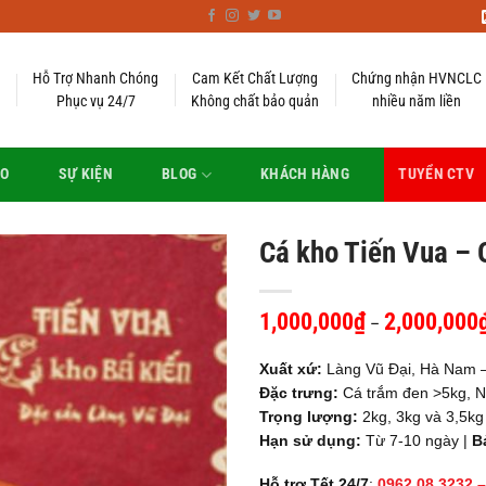
Hỗ Trợ Nhanh Chóng
Cam Kết Chất Lượng
Chứng nhận HVNCLC
Phục vụ 24/7
Không chất bảo quản
nhiều năm liền
EO
SỰ KIỆN
BLOG
KHÁCH HÀNG
TUYỂN CTV
Cá kho Tiến Vua – 
1,000,000
₫
2,000,000
–
Xuất xứ:
Làng Vũ Đại, Hà Nam –
Đặc trưng:
Cá trắm đen >5kg, N
Trọng lượng:
2kg, 3kg và 3,5kg
Hạn sử dụng:
Từ 7-10 ngày |
B
Hỗ trợ Tết 24/7
:
0962.08.3232 –