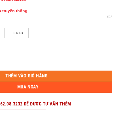
n truyền thống
XÓA
3.5 KG
 số lượng
THÊM VÀO GIỎ HÀNG
MUA NGAY
962.08.3232 ĐỂ ĐƯỢC TƯ VẤN THÊM