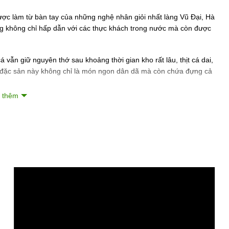
ợc làm từ bàn tay của những nghệ nhân giỏi nhất làng Vũ Đại, Hà
ng không chỉ hấp dẫn với các thực khách trong nước mà còn được
 vẫn giữ nguyên thớ sau khoảng thời gian kho rất lâu, thịt cá dai,
, đặc sản này không chỉ là món ngon dân dã mà còn chứa đựng cả
 thêm
c lựa chọn từ những con cá trắm đen – loại cá nước ngọt ngon
 3 kg trở lên, thân chắc, thịt ngọt, được nuôi ốc trong vòng 3
thân cá tạo nên món ngon chất lượng trong từng thớ thịt.