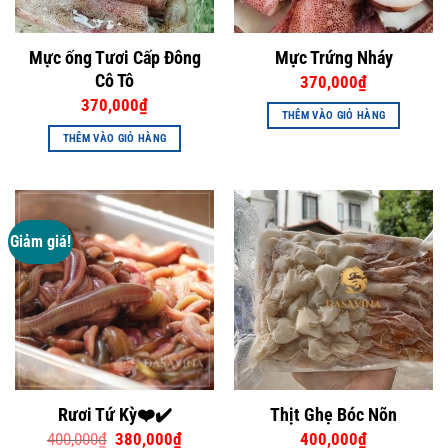
Mực ống Tươi Cấp Đông
Mực Trứng Nháy
Cô Tô
370,000
₫
370,000
₫
THÊM VÀO GIỎ HÀNG
THÊM VÀO GIỎ HÀNG
Giảm giá!
Rươi Tứ Kỳ❤️✔️
Thịt Ghẹ Bóc Nõn
Giá
Giá
400,000
₫
380,000
₫
400,000
₫