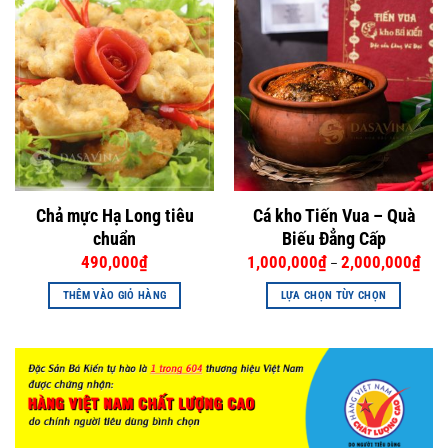
Chả mực Hạ Long tiêu
Cá kho Tiến Vua – Quà
chuẩn
Biếu Đẳng Cấp
490,000
₫
1,000,000
₫
2,000,000
₫
–
THÊM VÀO GIỎ HÀNG
LỰA CHỌN TÙY CHỌN
Sản
phẩm
này
có
nhiều
biến
thể.