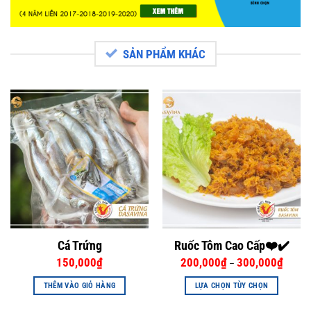
Các
tùy
chọn
SẢN PHẨM KHÁC
có
thể
được
chọn
trên
trang
sản
phẩm
Cá Trứng
Ruốc Tôm Cao Cấp❤️✔️
150,000
₫
200,000
₫
300,000
₫
–
THÊM VÀO GIỎ HÀNG
LỰA CHỌN TÙY CHỌN
Sản