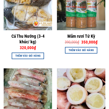
Cá Thu Nướng (3-4
Mắm rươi Tứ Kỳ
khúc/ kg)
Giá
Giá
390,000
₫
350,000
₫
gốc
hiện
320,000
₫
là:
tại
THÊM VÀO GIỎ HÀNG
390,000₫.
là:
350,000
THÊM VÀO GIỎ HÀNG