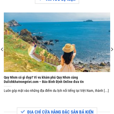
Quy Nhơn có gì đẹp? Vi vu khám phá Quy Nhơn cùng
Dulichkhatvongviet.com – Báo Bình Định Online đưa tin
Luôn góp mặt vào những địa điểm du lịch nổi tiếng tại Việt Nam, thành [...]
ĐỊA CHỈ CỬA HÀNG ĐẶC SẢN BÁ KIẾN