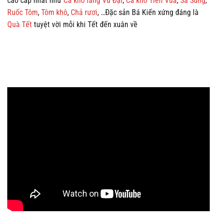
cao cấp nhất như
Cá kho làng Vũ Đại
,
Cá kho Tiến Vua
,
Sá Sùng
,
Ruốc Tôm
,
Tôm khô
,
Chả rươi
, …Đặc sản Bá Kiến xứng đáng là
Quà Tết
tuyệt vời mỗi khi Tết đến xuân về