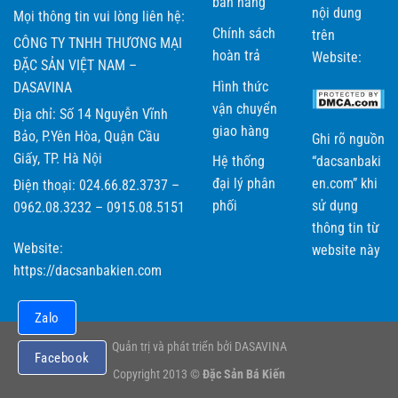
bán hàng
nội dung
Mọi thông tin vui lòng liên hệ:
Chính sách
trên
CÔNG TY TNHH THƯƠNG MẠI
hoàn trả
Website:
ĐẶC SẢN VIỆT NAM –
Hình thức
DASAVINA
vận chuyển
Địa chỉ: Số 14 Nguyễn Vĩnh
giao hàng
Bảo, P.Yên Hòa, Quận Cầu
Ghi rõ nguồn
Giấy, TP. Hà Nội
Hệ thống
“dacsanbaki
đại lý phân
en.com” khi
Điện thoại: 024.66.82.3737 –
phối
sử dụng
0962.08.3232 – 0915.08.5151
thông tin từ
Website:
website này
https://dacsanbakien.com
Zalo
Quản trị và phát triển bởi DASAVINA
Facebook
Copyright 2013 ©
Đặc Sản Bá Kiến