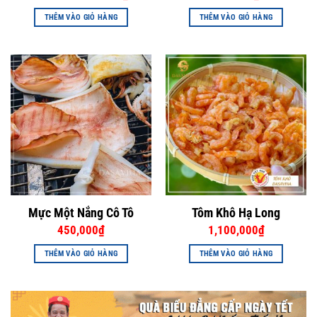
gốc
hiện
là:
tại
THÊM VÀO GIỎ HÀNG
THÊM VÀO GIỎ HÀNG
400,000₫.
là:
380,000₫.
Mực Một Nắng Cô Tô
Tôm Khô Hạ Long
450,000
₫
1,100,000
₫
THÊM VÀO GIỎ HÀNG
THÊM VÀO GIỎ HÀNG