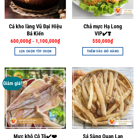
Cá kho làng Vũ Đại Hiệu
Chả mực Hạ Long
Bá Kiến
VIP✔️❣️
600,000
₫
1,100,000
₫
550,000
₫
–
LỰA CHỌN TÙY CHỌN
THÊM VÀO GIỎ HÀNG
Sản
phẩm
này
có
Giảm giá!
nhiều
biến
thể.
Các
tùy
chọn
có
thể
Mực khô Cô Tô✔️❤️
Sá Sùng Quan Lạn
được