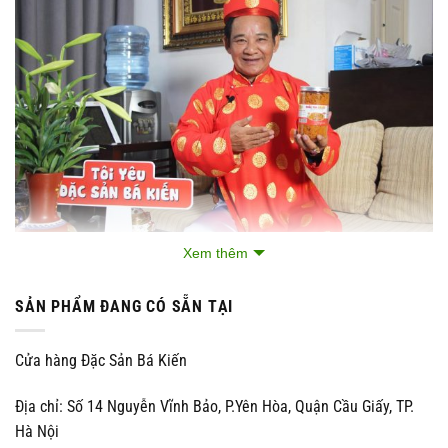
Xem thêm
Nghệ sĩ Quang Tèo đánh giá cao chất lượng đặc sản Ruốc tôm Hạ
Long thương hiệu Bá Kiến
SẢN PHẨM ĐANG CÓ SẴN TẠI
Cách làm Ruốc Tôm Bá Kiến đặc biệt thế nào?
Cửa hàng Đặc Sản Bá Kiến
Theo dõi video
cách làm ruốc tôm
Hạ Long thương hiệu Bá
Kiến:
Địa chỉ: Số 14 Nguyễn Vĩnh Bảo, P.Yên Hòa, Quận Cầu Giấy, TP.
Hà Nội