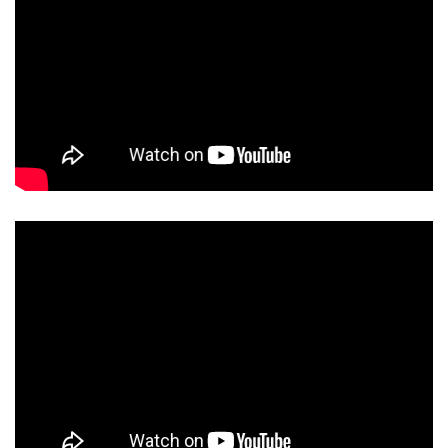
Ruốc tôm Hạ Long cao cấp thương hiệu Bá Kiến thơm ngon, hấp dẫn
Điểm khác biệt của ruốc tôm cao cấp thương hiệu Bá Kiến với
những loại ruốc tôm thông thường khác trên thị trường hiện nay ở
chính các thành phần nguyên liệu tạo nên đặc sản hấp dẫn này.
Loại
ruốc tôm cao cấp
với 55% tôm nguyên chất, 40% thịt heo
và 5% gạch tôm cùng các gia vị khác. Thêm vào đó, trong ruốc
vẫn có những con tôm gần như còn nguyên vẹn, vị bùi bùi, dai dai
của tôm thêm một chút béo ngậy từ thịt heo sẽ khiến bạn không