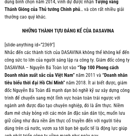
dùng bình chọn năm 2014, vinh dự được nhận
Tượng vàng
Thánh Gióng của Thủ tướng Chính phủ
… và còn rất nhiều giải
thưởng cao quý khác.
NHỮNG THÀNH TỰU ĐÁNG KỂ CỦA DASAVINA
[slide-anything id=”2369″]
Nhắc đến các thành tích của DASAVINA không thể không kể đến
công sức to lớn của người sáng lập ra công ty. Giám đốc công ty
DASAVINA – Nguyễn Bá Toàn lọt vào
“Top 100 Phong cách
Doanh nhân xuất sắc của Việt Nam”
năm 2011 và
“Doanh nhân
tiêu biểu thời đại Hồ Chí Minh”
năm 2018. Ít ai biết được, giám
đốc Nguyễn Bá Toàn đã mạnh dạn bỏ nghề kỹ sư xây dựng công
trình để chuyển sang một lĩnh vực hoàn toàn trái ngược với
ngành anh được đào tạo chuyên nghiệp, đó là ẩm thực. Niềm
đam mê cháy bỏng với các món ăn đặc sản dân tộc, muốn lưu
giữ cũng như đưa nền ẩm thực cổ truyền đến với người tiêu
dùng trên cả nước, vươn xa tới bạn bè quốc tế là động lực giúp
anh phát triển công ty vững mạnh như ngày nay.