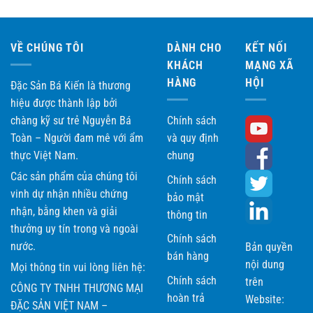
VỀ CHÚNG TÔI
DÀNH CHO
KẾT NỐI
KHÁCH
MẠNG XÃ
HÀNG
HỘI
Đặc Sản Bá Kiến là thương
hiệu được thành lập bởi
chàng kỹ sư trẻ Nguyễn Bá
Chính sách
Toàn – Người đam mê với ẩm
và quy định
thực Việt Nam.
chung
Các sản phẩm của chúng tôi
Chính sách
vinh dự nhận nhiều chứng
bảo mật
nhận, bằng khen và giải
thông tin
thưởng uy tín trong và ngoài
Chính sách
nước.
Bản quyền
bán hàng
nội dung
Mọi thông tin vui lòng liên hệ:
Chính sách
trên
CÔNG TY TNHH THƯƠNG MẠI
hoàn trả
Website:
ĐẶC SẢN VIỆT NAM –