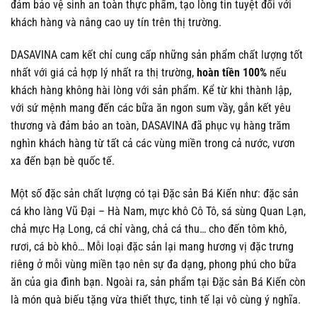
đảm bảo vệ sinh an toàn thực phẩm, tạo lòng tin tuyệt đối với
khách hàng và nâng cao uy tín trên thị trường.
DASAVINA cam kết chỉ cung cấp những sản phẩm chất lượng tốt
nhất với giá cả hợp lý nhất ra thị trường,
hoàn tiền 100%
nếu
khách hàng không hài lòng với sản phẩm. Kể từ khi thành lập,
với sứ mệnh mang đến các bữa ăn ngon sum vầy, gắn kết yêu
thương và đảm bảo an toàn, DASAVINA đã phục vụ hàng trăm
nghìn khách hàng từ tất cả các vùng miền trong cả nước, vươn
xa đến bạn bè quốc tế.
Một số đặc sản chất lượng có tại Đặc sản Bá Kiến như: đặc sản
cá kho làng Vũ Đại – Hà Nam, mực khô Cô Tô, sá sùng Quan Lạn,
chả mực Hạ Long, cá chỉ vàng, chả cá thu… cho đến tôm khô,
rươi, cá bò khô… Mỗi loại đặc sản lại mang hương vị đặc trưng
riêng ở mỗi vùng miền tạo nên sự đa dạng, phong phú cho bữa
ăn của gia đình bạn. Ngoài ra, sản phẩm tại Đặc sản Bá Kiến còn
là món quà biếu tặng vừa thiết thực, tinh tế lại vô cùng ý nghĩa.