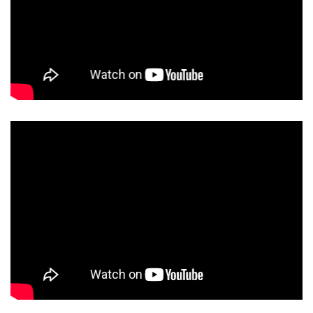
Ăn bề bề trứng tốt cho mắt
Ăn bề bề trứng tốt cho tim mạch
Ăn bề bề trứng tốt cho hệ xương khớp
Bề bề trứng tốt cho phụ nữ mang thai
Bề bề trứng làm món gì ngon
Bề bề trứng có nhiều giá trị dinh dưỡng và mang lại nhiều tác
dụng tốt đối với sức khỏe con người, vì thế loại đặc sản này luôn
được các thực khách tìm mua và mày mò chế biến các món
ngon. Bề bề trứng có thể kết hợp với nhiều nguyên liệu để tạo
nên những thành phẩm lạ miệng, đánh thức vị giác của gia đình
bạn. Khi mua bề bề trứng tại cửa hàng Đặc sản Bá Kiến bạn chỉ
cần rã đông, rửa sạch và chế biến các món theo sở thích của gia
đình mình.