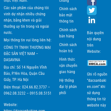
thực Việt Nam.
chung
Bề bề trứng của DASAVINA có giá cả hợp lý
nhất trên thị
Các sản phẩm của chúng tôi
Chính sách
trường hiện nay. Mặt khác cửa hàng có chính sách mua hàng,
vinh dự nhận nhiều chứng
bảo mật
hỗ trợ khách hàng chu đáo tạo lòng tin tuyệt đối đối với khách
nhận, bằng khen và giải
thông tin
hàng.
thưởng uy tín trong và ngoài
Cửa hàng cam kết
hoàn tiền 100%
nếu khách hàng phát hiện
Chính sách
nước.
Bản quyền
bề bề trứng
DASAVINA
chất lượng kém, không đảm bảo.
bán hàng
nội dung
Mọi thông tin vui lòng liên hệ:
Công ty có thể
xuất hóa đơn VAT
nếu khách hàng có nhu
Chính sách
trên
CÔNG TY TNHH THƯƠNG MẠI
cầu.
hoàn trả
Website:
ĐẶC SẢN VIỆT NAM –
Miễn phí giao hàng
nội thành Hà Nội khi mua từ 2 kg trở lên.
Hình thức
DASAVINA
Kiểm tra sản phẩm trước khi nhận.
vận chuyển
Địa chỉ: Số 14 Nguyễn Vĩnh
giao hàng
Bảo, P.Yên Hòa, Quận Cầu
Ghi rõ nguồn
Giấy, TP. Hà Nội
Hệ thống
“dacsanbaki
đại lý phân
en.com” khi
Điện thoại: 024.66.82.3737 –
phối
sử dụng
0962.08.3232 – 0915.08.5151
thông tin từ
Website:
website này
https://dacsanbakien.com