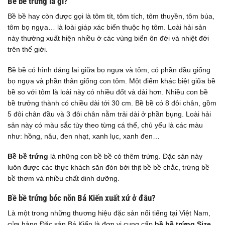
Bề bề trứng là gì?
Bề bề hay còn được gọi là tôm tít, tôm tích, tôm thuyền, tôm búa,
tôm bọ ngựa… là loài giáp xác biển thuộc họ tôm. Loài hải sản
này thường xuất hiện nhiều ở các vùng biển ôn đới và nhiệt đới
trên thế giới.
Bề bề có hình dáng lai giữa bọ ngựa và tôm, có phần đầu giống
bọ ngựa và phần thân giống con tôm. Một điểm khác biệt giữa bề
bề so với tôm là loài này có nhiều đốt và dài hơn. Nhiều con bề
bề trưởng thành có chiều dài tới 30 cm. Bề bề có 8 đôi chân, gồm
5 đôi chân đầu và 3 đôi chân nằm trải dài ở phần bụng. Loài hải
sản này có màu sắc tùy theo từng cá thể, chủ yếu là các màu
như: hồng, nâu, đen nhạt, xanh lục, xanh đen…
Bề bề trứng
là những con bề bề có thêm trứng. Đặc sản này
luôn được các thực khách săn đón bởi thịt bề bề chắc, trứng bề
bề thơm và nhiều chất dinh dưỡng.
Bề bề trứng bóc nõn Bá Kiến xuất xứ ở đâu?
Là một trong những thương hiệu đặc sản nổi tiếng tại Việt Nam,
cửa hàng Đặc sản Bá Kiến là đơn vị cung cấp
bề bề trứng Size