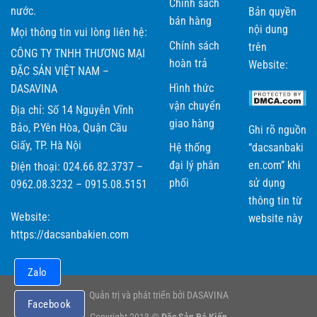
Chính sách
chọn đặt mua các đặc sản mang thương hiệu Bá Kiến!
nước.
Bản quyền
bán hàng
nội dung
Mọi thông tin vui lòng liên hệ:
Chính sách
trên
CÔNG TY TNHH THƯƠNG MẠI
hoàn trả
Website:
ĐẶC SẢN VIỆT NAM –
Hình thức
DASAVINA
vận chuyển
Địa chỉ: Số 14 Nguyễn Vĩnh
giao hàng
Bảo, P.Yên Hòa, Quận Cầu
Ghi rõ nguồn
Giấy, TP. Hà Nội
Hệ thống
“dacsanbaki
đại lý phân
en.com” khi
Điện thoại: 024.66.82.3737 –
phối
sử dụng
0962.08.3232 – 0915.08.5151
thông tin từ
Website:
website này
https://dacsanbakien.com
Zalo
Quản trị và phát triển bởi DASAVINA
Facebook