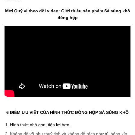
Mời Quý vị theo dõi video: Giới thiệu sản phẩm Sá sùng khô
đóng hộp
6 ĐIỂM ƯU VIỆT CỦA HÌNH THỨC ĐÓNG HỘP SÁ SÙNG KHÔ
Hình thức nhỏ gọn, tiện lợi hơn.
Không dễ vỡ như thuỷ tinh và không dễ rách như túi bóng kín.