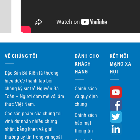
Có thể dễ dàng sử dụng và bảo quản
Với những ưu điểm nổi bật của hộp Sá Sùng Bá Kiến mới này, hy
vọng đây sẽ trở thành lựa chọn được nhiều người yêu thích.
VỀ CHÚNG TÔI
DÀNH CHO
KẾT NỐI
KHÁCH
MẠNG XÃ
Liên hệ đặt hàng:
HÀNG
HỘI
Đặc Sản Bá Kiến là thương
CÔNG TY TNHH THƯƠNG MẠI ĐẶC SẢN VIỆT NAM
hiệu được thành lập bởi
chàng kỹ sư trẻ Nguyễn Bá
Chính sách
Địa chỉ: Số 1, Lô 4E, Đường Trung Yên 10B, Phường Yên
Toàn – Người đam mê với ẩm
và quy định
Hòa, Cầu Giấy, Hà Nội
thực Việt Nam.
chung
Điện thoại:
0962.08.3232 – 024.66.82.3737
Các sản phẩm của chúng tôi
Chính sách
vinh dự nhận nhiều chứng
Website: dacsanbakien.com, dasavina.org
bảo mật
nhận, bằng khen và giải
thông tin
Chúc Quý khách có những trải nghiệm tuyệt vời khi lựa
thưởng uy tín trong và ngoài