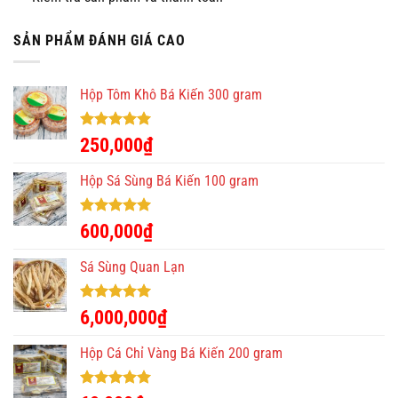
trong ngăn đông tủ lạnh, bỏ qua được công đoạn gói ghém
rườm rà bằng giấy báo hay túi bóng như bình thường. Hộp
SẢN PHẨM ĐÁNH GIÁ CAO
đóng kín cũng giúp mùi hương của
tôm khô
không ảnh hưởng
đến những thực phẩm khác.
Hộp Tôm Khô Bá Kiến 300 gram
HÌNH ẢNH TÔM KHÔ BÁ KIẾN ĐÓNG HỘP
Được xếp
250,000
₫
hạng
5.00
5 sao
Hộp Sá Sùng Bá Kiến 100 gram
Được xếp
600,000
₫
hạng
5.00
5 sao
Sá Sùng Quan Lạn
Được xếp
6,000,000
₫
hạng
5.00
5 sao
Hộp Cá Chỉ Vàng Bá Kiến 200 gram