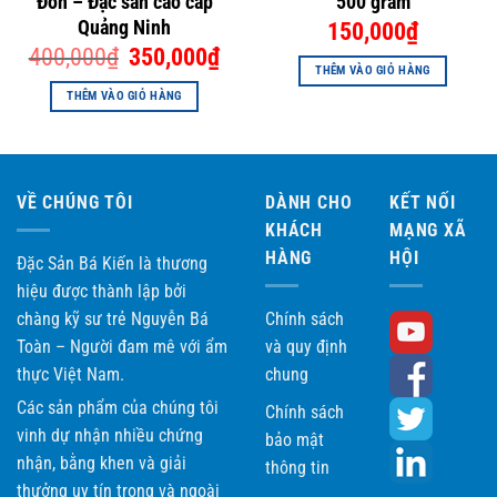
Đồn – Đặc sản cao cấp
500 gram
Chúc Quý khách có những trải nghiệm tuyệt vời khi lựa
Quảng Ninh
150,000
₫
chọn đặt mua các đặc sản mang thương hiệu Bá Kiến!
Giá
Giá
400,000
₫
350,000
₫
gốc
hiện
THÊM VÀO GIỎ HÀNG
là:
tại
400,000₫.
là:
THÊM VÀO GIỎ HÀNG
350,000₫.
VỀ CHÚNG TÔI
DÀNH CHO
KẾT NỐI
KHÁCH
MẠNG XÃ
HÀNG
HỘI
Đặc Sản Bá Kiến là thương
hiệu được thành lập bởi
chàng kỹ sư trẻ Nguyễn Bá
Chính sách
Toàn – Người đam mê với ẩm
và quy định
thực Việt Nam.
chung
Các sản phẩm của chúng tôi
Chính sách
vinh dự nhận nhiều chứng
bảo mật
nhận, bằng khen và giải
thông tin
thưởng uy tín trong và ngoài