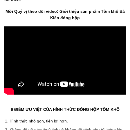
Mời Quý vị theo dõi video: Giới thiệu sản phẩm Tôm khô Bá
Kiến đóng hộp
6 ĐIỂM ƯU VIỆT CỦA HÌNH THỨC ĐÓNG HỘP TÔM KHÔ
Hình thức nhỏ gọn, tiện lợi hơn.
Không dễ vỡ như thuỷ tinh và không dễ rách như túi bóng kín.