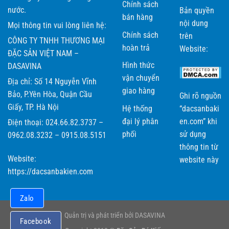
Chính sách
nước.
Bản quyền
bán hàng
nội dung
Mọi thông tin vui lòng liên hệ:
Chính sách
trên
CÔNG TY TNHH THƯƠNG MẠI
hoàn trả
Website:
ĐẶC SẢN VIỆT NAM –
Hình thức
DASAVINA
vận chuyển
Địa chỉ: Số 14 Nguyễn Vĩnh
giao hàng
Bảo, P.Yên Hòa, Quận Cầu
Ghi rõ nguồn
Giấy, TP. Hà Nội
Hệ thống
“dacsanbaki
đại lý phân
en.com” khi
Điện thoại: 024.66.82.3737 –
phối
sử dụng
0962.08.3232 – 0915.08.5151
thông tin từ
Website:
website này
https://dacsanbakien.com
Zalo
Quản trị và phát triển bởi DASAVINA
Facebook