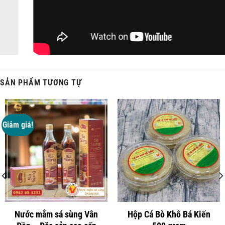
Chất lượng tôm khô đồng đều, hương vị thơm ngon tự nhiên
SẢN PHẨM TƯƠNG TỰ
Với những ưu điểm nổi bật của hộp Tôm Khô Bá Kiến mới này, hy
vọng đây sẽ trở thành lựa chọn được nhiều người yêu thích.
Liên hệ đặt hàng:
Giảm giá!
CÔNG TY TNHH THƯƠNG MẠI ĐẶC SẢN VIỆT NAM
Địa chỉ: Số 1, Lô 4E, Đường Trung Yên 10B, Phường Yên
Hòa, Cầu Giấy, Hà Nội
Điện thoại:
0962.08.3232 – 024.66.82.3737
Nước mắm sá sùng Vân
Hộp Cá Bò Khô Bá Kiến
Website: dacsanbakien.com, dasavina.org