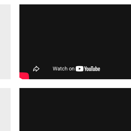
Hộp Tôm Khô lịch sự, phù hợp làm quá biếu tặng