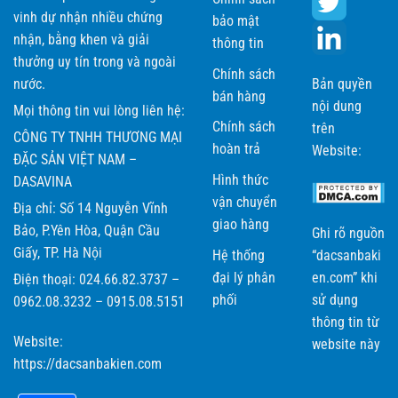
vinh dự nhận nhiều chứng
Hotline:
0962.08.3232 –
0915.08.5151
bảo mật
nhận, bằng khen và giải
thông tin
Tại Hạ Long:
thưởng uy tín trong và ngoài
Chính sách
nước.
Bản quyền
Xưởng sản xuất: Ô 41, Tổ 1, Khu 6, P. Yết Kiêu, Tp Hạ Long,
bán hàng
nội dung
Mọi thông tin vui lòng liên hệ:
Quảng Ninh
Chính sách
trên
CÔNG TY TNHH THƯƠNG MẠI
Điện thoại
:
0203.382.8558 –
0904.750.363
hoàn trả
Website:
ĐẶC SẢN VIỆT NAM –
Hình thức
DASAVINA
Hoặc,
đặt mua ngay tại website:
dacsanbakien.com
vận chuyển
Địa chỉ: Số 14 Nguyễn Vĩnh
giao hàng
Bảo, P.Yên Hòa, Quận Cầu
Ghi rõ nguồn
Giấy, TP. Hà Nội
Hệ thống
“dacsanbaki
đại lý phân
en.com” khi
Điện thoại: 024.66.82.3737 –
phối
sử dụng
0962.08.3232 – 0915.08.5151
thông tin từ
Website:
website này
https://dacsanbakien.com