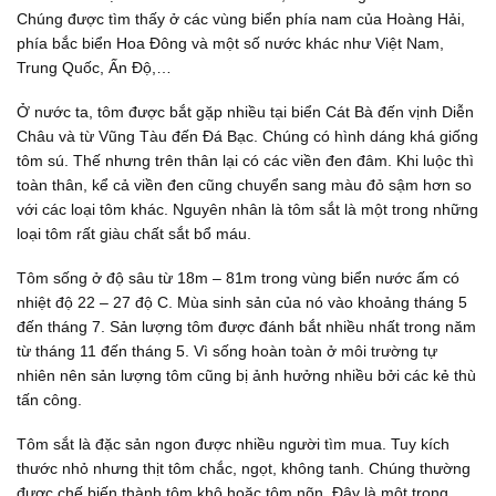
Chúng được tìm thấy ở các vùng biển phía nam của Hoàng Hải,
phía bắc biển Hoa Đông và một số nước khác như Việt Nam,
Trung Quốc, Ấn Độ,…
Ở nước ta, tôm được bắt gặp nhiều tại biển Cát Bà đến vịnh Diễn
Châu và từ Vũng Tàu đến Đá Bạc. Chúng có hình dáng khá giống
tôm sú. Thế nhưng trên thân lại có các viền đen đâm. Khi luộc thì
toàn thân, kể cả viền đen cũng chuyển sang màu đỏ sậm hơn so
với các loại tôm khác. Nguyên nhân là tôm sắt là một trong những
loại tôm rất giàu chất sắt bổ máu.
Tôm sống ở độ sâu từ 18m – 81m trong vùng biển nước ấm có
nhiệt độ 22 – 27 độ C. Mùa sinh sản của nó vào khoảng tháng 5
đến tháng 7. Sản lượng tôm được đánh bắt nhiều nhất trong năm
từ tháng 11 đến tháng 5. Vì sống hoàn toàn ở môi trường tự
nhiên nên sản lượng tôm cũng bị ảnh hưởng nhiều bởi các kẻ thù
tấn công.
Tôm sắt là đặc sản ngon được nhiều người tìm mua. Tuy kích
thước nhỏ nhưng thịt tôm chắc, ngọt, không tanh. Chúng thường
được chế biến thành tôm khô hoặc tôm nõn. Đây là một trong