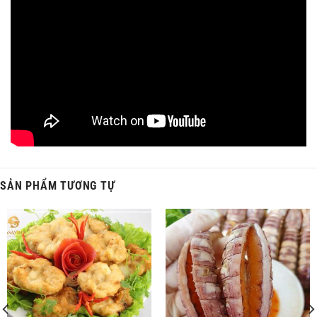
Ninh
– Vùng biển được đánh giá có nhiều hải sản nổi tiếng
nhất Việt Nam.
Tôm sắt nõn Bá Kiến
có nguồn gốc xuất xứ rõ ràng,
được
chứng nhận Vệ sinh An toàn Thực phẩm.
Chất lượng sản phẩm được đảm bảo
Tôm sắt nõn Bá Kiến có giá cả hợp lý
nhất trên thị trường
hiện nay. Mặt khác cửa hàng có chính sách mua hàng, hỗ trợ
khách hàng chu đáo tạo lòng tin tuyệt đối đối với khách hàng.
Cửa hàng cam kết
hoàn tiền 100%
nếu khách hàng phát hiện
tôm sắt nõn
chất lượng kém, không đảm bảo.
SẢN PHẨM TƯƠNG TỰ
Free ship nội thành Hà Nội từ 2 kg trở lên