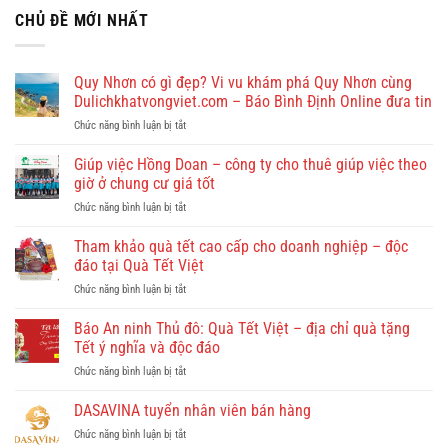
CHỦ ĐỀ MỚI NHẤT
Quy Nhơn có gì đẹp? Vi vu khám phá Quy Nhơn cùng
Dulichkhatvongviet.com – Báo Bình Định Online đưa tin
ở
Chức năng bình luận bị tắt
Quy
Nhơn
Giúp việc Hồng Doan – công ty cho thuê giúp việc theo
có
giờ ở chung cư giá tốt
gì
ở
Chức năng bình luận bị tắt
đẹp?
Giúp
Vi
việc
Tham khảo quà tết cao cấp cho doanh nghiệp – độc
vu
Hồng
khám
đáo tại Quà Tết Việt
Doan
phá
ở
Chức năng bình luận bị tắt
–
Quy
Tham
công
Nhơn
khảo
Báo An ninh Thủ đô: Quà Tết Việt – địa chỉ quà tặng
ty
cùng
quà
cho
Tết ý nghĩa và độc đáo
Dulichkhatvongviet.com
tết
thuê
–
ở
Chức năng bình luận bị tắt
cao
giúp
Báo
Báo
cấp
việc
Bình
An
DASAVINA tuyển nhân viên bán hàng
cho
theo
Định
ninh
doanh
giờ
Online
ở
Chức năng bình luận bị tắt
Thủ
nghiệp
ở
đưa