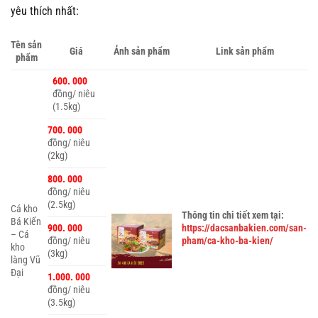
yêu thích nhất:
Tên sản
Giá
Ảnh sản phẩm
Link sản phẩm
phẩm
600. 000
đồng/ niêu
(1.5kg)
700. 000
đồng/ niêu
(2kg)
800. 000
đồng/ niêu
(2.5kg)
Cá kho
Thông tin chi tiết xem tại:
Bá Kiến
900. 000
https://dacsanbakien.com/san-
– Cá
đồng/ niêu
pham/ca-kho-ba-kien/
kho
(3kg)
làng Vũ
Đại
1.000. 000
đồng/ niêu
(3.5kg)