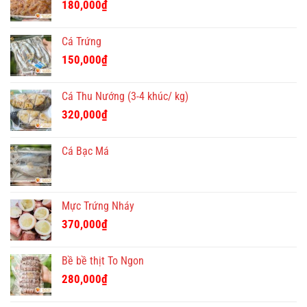
180,000
₫
Cá Trứng
150,000
₫
Cá Thu Nướng (3-4 khúc/ kg)
320,000
₫
Cá Bạc Má
Mực Trứng Nháy
370,000
₫
Bề bề thịt To Ngon
280,000
₫