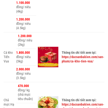
1.100.000
đồng/ niêu
(4kg)
1.200.000
đồng/ niêu
(4.5kg)
1.200.000
đồng/ niêu
(2kg)
Cá kho
1.800.000
Thông tin chi tiết xem tại:
Tiến
đồng/ niêu
https://dacsanbakien.com/san-
Vua
(3kg)
pham/ca-kho-tien-vua/
2.000.000
đồng/ niêu
(3.5kg)
470.000
đồng/ kg
(chả mực
tiêu chuẩn)
Chả
Thông tin chi tiết xem tại:
mực Hạ
https://dacsanbakien.com/san-