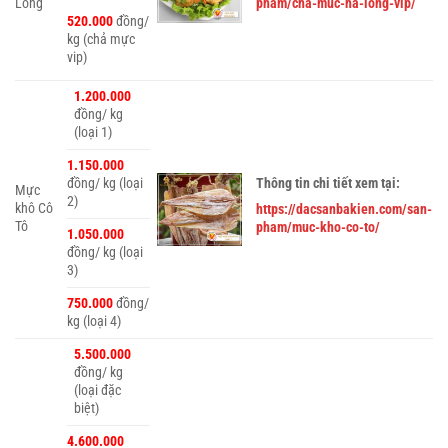
Long
pham/cha-muc-ha-long-vip/
520.000
đồng/
kg (chả mực
vip)
1.200.000
đồng/ kg
(loại 1)
1.150.000
đồng/ kg (loại
Thông tin chi tiết xem tại:
Mực
2)
khô Cô
https://dacsanbakien.com/san-
Tô
pham/muc-kho-co-to/
1.050.000
đồng/ kg (loại
3)
750.000
đồng/
kg (loại 4)
5.500.000
đồng/ kg
(loại đặc
biệt)
4.600.000