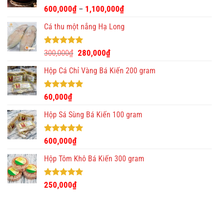
Được xếp
600,000
₫
1,100,000
₫
–
hạng
4.93
5 sao
Cá thu một nắng Hạ Long
Được xếp
Giá
Giá
300,000
₫
280,000
₫
hạng
5.00
gốc
hiện
5 sao
Hộp Cá Chỉ Vàng Bá Kiến 200 gram
là:
tại
300,000₫.
là:
280,000₫.
Được xếp
60,000
₫
hạng
5.00
5 sao
Hộp Sá Sùng Bá Kiến 100 gram
Được xếp
600,000
₫
hạng
5.00
5 sao
Hộp Tôm Khô Bá Kiến 300 gram
Được xếp
250,000
₫
hạng
5.00
5 sao