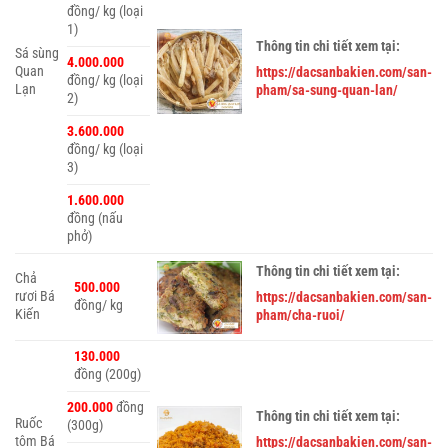
đồng/ kg (loại
1)
Thông tin chi tiết xem tại:
Sá sùng
4.000.000
Quan
https://dacsanbakien.com/san-
đồng/ kg (loại
Lạn
pham/sa-sung-quan-lan/
2)
3.600.000
đồng/ kg (loại
3)
1.600.000
đồng (nấu
phở)
Thông tin chi tiết xem tại:
Chả
500.000
rươi Bá
https://dacsanbakien.com/san-
đồng/ kg
Kiến
pham/cha-ruoi/
130.000
đồng (200g)
200.000
đồng
Thông tin chi tiết xem tại:
Ruốc
(300g)
tôm Bá
https://dacsanbakien.com/san-