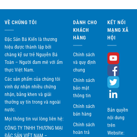
VỀ CHÚNG TÔI
DÀNH CHO
KẾT NỐI
KHÁCH
MẠNG XÃ
HÀNG
HỘI
Đặc Sản Bá Kiến là thương
hiệu được thành lập bởi
chàng kỹ sư trẻ Nguyễn Bá
Chính sách
Toàn – Người đam mê với ẩm
và quy định
thực Việt Nam.
chung
Các sản phẩm của chúng tôi
Chính sách
vinh dự nhận nhiều chứng
bảo mật
nhận, bằng khen và giải
thông tin
thưởng uy tín trong và ngoài
Chính sách
nước.
Bản quyền
bán hàng
nội dung
Mọi thông tin vui lòng liên hệ:
Chính sách
trên
CÔNG TY TNHH THƯƠNG MẠI
hoàn trả
Website:
ĐẶC SẢN VIỆT NAM –