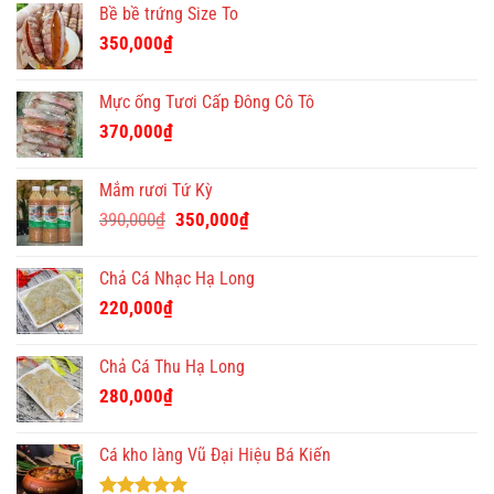
Bề bề trứng Size To
350,000
₫
Mực ống Tươi Cấp Đông Cô Tô
370,000
₫
Mắm rươi Tứ Kỳ
Giá
Giá
390,000
₫
350,000
₫
gốc
hiện
là:
tại
Chả Cá Nhạc Hạ Long
390,000₫.
là:
220,000
₫
350,000₫.
Chả Cá Thu Hạ Long
280,000
₫
Cá kho làng Vũ Đại Hiệu Bá Kiến