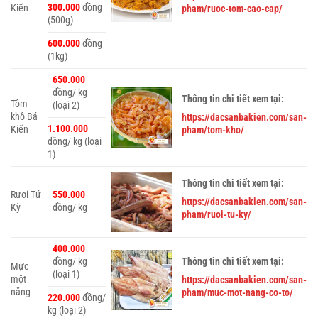
300.000
đồng
Kiến
pham/ruoc-tom-cao-cap/
(500g)
600.000
đồng
(1kg)
650.000
đồng/ kg
Thông tin chi tiết xem tại:
Tôm
(loại 2)
khô Bá
https://dacsanbakien.com/san-
1.100.000
Kiến
pham/tom-kho/
đồng/ kg (loại
1)
Thông tin chi tiết xem tại:
Rươi Tứ
550.000
https://dacsanbakien.com/san-
Kỳ
đồng/ kg
pham/ruoi-tu-ky/
400.000
đồng/ kg
Thông tin chi tiết xem tại:
Mực
(loại 1)
một
https://dacsanbakien.com/san-
nắng
pham/muc-mot-nang-co-to/
220.000
đồng/
kg (loại 2)