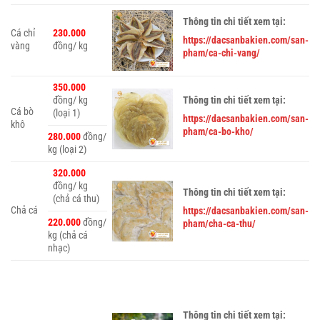
Thông tin chi tiết xem tại:
Cá chỉ
230.000
https://dacsanbakien.com/san-
vàng
đồng/ kg
pham/ca-chi-vang/
350.000
đồng/ kg
Thông tin chi tiết xem tại:
Cá bò
(loại 1)
https://dacsanbakien.com/san-
khô
pham/ca-bo-kho/
280.000
đồng/
kg (loại 2)
320.000
đồng/ kg
Thông tin chi tiết xem tại:
(chả cá thu)
Chả cá
https://dacsanbakien.com/san-
220.000
đồng/
pham/cha-ca-thu/
kg (chả cá
nhạc)
Thông tin chi tiết xem tại: