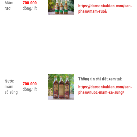
Mắm
700.000
https://dacsanbakien.com/san-
rươi
đồng/ lít
pham/mam-ruoi/
Thông tin chi tiết xem tại:
Nước
700.000
mắm
https://dacsanbakien.com/san-
đồng/ lít
sá sùng
pham/nuoc-mam-sa-sung/