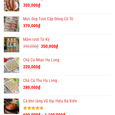
350,000
₫
Mực ống Tươi Cấp Đông Cô Tô
370,000
₫
Mắm rươi Tứ Kỳ
Giá
Giá
390,000
₫
350,000
₫
gốc
hiện
là:
tại
Chả Cá Nhạc Hạ Long
390,000₫.
là:
220,000
₫
350,000₫.
Chả Cá Thu Hạ Long
280,000
₫
Cá kho làng Vũ Đại Hiệu Bá Kiến
Được xếp
600,000
₫
1,100,000
₫
–