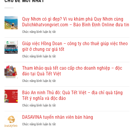
CHỦ ĐỀ MỚI NHẤT
Quy Nhơn có gì đẹp? Vi vu khám phá Quy Nhơn cùng
Dulichkhatvongviet.com – Báo Bình Định Online đưa tin
ở
Chức năng bình luận bị tắt
Quy
Nhơn
Giúp việc Hồng Doan – công ty cho thuê giúp việc theo
có
giờ ở chung cư giá tốt
gì
ở
Chức năng bình luận bị tắt
đẹp?
Giúp
Vi
việc
Tham khảo quà tết cao cấp cho doanh nghiệp – độc
vu
Hồng
khám
đáo tại Quà Tết Việt
Doan
phá
ở
Chức năng bình luận bị tắt
–
Quy
Tham
công
Nhơn
khảo
Báo An ninh Thủ đô: Quà Tết Việt – địa chỉ quà tặng
ty
cùng
quà
cho
Tết ý nghĩa và độc đáo
Dulichkhatvongviet.com
tết
thuê
–
ở
Chức năng bình luận bị tắt
cao
giúp
Báo
Báo
cấp
việc
Bình
An
DASAVINA tuyển nhân viên bán hàng
cho
theo
Định
ninh
doanh
giờ
Online
ở
Chức năng bình luận bị tắt
Thủ
nghiệp
ở
đưa
DASAVINA
đô:
–
chung
tin