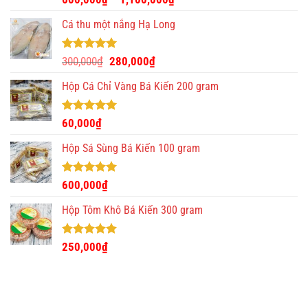
hạng
4.93
5 sao
Cá thu một nắng Hạ Long
Được xếp
Giá
Giá
300,000
₫
280,000
₫
hạng
5.00
gốc
hiện
5 sao
Hộp Cá Chỉ Vàng Bá Kiến 200 gram
là:
tại
300,000₫.
là:
280,000₫.
Được xếp
60,000
₫
hạng
5.00
5 sao
Hộp Sá Sùng Bá Kiến 100 gram
Được xếp
600,000
₫
hạng
5.00
5 sao
Hộp Tôm Khô Bá Kiến 300 gram
Được xếp
250,000
₫
hạng
5.00
5 sao