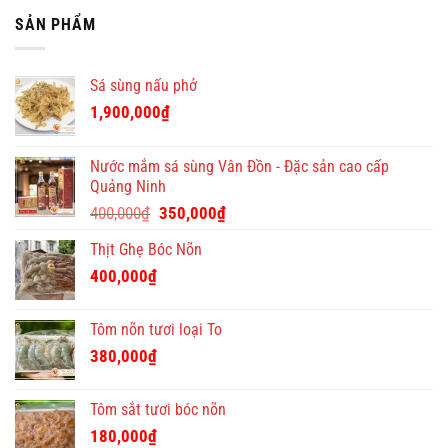
tuyển
Quà
độc
cư
nhân
SẢN PHẨM
Tết
đáo
giá
viên
Việt
tại
tốt
bán
–
Quà
hàng
địa
Tết
Sá sùng nấu phở
chỉ
Việt
quà
1,900,000
₫
tặng
Tết
ý
Nước mắm sá sùng Vân Đồn - Đặc sản cao cấp
nghĩa
Quảng Ninh
và
Giá
Giá
độc
400,000
₫
350,000
₫
đáo
gốc
hiện
Thịt Ghẹ Bóc Nõn
là:
tại
400,000₫.
là:
400,000
₫
350,000₫.
Tôm nõn tươi loại To
380,000
₫
Tôm sắt tươi bóc nõn
180,000
₫