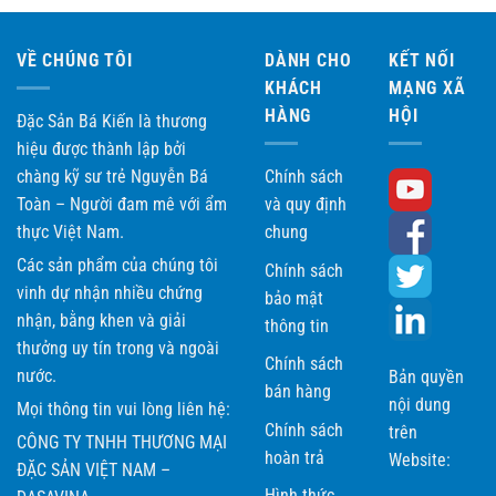
VỀ CHÚNG TÔI
DÀNH CHO
KẾT NỐI
KHÁCH
MẠNG XÃ
HÀNG
HỘI
Đặc Sản Bá Kiến là thương
hiệu được thành lập bởi
chàng kỹ sư trẻ Nguyễn Bá
Chính sách
Toàn – Người đam mê với ẩm
và quy định
thực Việt Nam.
chung
Các sản phẩm của chúng tôi
Chính sách
vinh dự nhận nhiều chứng
bảo mật
nhận, bằng khen và giải
thông tin
thưởng uy tín trong và ngoài
Chính sách
nước.
Bản quyền
bán hàng
nội dung
Mọi thông tin vui lòng liên hệ:
Chính sách
trên
CÔNG TY TNHH THƯƠNG MẠI
hoàn trả
Website:
ĐẶC SẢN VIỆT NAM –
Hình thức