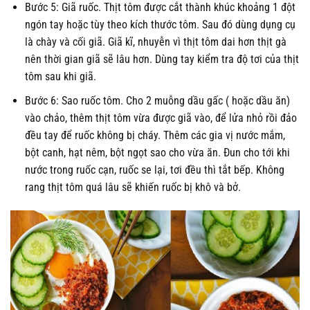
Bước 5: Giã ruốc. Thịt tôm được cắt thành khúc khoảng 1 đột
ngón tay hoặc tùy theo kích thước tôm. Sau đó dùng dụng cụ
là chày và cối giã. Giã kĩ, nhuyễn vì thịt tôm dai hơn thịt gà
nên thời gian giã sẽ lâu hơn. Dùng tay kiểm tra độ tơi của thịt
tôm sau khi giã.
Bước 6: Sao ruốc tôm. Cho 2 muỗng dầu gấc ( hoặc dầu ăn)
vào chảo, thêm thịt tôm vừa được giã vào, để lửa nhỏ rồi đảo
đều tay để ruốc không bị cháy. Thêm các gia vị nước mắm,
bột canh, hạt nêm, bột ngọt sao cho vừa ăn. Đun cho tới khi
nước trong ruốc cạn, ruốc se lại, tơi đều thì tắt bếp. Không
rang thịt tôm quá lâu sẽ khiến ruốc bị khô và bở.