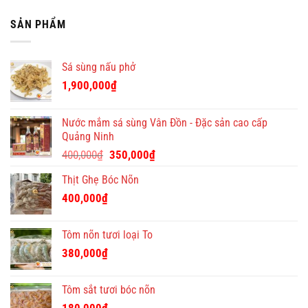
–
chung
tin
tuyển
Quà
độc
cư
nhân
SẢN PHẨM
Tết
đáo
giá
viên
Việt
tại
tốt
bán
–
Quà
hàng
địa
Tết
Sá sùng nấu phở
chỉ
Việt
quà
1,900,000
₫
tặng
Tết
ý
Nước mắm sá sùng Vân Đồn - Đặc sản cao cấp
nghĩa
Quảng Ninh
và
Giá
Giá
độc
400,000
₫
350,000
₫
đáo
gốc
hiện
Thịt Ghẹ Bóc Nõn
là:
tại
400,000₫.
là:
400,000
₫
350,000₫.
Tôm nõn tươi loại To
380,000
₫
Tôm sắt tươi bóc nõn