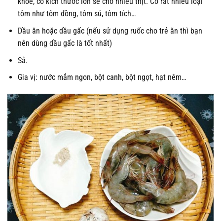
khỏe, có kích thước lớn sẽ cho nhiều thịt. Có rất nhiều loại
tôm như tôm đồng, tôm sú, tôm tích…
Dầu ăn hoặc dầu gấc (nếu sử dụng ruốc cho trẻ ăn thì bạn
nên dùng dầu gấc là tốt nhất)
Sả.
Gia vị: nước mắm ngon, bột canh, bột ngọt, hạt nêm…