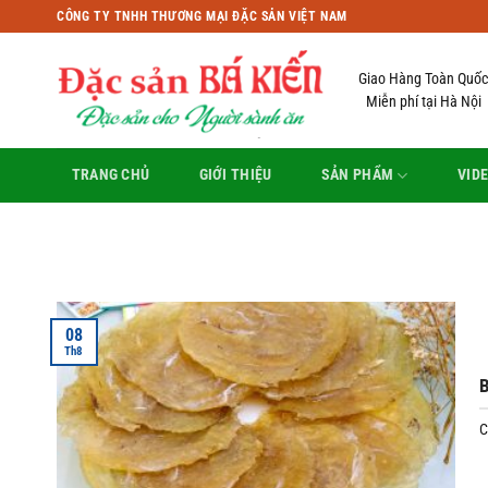
Bỏ
CÔNG TY TNHH THƯƠNG MẠI ĐẶC SẢN VIỆT NAM
qua
nội
Giao Hàng Toàn Quốc
dung
Miễn phí tại Hà Nội
TRANG CHỦ
GIỚI THIỆU
SẢN PHẨM
VID
08
Th8
B
C