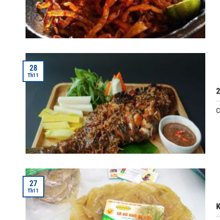
28
Th11
2
C
27
Th11
K