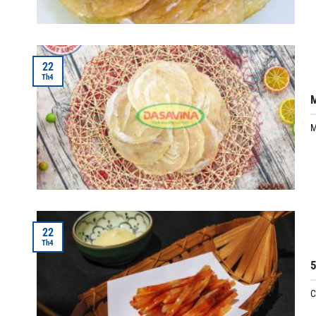
22
Th4
M
M
22
Th4
5
C