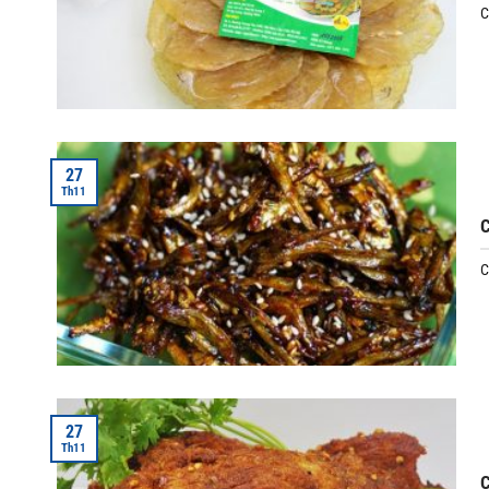
C
27
Th11
C
C
27
Th11
C