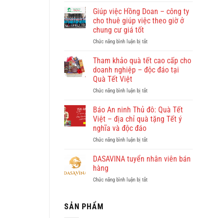
Quy
Nhơn
Giúp việc Hồng Doan – công ty
có
cho thuê giúp việc theo giờ ở
gì
chung cư giá tốt
đẹp?
ở
Chức năng bình luận bị tắt
Vi
Giúp
vu
việc
khám
Tham khảo quà tết cao cấp cho
Hồng
phá
doanh nghiệp – độc đáo tại
Doan
Quy
Quà Tết Việt
–
Nhơn
ở
Chức năng bình luận bị tắt
công
cùng
Tham
ty
Dulichkhatvongviet.com
khảo
cho
–
Báo An ninh Thủ đô: Quà Tết
quà
thuê
Báo
Việt – địa chỉ quà tặng Tết ý
tết
giúp
Bình
nghĩa và độc đáo
cao
việc
Định
ở
Chức năng bình luận bị tắt
cấp
theo
Online
Báo
cho
giờ
đưa
An
doanh
ở
DASAVINA tuyển nhân viên bán
tin
ninh
nghiệp
chung
hàng
Thủ
–
cư
ở
Chức năng bình luận bị tắt
đô:
độc
giá
DASAVINA
Quà
đáo
tốt
tuyển
Tết
tại
nhân
SẢN PHẨM
Việt
Quà
viên
–
Tết