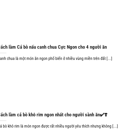
ách làm Cá bò nấu canh chua Cực Ngon cho 4 người ăn
anh chua là một món ăn ngon phổ biến ở nhiều vùng miền trên đất [...]
ách làm cá bò khô rim ngon nhất cho người sành ăn✔️❣️
á bò khô rim là món ngon được rất nhiều người yêu thích nhưng không [...]