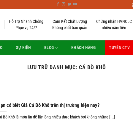
Hỗ Trợ Nhanh Chóng
Cam Kết Chất Lượng
Chứng nhận HVNCLC
Phục vụ 24/7
Không chất bảo quản
nhiều năm liền
EO
SỰ KIỆN
BLOG
KHÁCH HÀNG
TUYỂN CTV
LƯU TRỮ DANH MỤC:
CÁ BÒ KHÔ
ạn có biết Giá Cá Bò Khô trên thị trường hiện nay?
á Bò Khô là món ăn dễ lấy lòng nhiều thực khách bởi không những [...]