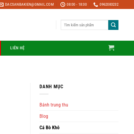
DACSANBAKIEN@GMAIL.COM
08:00 - 18:00
0962083232
Tìm
kiếm:
LIÊN HỆ
DANH MỤC
Bánh trung thu
Blog
Cá Bò Khô