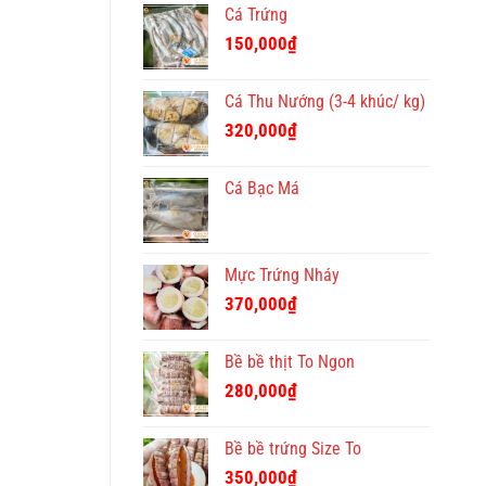
Cá Trứng
150,000
₫
Cá Thu Nướng (3-4 khúc/ kg)
320,000
₫
Cá Bạc Má
Mực Trứng Nháy
370,000
₫
Bề bề thịt To Ngon
280,000
₫
Bề bề trứng Size To
350,000
₫