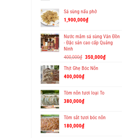
bán
địa
Việt
hàng
chỉ
Sá sùng nấu phở
quà
tặng
1,900,000
₫
Tết
ý
nghĩa
Nước mắm sá sùng Vân Đồn
và
- Đặc sản cao cấp Quảng
độc
Ninh
đáo
Giá
Giá
400,000
₫
350,000
₫
gốc
hiện
Thịt Ghẹ Bóc Nõn
là:
tại
400,000₫.
là:
400,000
₫
350,000₫.
Tôm nõn tươi loại To
380,000
₫
Tôm sắt tươi bóc nõn
180,000
₫