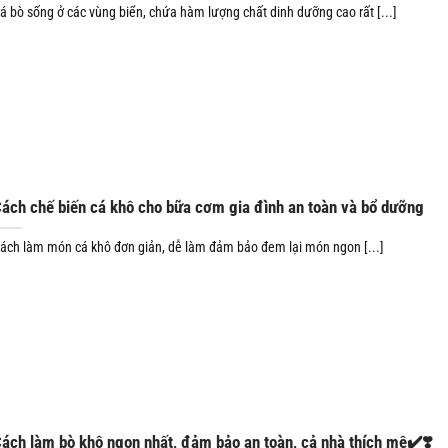
á bò sống ở các vùng biển, chứa hàm lượng chất dinh dưỡng cao rất [...]
ách chế biến cá khô cho bữa cơm gia đình an toàn và bổ dưỡng
ách làm món cá khô đơn giản, dễ làm đảm bảo đem lại món ngon [...]
ách làm bò khô ngon nhất, đảm bảo an toàn, cả nhà thích mê✔️❣️