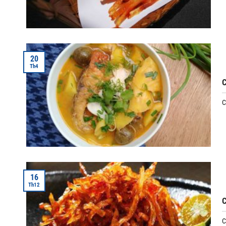
20
Th4
C
C
16
Th12
C
C