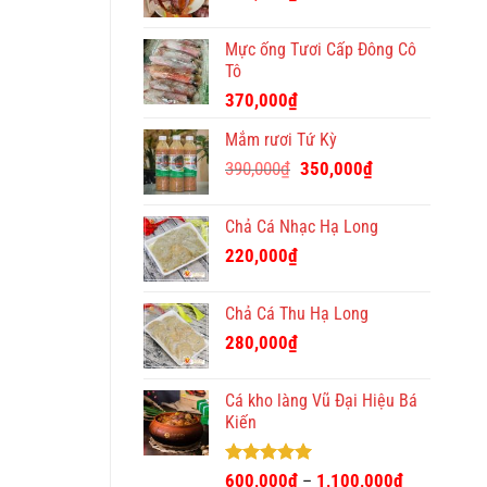
Mực ống Tươi Cấp Đông Cô
Tô
370,000
₫
Mắm rươi Tứ Kỳ
Giá
Giá
390,000
₫
350,000
₫
gốc
hiện
là:
tại
Chả Cá Nhạc Hạ Long
390,000₫.
là:
220,000
₫
350,000₫.
Chả Cá Thu Hạ Long
280,000
₫
Cá kho làng Vũ Đại Hiệu Bá
Kiến
Được xếp
600,000
₫
1,100,000
₫
–