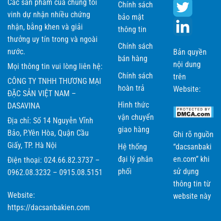
Các sản phẩm của chúng tôi
Chính sách
vinh dự nhận nhiều chứng
bảo mật
nhận, bằng khen và giải
thông tin
thưởng uy tín trong và ngoài
Chính sách
nước.
Bản quyền
bán hàng
nội dung
Mọi thông tin vui lòng liên hệ:
Chính sách
trên
CÔNG TY TNHH THƯƠNG MẠI
hoàn trả
Website:
ĐẶC SẢN VIỆT NAM –
Hình thức
DASAVINA
vận chuyển
Địa chỉ: Số 14 Nguyễn Vĩnh
giao hàng
Bảo, P.Yên Hòa, Quận Cầu
Ghi rõ nguồn
Giấy, TP. Hà Nội
Hệ thống
“dacsanbaki
đại lý phân
en.com” khi
Điện thoại: 024.66.82.3737 –
phối
sử dụng
0962.08.3232 – 0915.08.5151
thông tin từ
Website:
website này
https://dacsanbakien.com