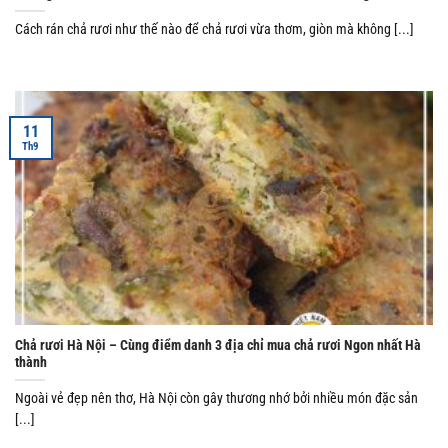
Cách rán chả rươi như thế nào để chả rươi vừa thơm, giòn mà không [...]
11
Th9
Chả rươi Hà Nội – Cùng điểm danh 3 địa chỉ mua chả rươi Ngon nhất Hà
thành
Ngoài vẻ đẹp nên thơ, Hà Nội còn gây thương nhớ bởi nhiều món đặc sản
[...]