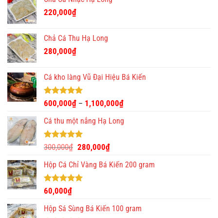
390,000₫.
là:
220,000
₫
350,000₫.
Chả Cá Thu Hạ Long
280,000
₫
Cá kho làng Vũ Đại Hiệu Bá Kiến
Được xếp
600,000
₫
1,100,000
₫
–
hạng
4.93
5 sao
Cá thu một nắng Hạ Long
Được xếp
Giá
Giá
300,000
₫
280,000
₫
hạng
5.00
gốc
hiện
5 sao
Hộp Cá Chỉ Vàng Bá Kiến 200 gram
là:
tại
300,000₫.
là:
280,000₫.
Được xếp
60,000
₫
hạng
5.00
5 sao
Hộp Sá Sùng Bá Kiến 100 gram