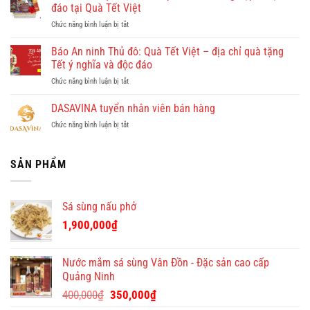
Hồng
khám
đáo tại Quà Tết Việt
Doan
phá
ở
Chức năng bình luận bị tắt
–
Quy
Tham
công
Nhơn
khảo
Báo An ninh Thủ đô: Quà Tết Việt – địa chỉ quà tặng
ty
cùng
quà
cho
Tết ý nghĩa và độc đáo
Dulichkhatvongviet.com
tết
thuê
–
ở
Chức năng bình luận bị tắt
cao
giúp
Báo
Báo
cấp
việc
Bình
An
DASAVINA tuyển nhân viên bán hàng
cho
theo
Định
ninh
doanh
giờ
Online
ở
Chức năng bình luận bị tắt
Thủ
nghiệp
ở
đưa
DASAVINA
đô:
–
chung
tin
tuyển
Quà
độc
cư
nhân
SẢN PHẨM
Tết
đáo
giá
viên
Việt
tại
tốt
bán
–
Quà
hàng
địa
Tết
Sá sùng nấu phở
chỉ
Việt
quà
1,900,000
₫
tặng
Tết
ý
Nước mắm sá sùng Vân Đồn - Đặc sản cao cấp
nghĩa
Quảng Ninh
và
Giá
Giá
độc
400,000
₫
350,000
₫
đáo
gốc
hiện