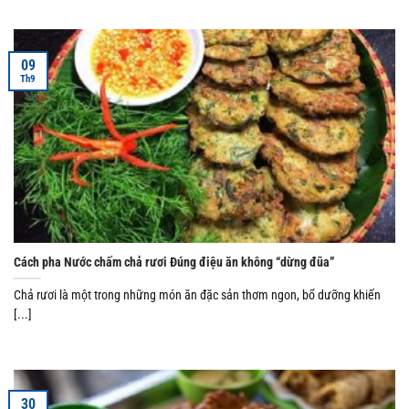
09
Th9
Cách pha Nước chấm chả rươi Đúng điệu ăn không “dừng đũa”
Chả rươi là một trong những món ăn đặc sản thơm ngon, bổ dưỡng khiến
[...]
30