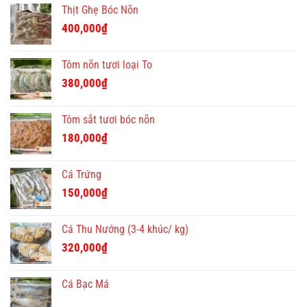
Thịt Ghẹ Bóc Nõn
là:
tại
400,000₫.
là:
400,000
₫
350,000₫.
Tôm nõn tươi loại To
380,000
₫
Tôm sắt tươi bóc nõn
180,000
₫
Cá Trứng
150,000
₫
Cá Thu Nướng (3-4 khúc/ kg)
320,000
₫
Cá Bạc Má