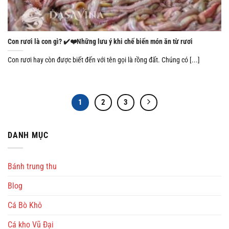
Con rươi là con gì? ✔️❤️Những lưu ý khi chế biến món ăn từ rươi
Con rươi hay còn được biết đến với tên gọi là rồng đất. Chúng có [...]
1
2
3
DANH MỤC
Bánh trung thu
Blog
Cá Bò Khô
Cá kho Vũ Đại