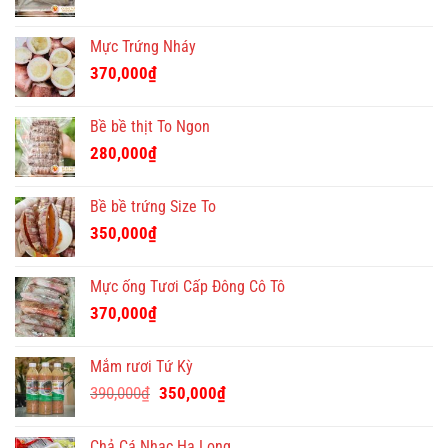
Mực Trứng Nháy
370,000
₫
Bề bề thịt To Ngon
280,000
₫
Bề bề trứng Size To
350,000
₫
Mực ống Tươi Cấp Đông Cô Tô
370,000
₫
Mắm rươi Tứ Kỳ
Giá
Giá
390,000
₫
350,000
₫
gốc
hiện
là:
tại
Chả Cá Nhạc Hạ Long