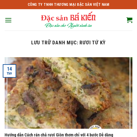
Bỏ
CÔNG TY TNHH THƯƠNG MẠI ĐẶC SẢN VIỆT NAM
qua
nội
dung
LƯU TRỮ DANH MỤC:
RƯƠI TỨ KỲ
14
Th9
Hướng dẫn Cách rán chả rươi Giòn thơm chỉ với 4 bước Dễ dàng