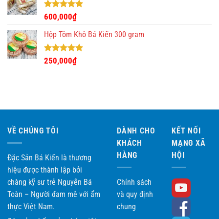
Được xếp
600,000
₫
hạng
5.00
5 sao
Hộp Tôm Khô Bá Kiến 300 gram
Được xếp
250,000
₫
hạng
5.00
5 sao
VỀ CHÚNG TÔI
DÀNH CHO
KẾT NỐI
KHÁCH
MẠNG XÃ
HÀNG
HỘI
Đặc Sản Bá Kiến là thương
hiệu được thành lập bởi
chàng kỹ sư trẻ Nguyễn Bá
Chính sách
Toàn – Người đam mê với ẩm
và quy định
thực Việt Nam.
chung