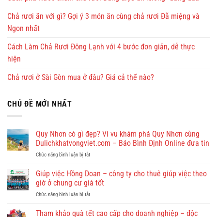
Chả rươi ăn với gì? Gợi ý 3 món ăn cùng chả rươi Đã miệng và
Ngon nhất
Cách Làm Chả Rươi Đông Lạnh với 4 bước đơn giản, dễ thực
hiện
Chả rươi ở Sài Gòn mua ở đâu? Giá cả thế nào?
CHỦ ĐỀ MỚI NHẤT
Quy Nhơn có gì đẹp? Vi vu khám phá Quy Nhơn cùng
Dulichkhatvongviet.com – Báo Bình Định Online đưa tin
ở
Chức năng bình luận bị tắt
Quy
Nhơn
Giúp việc Hồng Doan – công ty cho thuê giúp việc theo
có
giờ ở chung cư giá tốt
gì
ở
Chức năng bình luận bị tắt
đẹp?
Giúp
Vi
việc
Tham khảo quà tết cao cấp cho doanh nghiệp – độc
vu