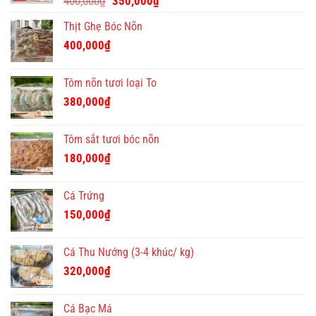
400,000
₫
350,000
₫
đáo
gốc
hiện
Thịt Ghẹ Bóc Nõn
là:
tại
400,000₫.
là:
400,000
₫
350,000₫.
Tôm nõn tươi loại To
380,000
₫
Tôm sắt tươi bóc nõn
180,000
₫
Cá Trứng
150,000
₫
Cá Thu Nướng (3-4 khúc/ kg)
320,000
₫
Cá Bạc Má