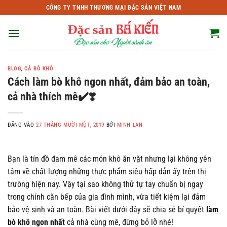
Bỏ
CÔNG TY TNHH THƯƠNG MẠI ĐẶC SẢN VIỆT NAM
qua
nội
dung
BLOG
,
CÁ BÒ KHÔ
Cách làm bò khô ngon nhất, đảm bảo an toàn,
cả nhà thích mê✔️❣️
ĐĂNG VÀO
27 THÁNG MƯỜI MỘT, 2019
BỞI
MINH LAN
Bạn là tín đồ đam mê các món khô ăn vặt nhưng lại không yên
tâm về chất lượng những thực phẩm siêu hấp dẫn ấy trên thị
trường hiện nay. Vậy tại sao không thử tự tay chuẩn bị ngay
trong chính căn bếp của gia đình mình, vừa tiết kiệm lại đảm
bảo vệ sinh và an toàn. Bài viết dưới đây sẽ chia sẻ bí quyết
làm
bò khô ngon nhất
cả nhà cùng mê, đừng bỏ lỡ nhé!