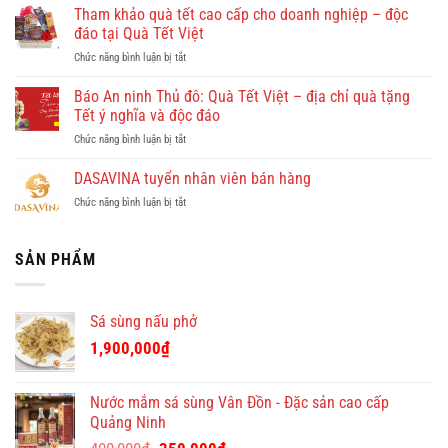
việc
Tham khảo quà tết cao cấp cho doanh nghiệp – độc
vu
Hồng
khám
đáo tại Quà Tết Việt
Doan
phá
ở
Chức năng bình luận bị tắt
–
Quy
Tham
công
Nhơn
khảo
Báo An ninh Thủ đô: Quà Tết Việt – địa chỉ quà tặng
ty
cùng
quà
cho
Tết ý nghĩa và độc đáo
Dulichkhatvongviet.com
tết
thuê
–
ở
Chức năng bình luận bị tắt
cao
giúp
Báo
Báo
cấp
việc
Bình
An
DASAVINA tuyển nhân viên bán hàng
cho
theo
Định
ninh
doanh
giờ
Online
ở
Chức năng bình luận bị tắt
Thủ
nghiệp
ở
đưa
DASAVINA
đô:
–
chung
tin
tuyển
Quà
độc
cư
nhân
SẢN PHẨM
Tết
đáo
giá
viên
Việt
tại
tốt
bán
–
Quà
hàng
địa
Tết
Sá sùng nấu phở
chỉ
Việt
quà
1,900,000
₫
tặng
Tết
ý
Nước mắm sá sùng Vân Đồn - Đặc sản cao cấp
nghĩa
Quảng Ninh
và
Giá
Giá
độc