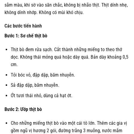
sẫm màu, khi sờ vào săn chắc, không bị nhão thịt. Thịt dính nhẹ,
không dính nhớp. Không có mùi khó chịu.
Các bước tiến hành
Bước 1: Sơ chế thịt bò
Thịt bò đem rửa sạch. Cắt thành những miếng to theo thớ
dọc. Không thái mỏng quá hoặc dày quá. Bản dày khoảng 0,5
cm.
Tỏi bóc vỏ, đập dập, băm nhuyễn.
Sả đập dập, băm nhuyễn.
Ớt tươi thái nhỏ, dùng cả hạt ớt.
Bước 2: Ướp thịt bò
Cho những miếng thịt bò vào một cái tô lớn. Thêm các gia vị
gồm ngũ vị hương 2 gói, đường trắng 3 muỗng, nước mắm