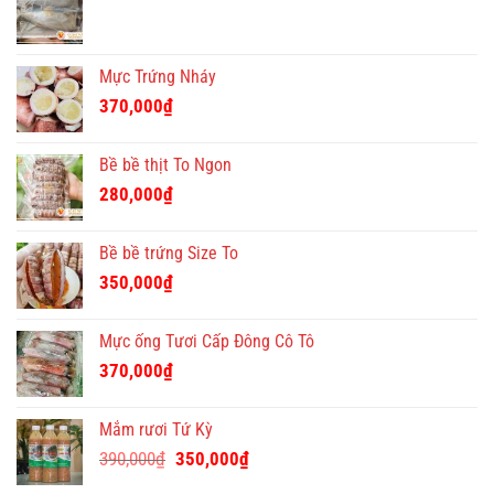
Mực Trứng Nháy
370,000
₫
Bề bề thịt To Ngon
280,000
₫
Bề bề trứng Size To
350,000
₫
Mực ống Tươi Cấp Đông Cô Tô
370,000
₫
Mắm rươi Tứ Kỳ
Giá
Giá
390,000
₫
350,000
₫
gốc
hiện