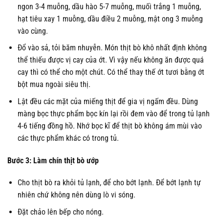
ngon 3-4 muỗng, dầu hào 5-7 muỗng, muối trắng 1 muỗng,
hạt tiêu xay 1 muỗng, dầu điều 2 muỗng, mật ong 3 muỗng
vào cùng.
Đổ vào sả, tỏi băm nhuyễn. Món thịt bò khô nhất định không
thể thiếu được vị cay của ớt. Vì vậy nếu không ăn được quá
cay thì có thể cho một chút. Có thể thay thế ớt tươi bằng ớt
bột mua ngoài siêu thị.
Lật đều các mặt của miếng thịt để gia vị ngấm đều. Dùng
màng bọc thực phẩm bọc kín lại rồi đem vào để trong tủ lạnh
4-6 tiếng đồng hồ. Nhớ bọc kĩ để thịt bò không ám mùi vào
các thực phẩm khác có trong tủ.
Bước 3: Làm chín thịt bò ướp
Cho thịt bò ra khỏi tủ lạnh, để cho bớt lạnh. Để bớt lạnh tự
nhiên chứ không nên dùng lò vi sóng.
Đặt chảo lên bếp cho nóng.