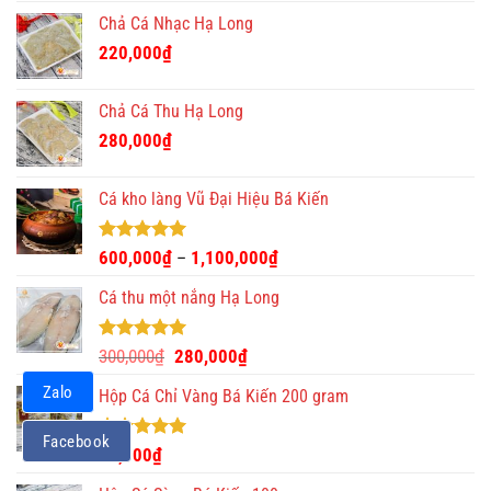
là:
tại
Chả Cá Nhạc Hạ Long
390,000₫.
là:
220,000
₫
350,000₫.
Chả Cá Thu Hạ Long
280,000
₫
Cá kho làng Vũ Đại Hiệu Bá Kiến
Được xếp
600,000
₫
1,100,000
₫
–
hạng
4.93
5 sao
Cá thu một nắng Hạ Long
Được xếp
Giá
Giá
300,000
₫
280,000
₫
hạng
5.00
gốc
hiện
5 sao
Zalo
Hộp Cá Chỉ Vàng Bá Kiến 200 gram
là:
tại
300,000₫.
là:
Facebook
280,000₫.
Được xếp
60,000
₫
hạng
5.00
5 sao