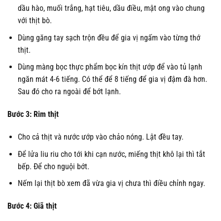
dầu hào, muối trắng, hạt tiêu, dầu điều, mật ong vào chung
với thịt bò.
Dùng găng tay sạch trộn đều để gia vị ngấm vào từng thớ
thịt.
Dùng màng bọc thực phẩm bọc kín thịt ướp để vào tủ lạnh
ngăn mát 4-6 tiếng. Có thể để 8 tiếng để gia vị đậm đà hơn.
Sau đó cho ra ngoài để bớt lạnh.
Bước 3: Rim thịt
Cho cả thịt và nước ướp vào chảo nóng. Lật đều tay.
Để lửa liu riu cho tới khi cạn nước, miếng thịt khô lại thì tắt
bếp. Để cho nguội bớt.
Nếm lại thịt bò xem đã vừa gia vị chưa thì điều chỉnh ngay.
Bước 4: Giã thịt