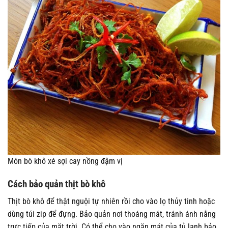
Món bò khô xé sợi cay nồng đậm vị
Cách bảo quản thịt bò khô
Thịt bò khô để thật nguội tự nhiên rồi cho vào lọ thủy tinh hoặc
dùng túi zip để đựng. Bảo quản nơi thoáng mát, tránh ánh nắng
trực tiếp của mặt trời. Có thể cho vào ngăn mát của tủ lạnh bảo