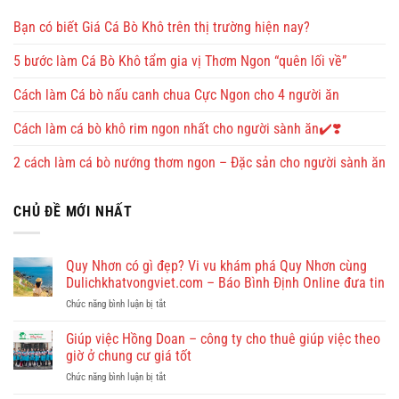
Bạn có biết Giá Cá Bò Khô trên thị trường hiện nay?
5 bước làm Cá Bò Khô tẩm gia vị Thơm Ngon “quên lối về”
Cách làm Cá bò nấu canh chua Cực Ngon cho 4 người ăn
Cách làm cá bò khô rim ngon nhất cho người sành ăn✔️❣️
2 cách làm cá bò nướng thơm ngon – Đặc sản cho người sành ăn
CHỦ ĐỀ MỚI NHẤT
Quy Nhơn có gì đẹp? Vi vu khám phá Quy Nhơn cùng
Dulichkhatvongviet.com – Báo Bình Định Online đưa tin
ở
Chức năng bình luận bị tắt
Quy
Nhơn
Giúp việc Hồng Doan – công ty cho thuê giúp việc theo
có
giờ ở chung cư giá tốt
gì
ở
Chức năng bình luận bị tắt
đẹp?
Giúp
Vi