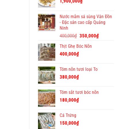
1,900,000
₫
Tết
ý
nghĩa
Nước mắm sá sùng Vân Đồn
và
- Đặc sản cao cấp Quảng
độc
Ninh
đáo
Giá
Giá
400,000
₫
350,000
₫
gốc
hiện
Thịt Ghẹ Bóc Nõn
là:
tại
400,000₫.
là:
400,000
₫
350,000₫.
Tôm nõn tươi loại To
380,000
₫
Tôm sắt tươi bóc nõn
180,000
₫
Cá Trứng
150,000
₫