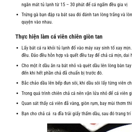
ngăn mát tủ lạnh từ 15 – 30 phút để cá ngấm đều gia vị
Trứng gà bạn đập ra bát sau đó đánh tan lòng trắng và lò
quyện vào nhau.
Thực hiện làm cá viên chiên giòn tan
Lấy bát cá ra khỏi tủ lạnh đổ vào máy xay sinh tố xay mịn. 
đều. Đảo đều hỗn hợp và quết đều tay để chả cá mịn, dai 
Cho một ít dầu ăn ra bát nhỏ và quét dầu lên lòng bàn tay 
đến khi hết phần chả đã chuẩn bị trước đó.
Bắc chảo dầu lên bếp đun sôi, khi dầu sôi lấy từng viên c
Trong quá trình chiên chả cá nên vặn lửa nhỏ để cá viên g
Quan sát thấy cá viên đã vàng, giòn rụm, bay mùi thơm thì
Bạn cho chả cá ra đĩa trải giấy thấm dầu, sau đó trang tr