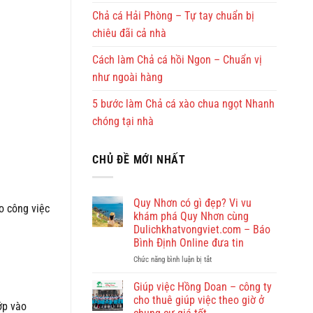
Chả cá Hải Phòng – Tự tay chuẩn bị
chiêu đãi cả nhà
Cách làm Chả cá hồi Ngon – Chuẩn vị
như ngoài hàng
5 bước làm Chả cá xào chua ngọt Nhanh
chóng tại nhà
CHỦ ĐỀ MỚI NHẤT
Quy Nhơn có gì đẹp? Vi vu
o công việc
khám phá Quy Nhơn cùng
Dulichkhatvongviet.com – Báo
Bình Định Online đưa tin
ở
Chức năng bình luận bị tắt
Quy
Nhơn
Giúp việc Hồng Doan – công ty
có
cho thuê giúp việc theo giờ ở
ớp vào
gì