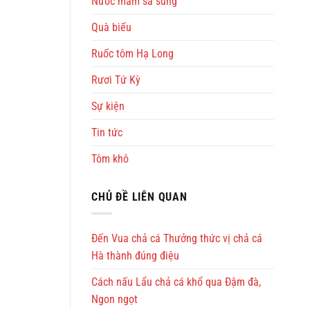
Nước mắm sá sùng
Quà biếu
Ruốc tôm Hạ Long
Rươi Tứ Kỳ
Sự kiện
Tin tức
Tôm khô
CHỦ ĐỀ LIÊN QUAN
Đến Vua chả cá Thưởng thức vị chả cá
Hà thành đúng điệu
Cách nấu Lẩu chả cá khổ qua Đậm đà,
Ngon ngọt