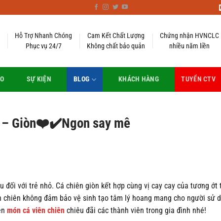
Hỗ Trợ Nhanh Chóng
Cam Kết Chất Lượng
Chứng nhận HVNCLC
Phục vụ 24/7
Không chất bảo quản
nhiều năm liền
EO
SỰ KIỆN
BLOG
KHÁCH HÀNG
TUYỂN CTV
h – Giòn❤️✔️Ngon say mê
đối với trẻ nhỏ. Cá chiên giòn kết hợp cùng vị cay cay của tương ớt 
iên chiên không đảm bảo vệ sinh tạo tâm lý hoang mang cho người sử
ện
món cá viên chiên
chiêu đãi các thành viên trong gia đình nhé!