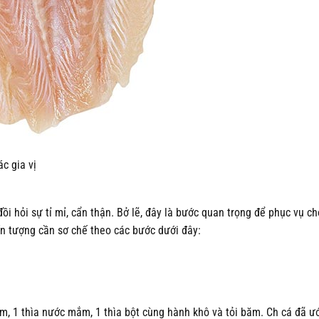
c gia vị
i hỏi sự tỉ mỉ, cẩn thận. Bở lẽ, đây là bước quan trọng để phục vụ ch
ấn tượng cần sơ chế theo các bước dưới đây:
nêm, 1 thìa nước mắm, 1 thìa bột cùng hành khô và tỏi băm. Ch cá đã ư