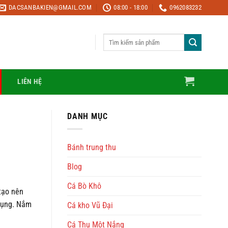
DACSANBAKIEN@GMAIL.COM
08:00 - 18:00
0962083232
Tìm
kiếm:
LIÊN HỆ
DANH MỤC
Bánh trung thu
Blog
Cá Bò Khô
tạo nên
 dụng. Nắm
Cá kho Vũ Đại
Cá Thu Một Nắng