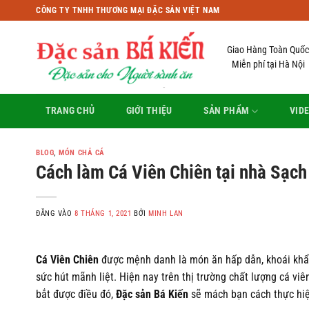
Bỏ
CÔNG TY TNHH THƯƠNG MẠI ĐẶC SẢN VIỆT NAM
qua
nội
Giao Hàng Toàn Quốc
dung
Miễn phí tại Hà Nội
TRANG CHỦ
GIỚI THIỆU
SẢN PHẨM
VID
BLOG
,
MÓN CHẢ CÁ
Cách làm Cá Viên Chiên tại nhà Sạc
ĐĂNG VÀO
8 THÁNG 1, 2021
BỞI
MINH LAN
Cá Viên Chiên
được mệnh danh là món ăn hấp dẫn, khoái khẩu 
sức hút mãnh liệt. Hiện nay trên thị trường chất lượng cá v
bắt được điều đó,
Đặc sản Bá Kiến
sẽ mách bạn cách thực hi