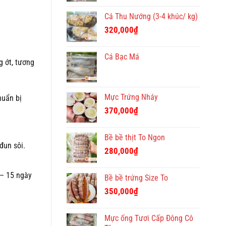
Cá Thu Nướng (3-4 khúc/ kg)
320,000
₫
Cá Bạc Má
 ớt, tương
Mực Trứng Nháy
huẩn bị
370,000
₫
Bề bề thịt To Ngon
đun sôi.
280,000
₫
 – 15 ngày
Bề bề trứng Size To
350,000
₫
Mực ống Tươi Cấp Đông Cô