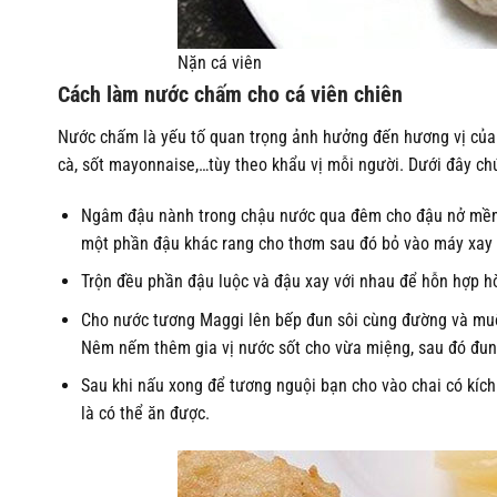
Nặn cá viên
Cách làm nước chấm cho cá viên chiên
Nước chấm là yếu tố quan trọng ảnh hưởng đến hương vị của 
cà, sốt mayonnaise,…tùy theo khẩu vị mỗi người. Dưới đây c
Ngâm đậu nành trong chậu nước qua đêm cho đậu nở mềm.
một phần đậu khác rang cho thơm sau đó bỏ vào máy xay 
Trộn đều phần đậu luộc và đậu xay với nhau để hỗn hợp h
Cho nước tương Maggi lên bếp đun sôi cùng đường và muối
Nêm nếm thêm gia vị nước sốt cho vừa miệng, sau đó đun s
Sau khi nấu xong để tương nguội bạn cho vào chai có kích
là có thể ăn được.