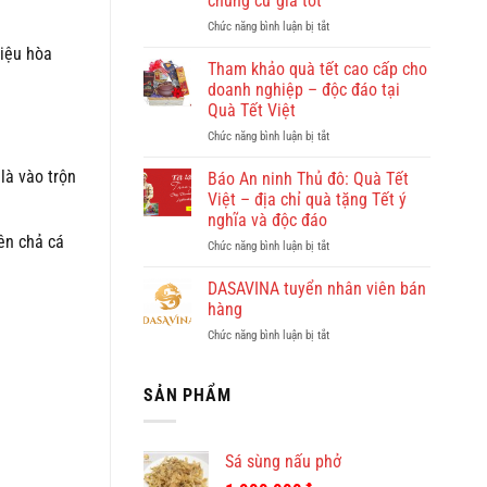
chung cư giá tốt
đẹp?
ở
Chức năng bình luận bị tắt
Vi
Giúp
vu
liệu hòa
việc
khám
Tham khảo quà tết cao cấp cho
Hồng
phá
doanh nghiệp – độc đáo tại
Doan
Quy
Quà Tết Việt
–
Nhơn
ở
Chức năng bình luận bị tắt
công
cùng
Tham
ty
Dulichkhatvongviet.com
khảo
cho
 là vào trộn
–
Báo An ninh Thủ đô: Quà Tết
quà
thuê
Báo
Việt – địa chỉ quà tặng Tết ý
tết
giúp
Bình
nghĩa và độc đáo
cao
việc
Định
iên chả cá
ở
Chức năng bình luận bị tắt
cấp
theo
Online
Báo
cho
giờ
đưa
An
doanh
ở
DASAVINA tuyển nhân viên bán
tin
ninh
nghiệp
chung
hàng
Thủ
–
cư
ở
Chức năng bình luận bị tắt
đô:
độc
giá
DASAVINA
Quà
đáo
tốt
tuyển
Tết
tại
nhân
SẢN PHẨM
Việt
Quà
viên
–
Tết
bán
địa
Việt
hàng
chỉ
Sá sùng nấu phở
quà
tặng