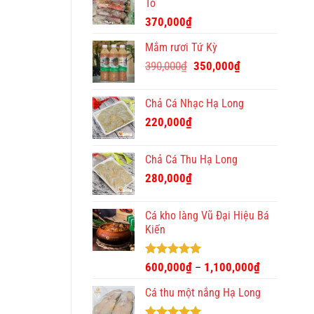
Tô
370,000
₫
Mắm rươi Tứ Kỳ
Giá
Giá
390,000
₫
350,000
₫
gốc
hiện
là:
tại
Chả Cá Nhạc Hạ Long
390,000₫.
là:
220,000
₫
350,000₫.
Chả Cá Thu Hạ Long
280,000
₫
Cá kho làng Vũ Đại Hiệu Bá
Kiến
Được xếp
600,000
₫
1,100,000
₫
–
hạng
4.93
5 sao
Cá thu một nắng Hạ Long