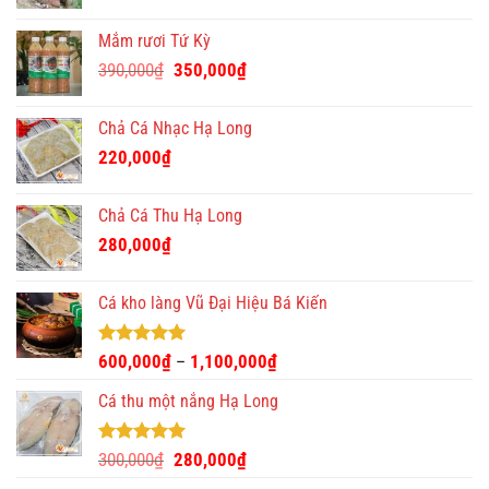
Mắm rươi Tứ Kỳ
Giá
Giá
390,000
₫
350,000
₫
gốc
hiện
là:
tại
Chả Cá Nhạc Hạ Long
390,000₫.
là:
220,000
₫
350,000₫.
Chả Cá Thu Hạ Long
280,000
₫
Cá kho làng Vũ Đại Hiệu Bá Kiến
Được xếp
600,000
₫
1,100,000
₫
–
hạng
4.93
5 sao
Cá thu một nắng Hạ Long
Được xếp
Giá
Giá
300,000
₫
280,000
₫
hạng
5.00
gốc
hiện