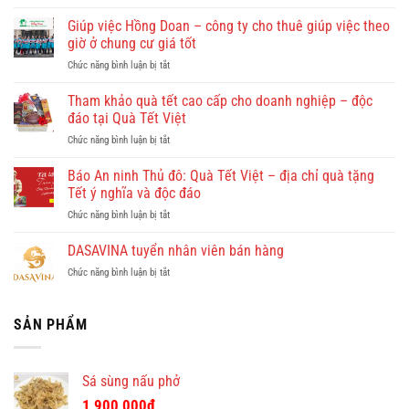
Quy
Nhơn
Giúp việc Hồng Doan – công ty cho thuê giúp việc theo
có
giờ ở chung cư giá tốt
gì
ở
Chức năng bình luận bị tắt
đẹp?
Giúp
Vi
việc
Tham khảo quà tết cao cấp cho doanh nghiệp – độc
vu
Hồng
khám
đáo tại Quà Tết Việt
Doan
phá
ở
Chức năng bình luận bị tắt
–
Quy
Tham
công
Nhơn
khảo
Báo An ninh Thủ đô: Quà Tết Việt – địa chỉ quà tặng
ty
cùng
quà
cho
Tết ý nghĩa và độc đáo
Dulichkhatvongviet.com
tết
thuê
–
ở
Chức năng bình luận bị tắt
cao
giúp
Báo
Báo
cấp
việc
Bình
An
DASAVINA tuyển nhân viên bán hàng
cho
theo
Định
ninh
doanh
giờ
Online
ở
Chức năng bình luận bị tắt
Thủ
nghiệp
ở
đưa
DASAVINA
đô:
–
chung
tin
tuyển
Quà
độc
cư
nhân
SẢN PHẨM
Tết
đáo
giá
viên
Việt
tại
tốt
bán
–
Quà
hàng
địa
Tết
Sá sùng nấu phở
chỉ
Việt
quà
1,900,000
₫