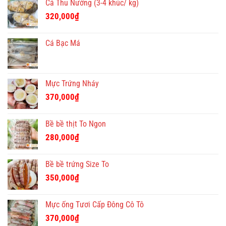
Cá Thu Nướng (3-4 khúc/ kg)
320,000
₫
Cá Bạc Má
Mực Trứng Nháy
370,000
₫
Bề bề thịt To Ngon
280,000
₫
Bề bề trứng Size To
350,000
₫
Mực ống Tươi Cấp Đông Cô Tô
370,000
₫