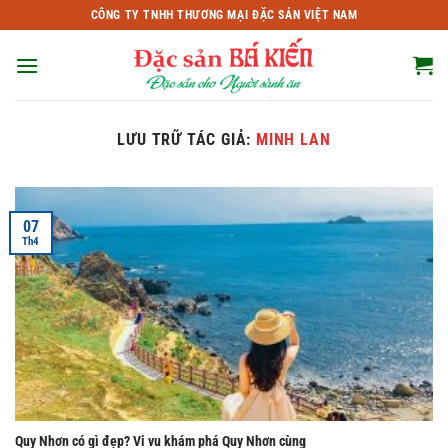
Bỏ
CÔNG TY TNHH THƯƠNG MẠI ĐẶC SẢN VIỆT NAM
qua
nội
dung
LƯU TRỮ TÁC GIẢ:
MINH LAN
07
Th4
Quy Nhơn có gì đẹp? Vi vu khám phá Quy Nhơn cùng