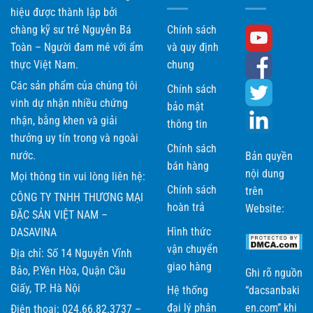
hiệu được thành lập bởi
chàng kỹ sư trẻ Nguyễn Bá
Chính sách
Toàn – Người đam mê với ẩm
và quy định
thực Việt Nam.
chung
Các sản phẩm của chúng tôi
Chính sách
vinh dự nhận nhiều chứng
bảo mật
nhận, bằng khen và giải
thông tin
thưởng uy tín trong và ngoài
Chính sách
nước.
Bản quyền
bán hàng
nội dung
Mọi thông tin vui lòng liên hệ:
Chính sách
trên
CÔNG TY TNHH THƯƠNG MẠI
hoàn trả
Website:
ĐẶC SẢN VIỆT NAM –
Hình thức
DASAVINA
vận chuyển
Địa chỉ: Số 14 Nguyễn Vĩnh
giao hàng
Bảo, P.Yên Hòa, Quận Cầu
Ghi rõ nguồn
Giấy, TP. Hà Nội
Hệ thống
“dacsanbaki
đại lý phân
en.com” khi
Điện thoại: 024.66.82.3737 –