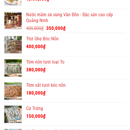
tặng
Tết
ý
Nước mắm sá sùng Vân Đồn - Đặc sản cao cấp
nghĩa
Quảng Ninh
và
Giá
Giá
độc
400,000
₫
350,000
₫
đáo
gốc
hiện
Thịt Ghẹ Bóc Nõn
là:
tại
400,000₫.
là:
400,000
₫
350,000₫.
Tôm nõn tươi loại To
380,000
₫
Tôm sắt tươi bóc nõn
180,000
₫
Cá Trứng
150,000
₫