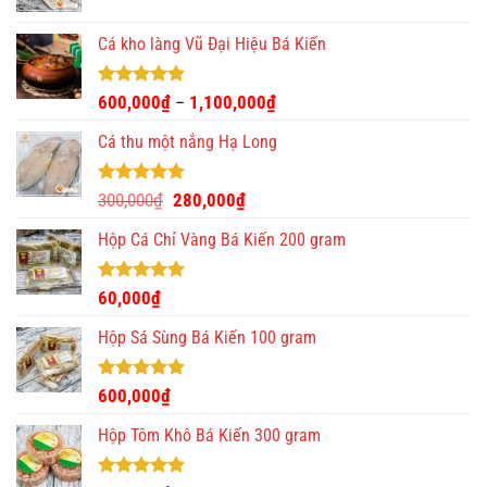
Cá kho làng Vũ Đại Hiệu Bá Kiến
Được xếp
600,000
₫
1,100,000
₫
–
hạng
4.93
5 sao
Cá thu một nắng Hạ Long
Được xếp
Giá
Giá
300,000
₫
280,000
₫
hạng
5.00
gốc
hiện
5 sao
Hộp Cá Chỉ Vàng Bá Kiến 200 gram
là:
tại
300,000₫.
là:
280,000₫.
Được xếp
60,000
₫
hạng
5.00
5 sao
Hộp Sá Sùng Bá Kiến 100 gram
Được xếp
600,000
₫
hạng
5.00
5 sao
Hộp Tôm Khô Bá Kiến 300 gram