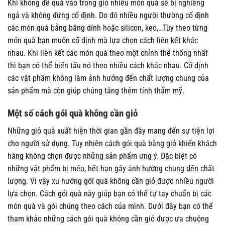
Khi không để quà vào trong gió nhiều món quà sẽ bị nghiêng
tùy
tùy
ngả và không đứng cố định. Do đó nhiều người thường cố định
chọn
chọn
các món quà bằng băng dính hoặc silicon, keo,…Tùy theo từng
có
có
món quà bạn muốn cố định mà lựa chọn cách liên kết khác
thể
thể
được
được
nhau. Khi liên kết các món quà theo một chỉnh thể thống nhất
chọn
chọn
thì bạn có thể biến tấu nó theo nhiều cách khác nhau. Cố định
trên
trên
các vật phẩm không làm ảnh hưởng đến chất lượng chung của
trang
trang
sản phẩm mà còn giúp chúng tăng thêm tính thẩm mỹ.
sản
sản
phẩm
phẩm
Một số cách gói quà không cần giỏ
Những giỏ quà xuất hiện thời gian gần đây mang đến sự tiện lợi
cho người sử dụng. Tuy nhiên cách gói quà bằng giỏ khiến khách
hàng không chọn được những sản phẩm ưng ý. Đặc biệt có
những vật phẩm bị méo, hết hạn gây ảnh hưởng chung đến chất
lượng. Vì vậy xu hướng gói quà không cần giỏ được nhiều người
lựa chọn. Cách gói quà này giúp bạn có thể tự tay chuẩn bị các
món quà và gói chúng theo cách của mình. Dưới đây bạn có thể
tham khảo những cách gói quà không cần giỏ được ưa chuộng