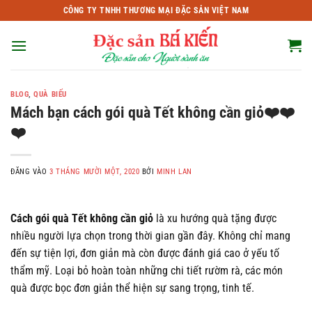
Bỏ
CÔNG TY TNHH THƯƠNG MẠI ĐẶC SẢN VIỆT NAM
qua
nội
dung
BLOG
,
QUÀ BIẾU
Mách bạn cách gói quà Tết không cần giỏ❤️❤️
❤️
ĐĂNG VÀO
3 THÁNG MƯỜI MỘT, 2020
BỞI
MINH LAN
Cách gói quà Tết không cần giỏ
là xu hướng quà tặng được
nhiều người lựa chọn trong thời gian gần đây. Không chỉ mang
đến sự tiện lợi, đơn giản mà còn được đánh giá cao ở yếu tố
thẩm mỹ. Loại bỏ hoàn toàn những chi tiết rườm rà, các món
quà được bọc đơn giản thể hiện sự sang trọng, tinh tế.