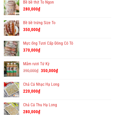
Bề bề thịt To Ngon
280,000
₫
Bề bề trứng Size To
350,000
₫
Mực ống Tươi Cấp Đông Cô Tô
370,000
₫
Mắm rươi Tứ Kỳ
Giá
Giá
390,000
₫
350,000
₫
gốc
hiện
là:
tại
Chả Cá Nhạc Hạ Long
390,000₫.
là:
220,000
₫
350,000₫.
Chả Cá Thu Hạ Long
280,000
₫