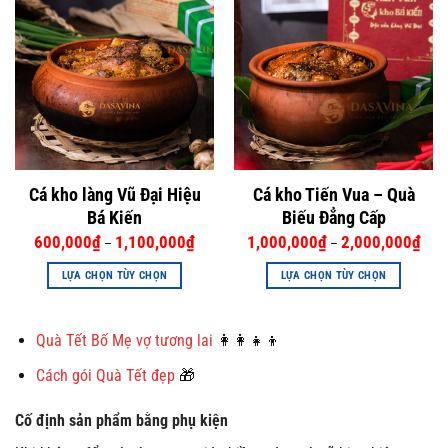
Cá kho làng Vũ Đại Hiệu
Cá kho Tiến Vua – Quà
Bá Kiến
Biếu Đẳng Cấp
600,000
₫
1,100,000
₫
1,000,000
₫
2,000,000
₫
–
–
LỰA CHỌN TÙY CHỌN
LỰA CHỌN TÙY CHỌN
Sản
Sản
phẩm
phẩm
Quà Tết Bố Mẹ vợ tương lai
👩‍👩‍👧‍👦
này
này
có
có
Cách gói Quà Tết đẹp
🎁
nhiều
nhiều
biến
biến
Cố định sản phẩm bằng phụ kiện
thể.
thể.
Các
Các