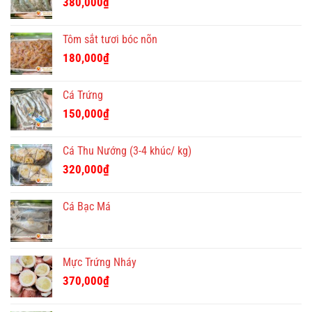
380,000
₫
Tôm sắt tươi bóc nõn
180,000
₫
Cá Trứng
150,000
₫
Cá Thu Nướng (3-4 khúc/ kg)
320,000
₫
Cá Bạc Má
Mực Trứng Nháy
370,000
₫