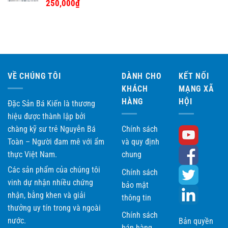
Được xếp
250,000
₫
hạng
5.00
5 sao
VỀ CHÚNG TÔI
DÀNH CHO
KẾT NỐI
KHÁCH
MẠNG XÃ
HÀNG
HỘI
Đặc Sản Bá Kiến là thương
hiệu được thành lập bởi
chàng kỹ sư trẻ Nguyễn Bá
Chính sách
Toàn – Người đam mê với ẩm
và quy định
thực Việt Nam.
chung
Các sản phẩm của chúng tôi
Chính sách
vinh dự nhận nhiều chứng
bảo mật
nhận, bằng khen và giải
thông tin
thưởng uy tín trong và ngoài
Chính sách
nước.
Bản quyền
bán hàng