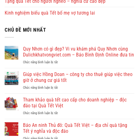
Tặng quà Tết cho người nghèo – nghĩa cử cao đẹp
Kinh nghiệm biếu quà Tết bố mẹ vợ tương lai
CHỦ ĐỀ MỚI NHẤT
Quy Nhơn có gì đẹp? Vi vu khám phá Quy Nhơn cùng
Dulichkhatvongviet.com – Báo Bình Định Online đưa tin
ở
Chức năng bình luận bị tắt
Quy
Nhơn
Giúp việc Hồng Doan – công ty cho thuê giúp việc theo
có
giờ ở chung cư giá tốt
gì
ở
Chức năng bình luận bị tắt
đẹp?
Giúp
Vi
việc
Tham khảo quà tết cao cấp cho doanh nghiệp – độc
vu
Hồng
khám
đáo tại Quà Tết Việt
Doan
phá
ở
Chức năng bình luận bị tắt
–
Quy
Tham
công
Nhơn
khảo
Báo An ninh Thủ đô: Quà Tết Việt – địa chỉ quà tặng
ty
cùng
quà
cho
Tết ý nghĩa và độc đáo
Dulichkhatvongviet.com
tết
thuê
–
ở
Chức năng bình luận bị tắt