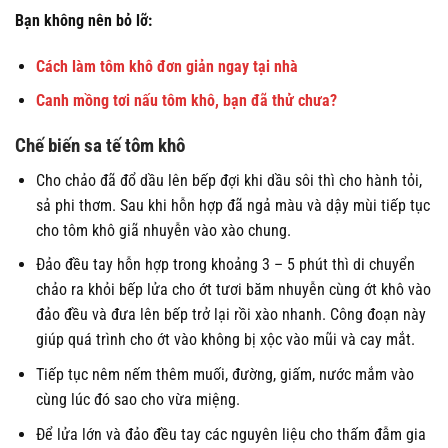
Bạn không nên bỏ lỡ:
Cách làm tôm khô đơn giản ngay tại nhà
Canh mồng tơi nấu tôm khô, bạn đã thử chưa?
Chế biến sa tế tôm khô
Cho chảo đã đổ dầu lên bếp đợi khi dầu sôi thì cho hành tỏi,
sả phi thơm. Sau khi hỗn hợp đã ngả màu và dậy mùi tiếp tục
cho tôm khô giã nhuyễn vào xào chung.
Đảo đều tay hỗn hợp trong khoảng 3 – 5 phút thì di chuyển
chảo ra khỏi bếp lửa cho ớt tươi băm nhuyễn cùng ớt khô vào
đảo đều và đưa lên bếp trở lại rồi xào nhanh. Công đoạn này
giúp quá trình cho ớt vào không bị xộc vào mũi và cay mắt.
Tiếp tục nêm nếm thêm muối, đường, giấm, nước mắm vào
cùng lúc đó sao cho vừa miệng.
Để lửa lớn và đảo đều tay các nguyên liệu cho thấm đẫm gia