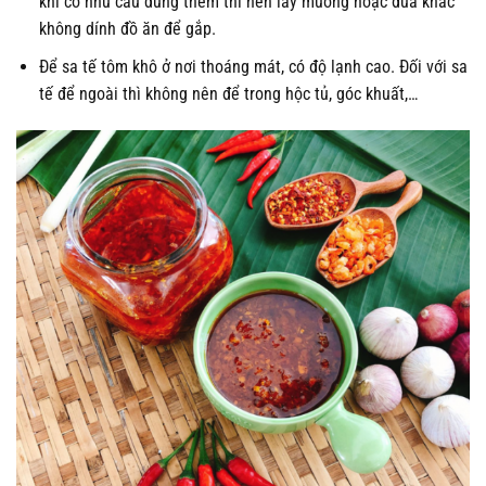
khi có nhu cầu dùng thêm thì nên lấy muỗng hoặc đũa khác
không dính đồ ăn để gắp.
Để sa tế tôm khô ở nơi thoáng mát, có độ lạnh cao. Đối với sa
tế để ngoài thì không nên để trong hộc tủ, góc khuất,…