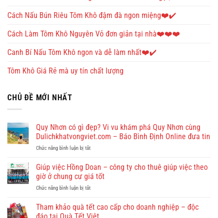
Cách Nấu Bún Riêu Tôm Khô đậm đà ngon miệng❤️✔️
Cách Làm Tôm Khô Nguyên Vỏ đơn giản tại nhà❤️❤️❤️
Canh Bí Nấu Tôm Khô ngon và dễ làm nhất❤️✔️
Tôm Khô Giá Rẻ mà uy tín chất lượng
CHỦ ĐỀ MỚI NHẤT
Quy Nhơn có gì đẹp? Vi vu khám phá Quy Nhơn cùng
Dulichkhatvongviet.com – Báo Bình Định Online đưa tin
ở
Chức năng bình luận bị tắt
Quy
Nhơn
Giúp việc Hồng Doan – công ty cho thuê giúp việc theo
có
giờ ở chung cư giá tốt
gì
ở
Chức năng bình luận bị tắt
đẹp?
Giúp
Vi
việc
Tham khảo quà tết cao cấp cho doanh nghiệp – độc
vu
Hồng
khám
đáo tại Quà Tết Việt