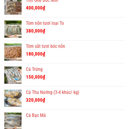
Thịt Ghẹ Bóc Nõn
là:
tại
400,000₫.
là:
400,000
₫
350,000₫.
Tôm nõn tươi loại To
380,000
₫
Tôm sắt tươi bóc nõn
180,000
₫
Cá Trứng
150,000
₫
Cá Thu Nướng (3-4 khúc/ kg)
320,000
₫
Cá Bạc Má