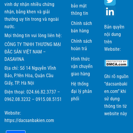
vinh dự nhận nhiều chứng
bảo mật
nhận, bằng khen và giải
thông tin
thưởng uy tín trong và ngoài
Chính sách
nước.
Bản quyền
bán hàng
nội dung
Mọi thông tin vui lòng liên hệ:
Chính sách
trên
CÔNG TY TNHH THƯƠNG MẠI
hoàn trả
Website:
ĐẶC SẢN VIỆT NAM –
Hình thức
DASAVINA
vận chuyển
Địa chỉ: Số 14 Nguyễn Vĩnh
giao hàng
Bảo, P.Yên Hòa, Quận Cầu
Ghi rõ nguồn
Giấy, TP. Hà Nội
Hệ thống
“dacsanbaki
đại lý phân
en.com” khi
Điện thoại: 024.66.82.3737 –
phối
sử dụng
0962.08.3232 – 0915.08.5151
thông tin từ
Website:
website này
https://dacsanbakien.com