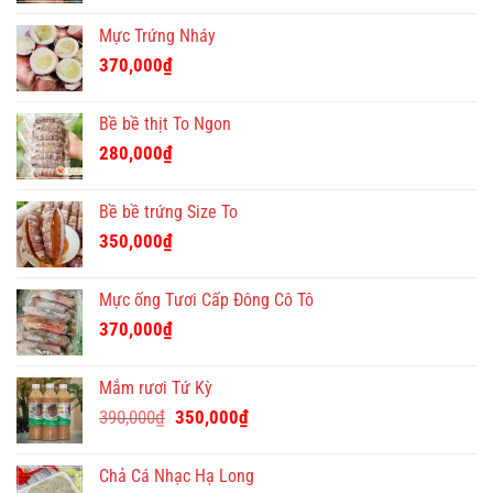
Mực Trứng Nháy
370,000
₫
Bề bề thịt To Ngon
280,000
₫
Bề bề trứng Size To
350,000
₫
Mực ống Tươi Cấp Đông Cô Tô
370,000
₫
Mắm rươi Tứ Kỳ
Giá
Giá
390,000
₫
350,000
₫
gốc
hiện
là:
tại
Chả Cá Nhạc Hạ Long
390,000₫.
là: