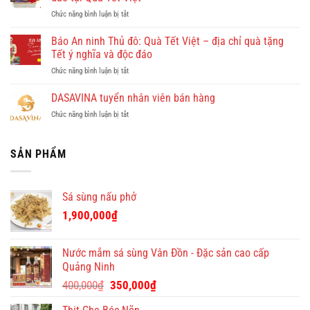
Doan
phá
ở
Chức năng bình luận bị tắt
–
Quy
Tham
công
Nhơn
khảo
Báo An ninh Thủ đô: Quà Tết Việt – địa chỉ quà tặng
ty
cùng
quà
cho
Tết ý nghĩa và độc đáo
Dulichkhatvongviet.com
tết
thuê
–
ở
Chức năng bình luận bị tắt
cao
giúp
Báo
Báo
cấp
việc
Bình
An
DASAVINA tuyển nhân viên bán hàng
cho
theo
Định
ninh
doanh
giờ
Online
ở
Chức năng bình luận bị tắt
Thủ
nghiệp
ở
đưa
DASAVINA
đô:
–
chung
tin
tuyển
Quà
độc
cư
nhân
SẢN PHẨM
Tết
đáo
giá
viên
Việt
tại
tốt
bán
–
Quà
hàng
địa
Tết
Sá sùng nấu phở
chỉ
Việt
quà
1,900,000
₫
tặng
Tết
ý
Nước mắm sá sùng Vân Đồn - Đặc sản cao cấp
nghĩa
Quảng Ninh
và
Giá
Giá
độc
400,000
₫
350,000
₫
đáo
gốc
hiện