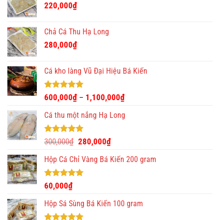
220,000
₫
350,000₫.
Chả Cá Thu Hạ Long
280,000
₫
Cá kho làng Vũ Đại Hiệu Bá Kiến
Được xếp
600,000
₫
1,100,000
₫
–
hạng
4.93
5 sao
Cá thu một nắng Hạ Long
Được xếp
Giá
Giá
300,000
₫
280,000
₫
hạng
5.00
gốc
hiện
5 sao
Hộp Cá Chỉ Vàng Bá Kiến 200 gram
là:
tại
300,000₫.
là:
280,000₫.
Được xếp
60,000
₫
hạng
5.00
5 sao
Hộp Sá Sùng Bá Kiến 100 gram