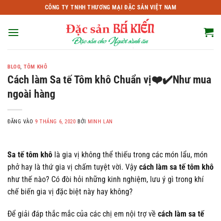
Bỏ
CÔNG TY TNHH THƯƠNG MẠI ĐẶC SẢN VIỆT NAM
qua
nội
dung
BLOG
,
TÔM KHÔ
Cách làm Sa tế Tôm khô Chuẩn vị❤️✔️Như mua
ngoài hàng
ĐĂNG VÀO
9 THÁNG 6, 2020
BỞI
MINH LAN
Sa tế tôm khô
là gia vị không thể thiếu trong các món lẩu, món
phở hay là thứ gia vị chấm tuyệt vời. Vậy
cách làm sa tế tôm khô
như thế nào? Có đòi hỏi những kinh nghiệm, lưu ý gì trong khí
chế biến gia vị đặc biệt này hay không?
Để giải đáp thắc mắc của các chị em nội trợ về
cách làm sa tế