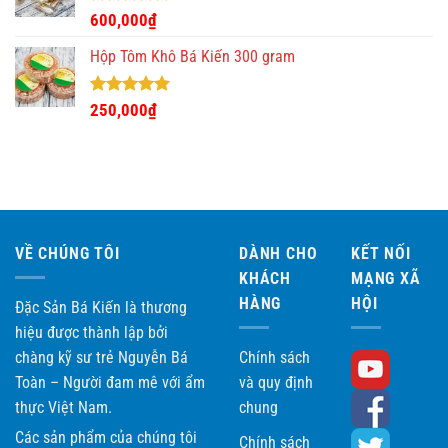
Được xếp
600,000
₫
hạng
5.00
5 sao
Hộp Tôm Khô Bá Kiến 300 gram
Được xếp
250,000
₫
hạng
5.00
5 sao
VỀ CHÚNG TÔI
DÀNH CHO
KẾT NỐI
KHÁCH
MẠNG XÃ
HÀNG
HỘI
Đặc Sản Bá Kiến là thương
hiệu được thành lập bởi
chàng kỹ sư trẻ Nguyễn Bá
Chính sách
Toàn – Người đam mê với ẩm
và quy định
thực Việt Nam.
chung
Các sản phẩm của chúng tôi
Chính sách