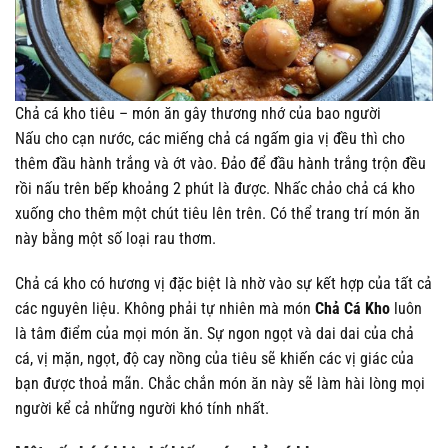
Chả cá kho tiêu – món ăn gây thương nhớ của bao người
Nấu cho cạn nước, các miếng chả cá ngấm gia vị đều thì cho
thêm đầu hành trắng và ớt vào. Đảo để đầu hành trắng trộn đều
rồi nấu trên bếp khoảng 2 phút là được. Nhấc chảo chả cá kho
xuống cho thêm một chút tiêu lên trên. Có thể trang trí món ăn
này bằng một số loại rau thơm.
Chả cá kho có hương vị đặc biệt là nhờ vào sự kết hợp của tất cả
các nguyên liệu. Không phải tự nhiên mà món
Chả Cá Kho
luôn
là tâm điểm của mọi món ăn. Sự ngon ngọt và dai dai của chả
cá, vị mặn, ngọt, độ cay nồng của tiêu sẽ khiến các vị giác của
bạn được thoả mãn. Chắc chắn món ăn này sẽ làm hài lòng mọi
người kể cả những người khó tính nhất.