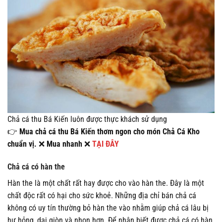
Chả cá thu Bá Kiến luôn được thực khách sử dụng
👉
Mua chả cá thu Bá Kiến thơm ngon cho món Chả Cá Kho
chuẩn vị.
❌
Mua nhanh
❌
TẠI ĐÂY
Chả cá có hàn the
Hàn the là một chất rất hay được cho vào hàn the. Đây là một
chất độc rất có hại cho sức khoẻ. Những địa chỉ bán chả cá
không có uy tín thường bỏ hàn the vào nhằm giúp chả cá lâu bị
hư hỏng, dai giòn và nhon hơn. Để nhận biết được chả cá có hàn