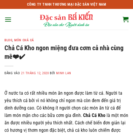
Bỏ
CÔNG TY TNHH THƯƠNG MẠI ĐẶC SẢN VIỆT NAM
qua
nội
dung
BLOG
,
MÓN CHẢ CÁ
Chả Cá Kho ngon miệng đưa cơm cả nhà cùng
mê❤️✔️
ĐĂNG VÀO
21 THÁNG 12, 2020
BỞI
MINH LAN
Ở nước ta có rất nhiều món ăn ngon được làm từ cá. Người ta
yêu thích cá bởi vì nó không chỉ ngon mà còn đem đến giá trị
dinh dưỡng cao. Có không ít người chọn các món ăn từ cá để
làm món mặn cho các bữa cơm gia đình.
Chả Cá Kho
là một món
ăn được nhiều người yêu thích nhất. Cách chế biến đơn giản lại
có hương vị thơm ngon đặc biệt, chả cá kho luôn chiếm được