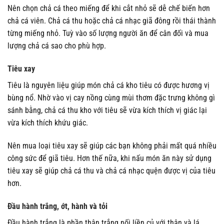
Nên chọn chả cá theo miếng để khi cắt nhỏ sẽ dễ chế biến hơn
chả cá viên. Chả cá thu hoặc chả cá nhạc giã đông rồi thái thành
từng miếng nhỏ. Tuỳ vào số lượng người ăn để cân đối và mua
lượng chả cá sao cho phù hợp.
Tiêu xay
Tiêu là nguyên liệu giúp món chả cá kho tiêu có được hương vị
bùng nổ. Nhờ vào vị cay nồng cùng mùi thơm đặc trưng không gì
sánh bằng, chả cá thu kho với tiêu sẽ vừa kích thích vị giác lại
vừa kích thích khứu giác.
Nên mua loại tiêu xay sẽ giúp các bạn không phải mất quá nhiều
công sức để giã tiêu. Hơn thế nữa, khi nấu món ăn này sử dụng
tiêu xay sẽ giúp chả cá thu và chả cá nhạc quện được vị của tiêu
hơn.
Đầu hành trắng, ớt, hành và tỏi
Đầu hành trắng là phần thân trắng nối liền củ với thân và lá