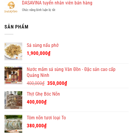
An
DASAVINA tuyển nhân viên bán hàng
cho
theo
Định
ninh
doanh
giờ
Online
ở
Chức năng bình luận bị tắt
Thủ
nghiệp
ở
đưa
DASAVINA
đô:
–
chung
tin
tuyển
Quà
độc
cư
nhân
SẢN PHẨM
Tết
đáo
giá
viên
Việt
tại
tốt
bán
–
Quà
hàng
địa
Tết
Sá sùng nấu phở
chỉ
Việt
quà
1,900,000
₫
tặng
Tết
ý
Nước mắm sá sùng Vân Đồn - Đặc sản cao cấp
nghĩa
Quảng Ninh
và
Giá
Giá
độc
400,000
₫
350,000
₫
đáo
gốc
hiện
Thịt Ghẹ Bóc Nõn
là:
tại
400,000₫.
là:
400,000
₫
350,000₫.
Tôm nõn tươi loại To
380,000
₫