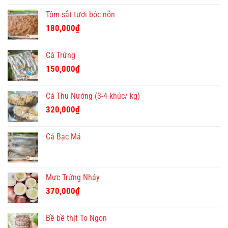
Tôm sắt tươi bóc nõn
180,000
₫
Cá Trứng
150,000
₫
Cá Thu Nướng (3-4 khúc/ kg)
320,000
₫
Cá Bạc Má
Mực Trứng Nháy
370,000
₫
Bề bề thịt To Ngon