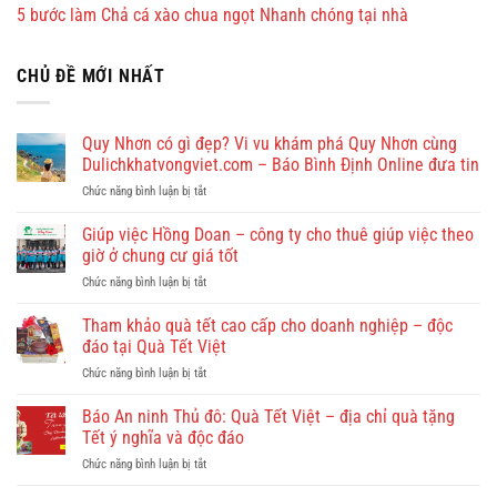
5 bước làm Chả cá xào chua ngọt Nhanh chóng tại nhà
CHỦ ĐỀ MỚI NHẤT
Quy Nhơn có gì đẹp? Vi vu khám phá Quy Nhơn cùng
Dulichkhatvongviet.com – Báo Bình Định Online đưa tin
ở
Chức năng bình luận bị tắt
Quy
Nhơn
Giúp việc Hồng Doan – công ty cho thuê giúp việc theo
có
giờ ở chung cư giá tốt
gì
ở
Chức năng bình luận bị tắt
đẹp?
Giúp
Vi
việc
Tham khảo quà tết cao cấp cho doanh nghiệp – độc
vu
Hồng
khám
đáo tại Quà Tết Việt
Doan
phá
ở
Chức năng bình luận bị tắt
–
Quy
Tham
công
Nhơn
khảo
Báo An ninh Thủ đô: Quà Tết Việt – địa chỉ quà tặng
ty
cùng
quà
cho
Tết ý nghĩa và độc đáo
Dulichkhatvongviet.com
tết
thuê
–
ở
Chức năng bình luận bị tắt
cao
giúp
Báo
Báo
cấp
việc
Bình