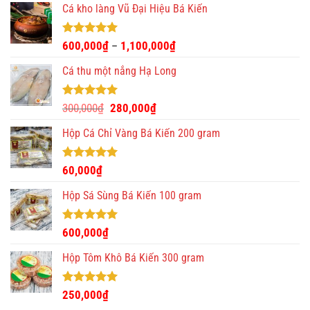
Cá kho làng Vũ Đại Hiệu Bá Kiến
Được xếp
600,000
₫
1,100,000
₫
–
hạng
4.93
5 sao
Cá thu một nắng Hạ Long
Được xếp
Giá
Giá
300,000
₫
280,000
₫
hạng
5.00
gốc
hiện
5 sao
Hộp Cá Chỉ Vàng Bá Kiến 200 gram
là:
tại
300,000₫.
là:
280,000₫.
Được xếp
60,000
₫
hạng
5.00
5 sao
Hộp Sá Sùng Bá Kiến 100 gram
Được xếp
600,000
₫
hạng
5.00
5 sao
Hộp Tôm Khô Bá Kiến 300 gram
Được xếp
250,000
₫
hạng
5.00