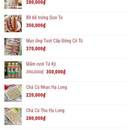
280,000
₫
Bề bề trứng Size To
350,000
₫
Mực ống Tươi Cấp Đông Cô Tô
370,000
₫
Mắm rươi Tứ Kỳ
Giá
Giá
390,000
₫
350,000
₫
gốc
hiện
là:
tại
Chả Cá Nhạc Hạ Long
390,000₫.
là:
220,000
₫
350,000₫.
Chả Cá Thu Hạ Long
280,000
₫