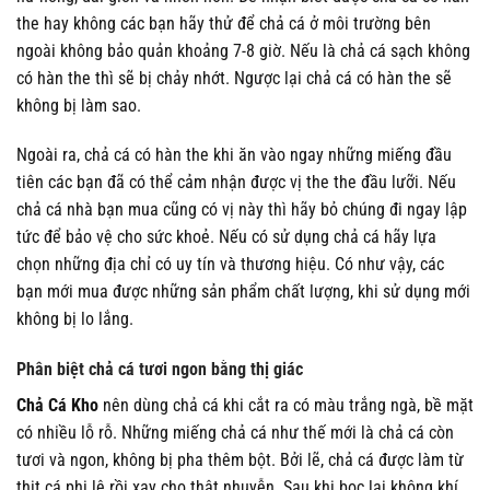
the hay không các bạn hãy thử để chả cá ở môi trường bên
ngoài không bảo quản khoảng 7-8 giờ. Nếu là chả cá sạch không
có hàn the thì sẽ bị chảy nhớt. Ngược lại chả cá có hàn the sẽ
không bị làm sao.
Ngoài ra, chả cá có hàn the khi ăn vào ngay những miếng đầu
tiên các bạn đã có thể cảm nhận được vị the the đầu lưỡi. Nếu
chả cá nhà bạn mua cũng có vị này thì hãy bỏ chúng đi ngay lập
tức để bảo vệ cho sức khoẻ. Nếu có sử dụng chả cá hãy lựa
chọn những địa chỉ có uy tín và thương hiệu. Có như vậy, các
bạn mới mua được những sản phẩm chất lượng, khi sử dụng mới
không bị lo lắng.
Phân biệt chả cá tươi ngon bằng thị giác
Chả Cá Kho
nên dùng chả cá khi cắt ra có màu trắng ngà, bề mặt
có nhiều lỗ rỗ. Những miếng chả cá như thế mới là chả cá còn
tươi và ngon, không bị pha thêm bột. Bởi lẽ, chả cá được làm từ
thịt cá phi lê rồi xay cho thật nhuyễn. Sau khi bọc lại không khí