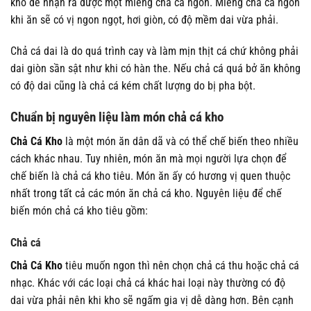
khó để nhận ra được một miếng chả cá ngon. Miếng chả cá ngon
khi ăn sẽ có vị ngon ngọt, hơi giòn, có độ mềm dai vừa phải.
Chả cá dai là do quá trình cay và làm mịn thịt cá chứ không phải
dai giòn sần sật như khi có hàn the. Nếu chả cá quá bở ăn không
có độ dai cũng là chả cá kém chất lượng do bị pha bột.
Chuẩn bị nguyên liệu làm món chả cá kho
Chả Cá Kho
là một món ăn dân dã và có thể chế biến theo nhiều
cách khác nhau. Tuy nhiên, món ăn mà mọi người lựa chọn để
chế biến là chả cá kho tiêu. Món ăn ấy có hương vị quen thuộc
nhất trong tất cả các món ăn chả cá kho. Nguyên liệu để chế
biến món chả cá kho tiêu gồm:
Chả cá
Chả Cá Kho
tiêu muốn ngon thì nên chọn chả cá thu hoặc chả cá
nhạc. Khác với các loại chả cá khác hai loại này thường có độ
dai vừa phải nên khi kho sẽ ngấm gia vị dễ dàng hơn. Bên cạnh