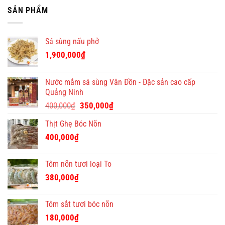
Quà
độc
cư
nhân
SẢN PHẨM
Tết
đáo
giá
viên
Việt
tại
tốt
bán
–
Quà
hàng
địa
Tết
Sá sùng nấu phở
chỉ
Việt
quà
1,900,000
₫
tặng
Tết
ý
Nước mắm sá sùng Vân Đồn - Đặc sản cao cấp
nghĩa
Quảng Ninh
và
Giá
Giá
độc
400,000
₫
350,000
₫
đáo
gốc
hiện
Thịt Ghẹ Bóc Nõn
là:
tại
400,000₫.
là:
400,000
₫
350,000₫.
Tôm nõn tươi loại To
380,000
₫
Tôm sắt tươi bóc nõn
180,000
₫