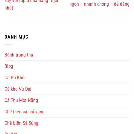
say với top 5 nhà hàng Ngon
ngon – nhanh chóng – dễ dàng
nhất
DANH MỤC
Bánh trung thu
Blog
Cá Bò Khô
Cá kho Vũ Đại
Cá Thu Một Nắng
Chế biến cá chỉ vàng
Chế biến Sá Sùng