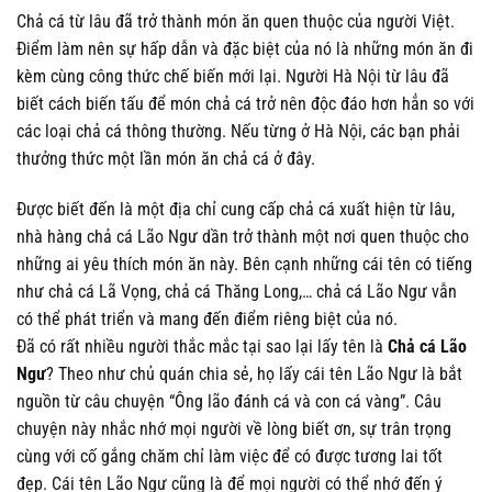
Chả cá từ lâu đã trở thành món ăn quen thuộc của người Việt.
Điểm làm nên sự hấp dẫn và đặc biệt của nó là những món ăn đi
kèm cùng công thức chế biến mới lại. Người Hà Nội từ lâu đã
biết cách biến tấu để món chả cá trở nên độc đáo hơn hẳn so với
các loại chả cá thông thường. Nếu từng ở Hà Nội, các bạn phải
thưởng thức một lần món ăn chả cá ở đây.
Được biết đến là một địa chỉ cung cấp chả cá xuất hiện từ lâu,
nhà hàng chả cá Lão Ngư dần trở thành một nơi quen thuộc cho
những ai yêu thích món ăn này. Bên cạnh những cái tên có tiếng
như chả cá Lã Vọng, chả cá Thăng Long,… chả cá Lão Ngư vẫn
có thể phát triển và mang đến điểm riêng biệt của nó.
Đã có rất nhiều người thắc mắc tại sao lại lấy tên là
Chả cá Lão
Ngư
? Theo như chủ quán chia sẻ, họ lấy cái tên Lão Ngư là bắt
nguồn từ câu chuyện “Ông lão đánh cá và con cá vàng”. Câu
chuyện này nhắc nhớ mọi người về lòng biết ơn, sự trân trọng
cùng với cố gắng chăm chỉ làm việc để có được tương lai tốt
đẹp. Cái tên Lão Ngư cũng là để mọi người có thể nhớ đến ý