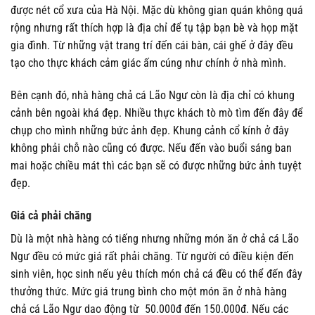
được nét cổ xưa của Hà Nội. Mặc dù không gian quán không quá
rộng nhưng rất thích hợp là địa chỉ để tụ tập bạn bè và họp mặt
gia đình. Từ những vật trang trí đến cái bàn, cái ghế ở đây đều
tạo cho thực khách cảm giác ấm cúng như chính ở nhà mình.
Bên cạnh đó, nhà hàng chả cá Lão Ngư còn là địa chỉ có khung
cảnh bên ngoài khá đẹp. Nhiều thực khách tò mò tìm đến đây để
chụp cho mình những bức ảnh đẹp. Khung cảnh cổ kính ở đây
không phải chỗ nào cũng có được. Nếu đến vào buổi sáng ban
mai hoặc chiều mát thì các bạn sẽ có được những bức ảnh tuyệt
đẹp.
Giá cả phải chăng
Dù là một nhà hàng có tiếng nhưng những món ăn ở chả cá Lão
Ngư đều có mức giá rất phải chăng. Từ người có điều kiện đến
sinh viên, học sinh nếu yêu thích món chả cá đều có thể đến đây
thưởng thức. Mức giá trung bình cho một món ăn ở nhà hàng
chả cá Lão Ngư dao động từ 50.000đ đến 150.000đ. Nếu các