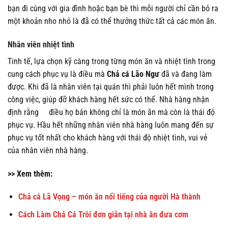
bạn đi cùng với gia đình hoặc bạn bè thì mỗi người chỉ cần bỏ ra
một khoản nho nhỏ là đã có thể thưởng thức tất cả các món ăn.
Nhân viên nhiệt tình
Tinh tế, lựa chọn kỹ càng trong từng món ăn và nhiệt tình trong
cung cách phục vụ là điều mà
Chả cá Lão Ngư
đã và đang làm
được. Khi đã là nhân viên tại quán thì phải luôn hết mình trong
công việc, giúp đỡ khách hàng hết sức có thể. Nhà hàng nhận
định rằng điều họ bán không chỉ là món ăn mà còn là thái độ
phục vụ. Hầu hết những nhân viên nhà hàng luôn mang đến sự
phục vụ tốt nhất cho khách hàng với thái độ nhiệt tình, vui vẻ
của nhân viên nhà hàng.
>> Xem thêm:
Chả cá Lã Vọng – món ăn nổi tiếng của người Hà thành
Cách Làm Chả Cá Trôi đơn giản tại nhà ăn đưa cơm