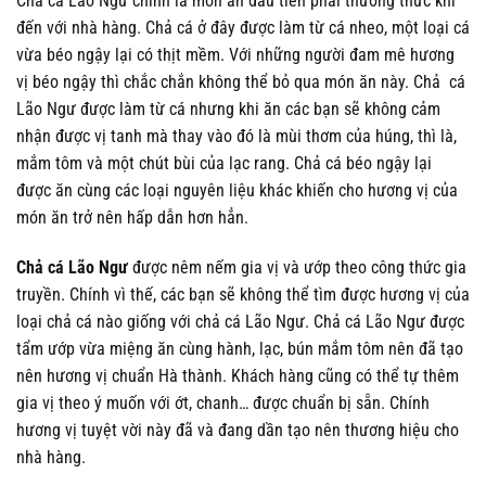
Chả cá Lão Ngư chính là món ăn đầu tiên phải thưởng thức khi
đến với nhà hàng. Chả cá ở đây được làm từ cá nheo, một loại cá
vừa béo ngậy lại có thịt mềm. Với những người đam mê hương
vị béo ngậy thì chắc chắn không thể bỏ qua món ăn này. Chả cá
Lão Ngư được làm từ cá nhưng khi ăn các bạn sẽ không cảm
nhận được vị tanh mà thay vào đó là mùi thơm của húng, thì là,
mắm tôm và một chút bùi của lạc rang. Chả cá béo ngậy lại
được ăn cùng các loại nguyên liệu khác khiến cho hương vị của
món ăn trở nên hấp dẫn hơn hẳn.
Chả cá Lão Ngư
được nêm nếm gia vị và ướp theo công thức gia
truyền. Chính vì thế, các bạn sẽ không thể tìm được hương vị của
loại chả cá nào giống với chả cá Lão Ngư. Chả cá Lão Ngư được
tẩm ướp vừa miệng ăn cùng hành, lạc, bún mắm tôm nên đã tạo
nên hương vị chuẩn Hà thành. Khách hàng cũng có thể tự thêm
gia vị theo ý muốn với ớt, chanh… được chuẩn bị sẵn. Chính
hương vị tuyệt vời này đã và đang dần tạo nên thương hiệu cho
nhà hàng.