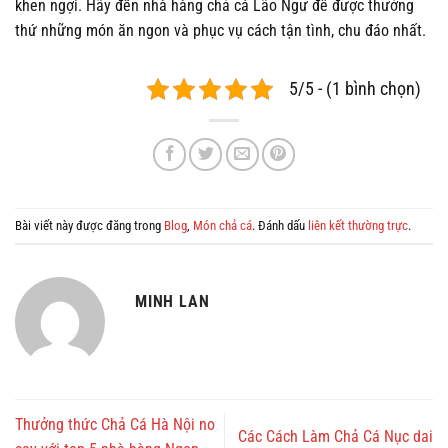
khen ngợi. Hãy đến nhà hàng chả cá Lão Ngư để được thưởng
thứ những món ăn ngon và phục vụ cách tận tình, chu đáo nhất.
5/5 - (1 bình chọn)
Bài viết này được đăng trong
Blog
,
Món chả cá
. Đánh dấu
liên kết thường trực
.
MINH LAN
Thưởng thức Chả Cá Hà Nội no
Các Cách Làm Chả Cá Nục dai