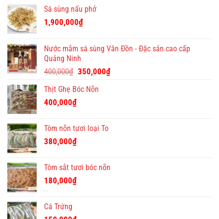
hàng
địa
Tết
Sá sùng nấu phở
chỉ
Việt
quà
1,900,000
₫
tặng
Tết
ý
Nước mắm sá sùng Vân Đồn - Đặc sản cao cấp
nghĩa
Quảng Ninh
và
Giá
Giá
độc
400,000
₫
350,000
₫
đáo
gốc
hiện
Thịt Ghẹ Bóc Nõn
là:
tại
400,000₫.
là:
400,000
₫
350,000₫.
Tôm nõn tươi loại To
380,000
₫
Tôm sắt tươi bóc nõn
180,000
₫
Cá Trứng