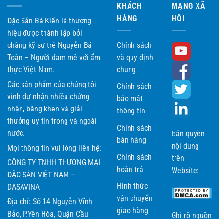
KHÁCH
MẠNG XÃ
HÀNG
HỘI
Đặc Sản Bá Kiến là thương
hiệu được thành lập bởi
chàng kỹ sư trẻ Nguyễn Bá
Chính sách
Toàn – Người đam mê với ẩm
và quy định
thực Việt Nam.
chung
Các sản phẩm của chúng tôi
Chính sách
vinh dự nhận nhiều chứng
bảo mật
nhận, bằng khen và giải
thông tin
thưởng uy tín trong và ngoài
Chính sách
nước.
Bản quyền
bán hàng
nội dung
Mọi thông tin vui lòng liên hệ:
Chính sách
trên
CÔNG TY TNHH THƯƠNG MẠI
hoàn trả
Website:
ĐẶC SẢN VIỆT NAM –
Hình thức
DASAVINA
vận chuyển
Địa chỉ: Số 14 Nguyễn Vĩnh
giao hàng
Bảo, P.Yên Hòa, Quận Cầu
Ghi rõ nguồn