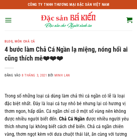
Bỏ
CÔNG TY TNHH THƯƠNG MẠI ĐẶC SẢN VIỆT NAM
qua
nội
dung
BLOG
,
MÓN CHẢ CÁ
4 bước làm Chả Cá Ngần lạ miệng, nóng hổi ai
cũng thích mê❤️❤️❤️
ĐĂNG VÀO
8 THÁNG 3, 2021
BỞI
MINH LAN
Trong số những loại cá dùng làm chả thì cá ngần có lẽ là loại
đặc biệt nhất. Đây là loại cá tuy nhỏ bé nhưng lại có hương vị
thơm ngon, hấp dẫn. Cá ngần chỉ có ở một số vùng nên không
được nhiều người biết đến.
Chả Cá Ngần
được nhiều người yêu
thích nhưng lại không biết cách chế biến. Chả cá ngần chiên
vàng, thơm ngọt kèm với dưa chuột thái lát, ăn cùng với tương