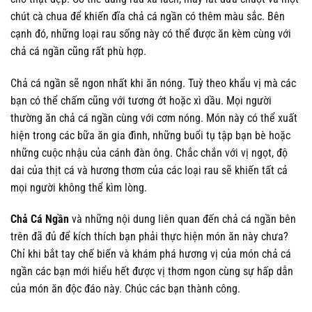
chút cà chua để khiến đĩa chả cá ngần có thêm màu sắc. Bên
cạnh đó, những loại rau sống này có thể được ăn kèm cùng với
chả cá ngần cũng rất phù hợp.
Chả cá ngần sẽ ngon nhất khi ăn nóng. Tuỳ theo khẩu vị mà các
bạn có thể chấm cũng với tương ớt hoặc xì dầu. Mọi người
thường ăn chả cá ngần cùng với cơm nóng. Món này có thể xuất
hiện trong các bữa ăn gia đình, những buổi tụ tập bạn bè hoặc
những cuộc nhậu của cánh đàn ông. Chắc chắn với vị ngọt, độ
dai của thịt cá và hương thơm của các loại rau sẽ khiến tất cả
mọi người không thể kìm lòng.
Chả Cá Ngần
và những nội dung liên quan đến chả cá ngần bên
trên đã đủ để kích thích bạn phải thực hiện món ăn này chưa?
Chỉ khi bắt tay chế biến và khám phá hương vị của món chả cá
ngần các bạn mới hiểu hết được vị thơm ngon cùng sự hấp dẫn
của món ăn độc đáo này. Chúc các bạn thành công.