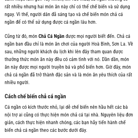
rất nhiều nhưng hai món ăn này chỉ có thể chế biến và sử dụng
ngay. Vì thế, người dân đã sáng tạo và chế biến món chả cá
ngần để có thể sử dụng được cá ngần lâu hơn.
Cũng từ đó, món
Chả Cá Ngần
được mọi người biết đến. Chả cá
ngần ban đầu chỉ là món ăn chơi của người Hoà Bình, Sơn La. Về
sau, những người khách du lịch khi lên đây tham quan được
thưởng thức món ăn này đều có cảm tình với nó. Dần dần, món
ăn này được mọi người truyền bá và phổ biến hơn. Giờ đây, món
chả cá ngần đã trở thành đặc sản và là món ăn yêu thích của rất
nhiều người.
Cách chế biến chả cá ngần
Cá ngần có kích thước nhỏ, lại dễ chế biến nên hầu hết các bà
nội trợ ai cũng có thực hiện món chả cá tại nhà. Nguyên liệu đơn
giản, cách thực hiện nhanh chóng, các bạn hãy tiến hành chế
biến chả cá ngần theo các bước dưới đây.