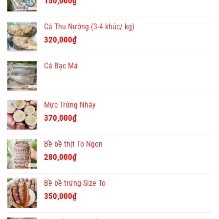
150,000
₫
Cá Thu Nướng (3-4 khúc/ kg)
320,000
₫
Cá Bạc Má
Mực Trứng Nháy
370,000
₫
Bề bề thịt To Ngon
280,000
₫
Bề bề trứng Size To
350,000
₫