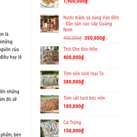
1,900,000
₫
Tết
ý
nghĩa
Nước mắm sá sùng Vân Đồn
và
- Đặc sản cao cấp Quảng
độc
Ninh
đáo
òn là
Giá
Giá
400,000
₫
350,000
₫
a những
gốc
hiện
Thịt Ghẹ Bóc Nõn
 nguồn của
là:
tại
400,000₫.
là:
điều hay lẽ
400,000
₫
350,000₫.
Tôm nõn tươi loại To
380,000
₫
 đến những
Tôm sắt tươi bóc nõn
cảm đó sẽ
180,000
₫
Cá Trứng
150,000
₫
n phẩm, bên