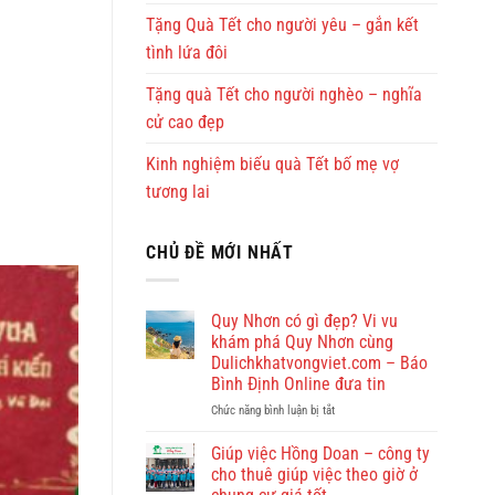
Tặng Quà Tết cho người yêu – gắn kết
tình lứa đôi
Tặng quà Tết cho người nghèo – nghĩa
cử cao đẹp
Kinh nghiệm biếu quà Tết bố mẹ vợ
tương lai
CHỦ ĐỀ MỚI NHẤT
Quy Nhơn có gì đẹp? Vi vu
khám phá Quy Nhơn cùng
Dulichkhatvongviet.com – Báo
Bình Định Online đưa tin
ở
Chức năng bình luận bị tắt
Quy
Nhơn
Giúp việc Hồng Doan – công ty
có
cho thuê giúp việc theo giờ ở
gì