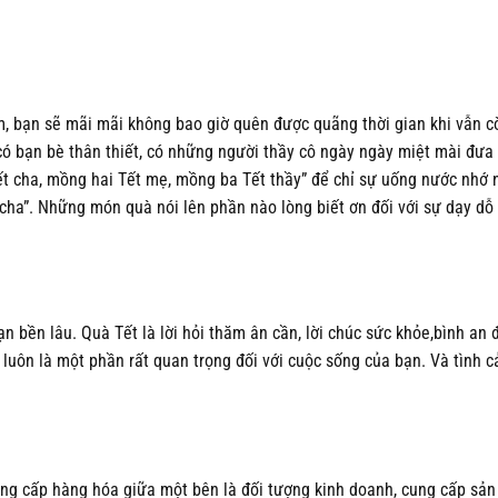
biến
thể.
Các
tùy
chọn
m, bạn sẽ mãi mãi không bao giờ quên được quãng thời gian khi vẫn c
có
có bạn bè thân thiết, có những người thầy cô ngày ngày miệt mài đư
thể
ết cha, mồng hai Tết mẹ, mồng ba Tết thầy” để chỉ sự uống nước nhớ
được
 cha”. Những món quà nói lên phần nào lòng biết ơn đối với sự dạy dỗ 
chọn
trên
trang
sản
phẩm
n bền lâu. Quà Tết là lời hỏi thăm ân cần, lời chúc sức khỏe,bình an
 luôn là một phần rất quan trọng đối với cuộc sống của bạn. Và tình 
ung cấp hàng hóa giữa một bên là đối tượng kinh doanh, cung cấp sả