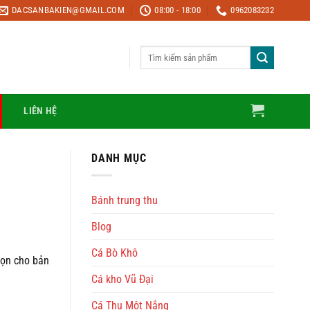
DACSANBAKIEN@GMAIL.COM
08:00 - 18:00
0962083232
Tìm
kiếm:
LIÊN HỆ
DANH MỤC
Bánh trung thu
Blog
Cá Bò Khô
họn cho bản
Cá kho Vũ Đại
Cá Thu Một Nắng