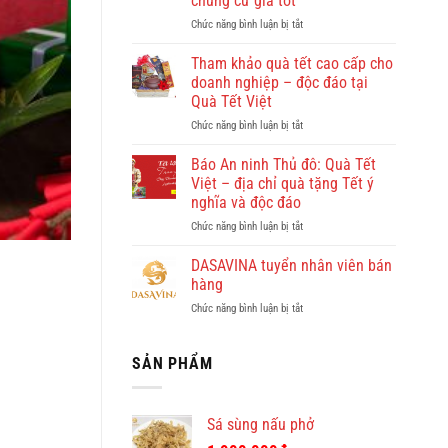
chung cư giá tốt
đẹp?
ở
Chức năng bình luận bị tắt
Vi
Giúp
vu
việc
khám
Tham khảo quà tết cao cấp cho
Hồng
phá
doanh nghiệp – độc đáo tại
Doan
Quy
Quà Tết Việt
–
Nhơn
ở
Chức năng bình luận bị tắt
công
cùng
Tham
ty
Dulichkhatvongviet.com
khảo
cho
–
Báo An ninh Thủ đô: Quà Tết
quà
thuê
Báo
Việt – địa chỉ quà tặng Tết ý
tết
giúp
Bình
nghĩa và độc đáo
cao
việc
Định
ở
Chức năng bình luận bị tắt
cấp
theo
Online
Báo
cho
giờ
đưa
An
doanh
ở
DASAVINA tuyển nhân viên bán
tin
ninh
nghiệp
chung
hàng
Thủ
–
cư
ở
Chức năng bình luận bị tắt
đô:
độc
giá
DASAVINA
Quà
đáo
tốt
tuyển
Tết
tại
nhân
SẢN PHẨM
Việt
Quà
viên
–
Tết
bán
địa
Việt
hàng
chỉ
Sá sùng nấu phở
quà
tặng