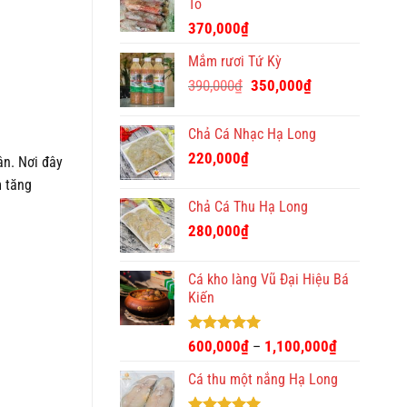
Tô
370,000
₫
Mắm rươi Tứ Kỳ
Giá
Giá
390,000
₫
350,000
₫
gốc
hiện
là:
tại
Chả Cá Nhạc Hạ Long
390,000₫.
là:
220,000
₫
350,000₫.
ân. Nơi đây
m tăng
Chả Cá Thu Hạ Long
280,000
₫
Cá kho làng Vũ Đại Hiệu Bá
Kiến
Được xếp
600,000
₫
1,100,000
₫
–
hạng
4.93
5 sao
Cá thu một nắng Hạ Long