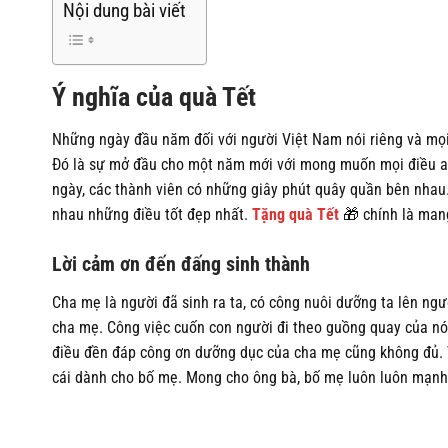
Nội dung bài viết
Ý nghĩa của quà Tết
Những ngày đầu năm đối với người Việt Nam nói riêng và mọi 
Đó là sự mở đầu cho một năm mới với mong muốn mọi điều an
ngày, các thành viên có những giây phút quây quần bên nhau
nhau những điều tốt đẹp nhất.
Tặng quà Tết
🎁 chính là mang
Lời cảm ơn đến đấng sinh thành
Cha mẹ là người đã sinh ra ta, có công nuôi dưỡng ta lên ngư
cha mẹ. Công việc cuốn con người đi theo guồng quay của nó 
điều đền đáp công ơn dưỡng dục của cha mẹ cũng không đủ.
cái dành cho bố mẹ. Mong cho ông bà, bố mẹ luôn luôn mạnh 