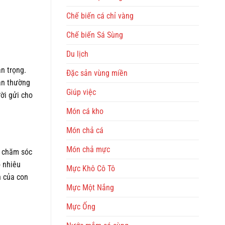
Chế biến cá chỉ vàng
Chế biến Sá Sùng
Du lịch
n trọng.
Đặc sản vùng miền
an thường
Giúp việc
ời gửi cho
Món cá kho
Món chả cá
Món chả mực
ể chăm sóc
o nhiêu
Mực Khô Cô Tô
n của con
Mực Một Nắng
Mực Ống