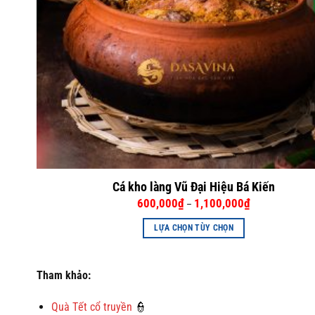
Cá kho làng Vũ Đại Hiệu Bá Kiến
600,000
₫
1,100,000
₫
–
LỰA CHỌN TÙY CHỌN
Sản
phẩm
Tham khảo:
này
có
Quà Tết cổ truyền
👮
nhiều