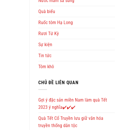
Nước mắm sá sùng
Quà biếu
Ruốc tôm Hạ Long
Rươi Tứ Kỳ
Sự kiện
Tin tức
Tôm khô
CHỦ ĐỀ LIÊN QUAN
Gợi ý đặc sản miền Nam làm quà Tết
2023 ý nghĩa✔️✔️✔️
Quà Tết Cổ Truyền lưu giữ văn hóa
truyền thống dân tộc