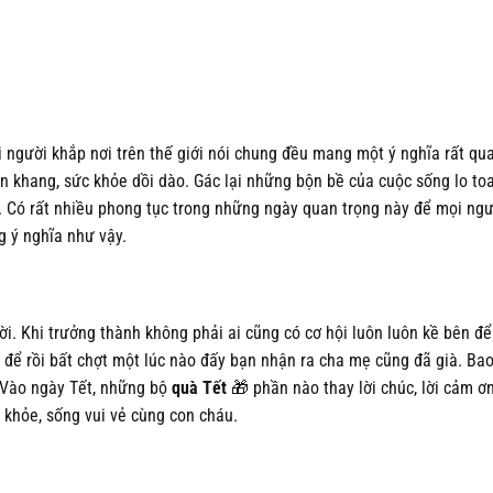
người khắp nơi trên thế giới nói chung đều mang một ý nghĩa rất qua
 khang, sức khỏe dồi dào. Gác lại những bộn bề của cuộc sống lo to
. Có rất nhiều phong tục trong những ngày quan trọng này để mọi ngư
 ý nghĩa như vậy.
ời. Khi trưởng thành không phải ai cũng có cơ hội luôn luôn kề bên đ
để rồi bất chợt một lúc nào đấy bạn nhận ra cha mẹ cũng đã già. Ba
 Vào ngày Tết, những bộ
quà Tết
🎁 phần nào thay lời chúc, lời cảm ơ
khỏe, sống vui vẻ cùng con cháu.