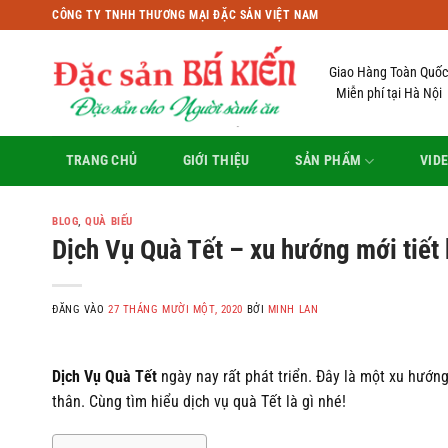
Bỏ
CÔNG TY TNHH THƯƠNG MẠI ĐẶC SẢN VIỆT NAM
qua
nội
Giao Hàng Toàn Quốc
dung
Miễn phí tại Hà Nội
TRANG CHỦ
GIỚI THIỆU
SẢN PHẨM
VID
BLOG
,
QUÀ BIẾU
Dịch Vụ Quà Tết – xu hướng mới tiết
ĐĂNG VÀO
27 THÁNG MƯỜI MỘT, 2020
BỞI
MINH LAN
Dịch Vụ Quà Tết
ngày nay rất phát triển. Đây là một xu hướng
thân. Cùng tìm hiểu dịch vụ quà Tết là gì nhé!