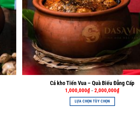
Cá kho Tiến Vua – Quà Biếu Đẳng Cấp
1,000,000
₫
2,000,000
₫
–
LỰA CHỌN TÙY CHỌN
Sản
phẩm
này
có
nhiều