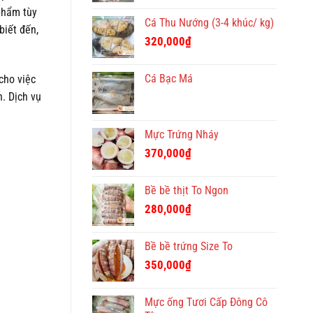
phẩm tùy
Cá Thu Nướng (3-4 khúc/ kg)
biết đến,
320,000
₫
Cá Bạc Má
cho việc
n. Dịch vụ
Mực Trứng Nháy
370,000
₫
Bề bề thịt To Ngon
280,000
₫
Bề bề trứng Size To
350,000
₫
Mực ống Tươi Cấp Đông Cô