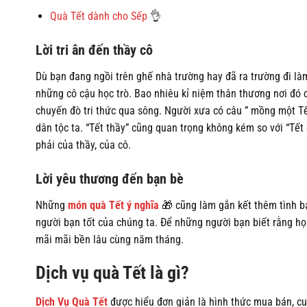
biến
Quà Tết dành cho Sếp
👌
thể.
Các
Lời tri ân đến thầy cô
tùy
chọn
Dù bạn đang ngồi trên ghế nhà trường hay đã ra trường đi là
có
những cô cậu học trò. Bao nhiêu kỉ niệm thân thương nơi đó 
thể
chuyến đò tri thức qua sông. Người xưa có câu ” mồng một T
được
dân tộc ta. “Tết thầy” cũng quan trọng không kém so với “Tết
chọn
phải của thầy, của cô.
trên
trang
Lời yêu thương đến bạn bè
sản
phẩm
Những
món quà Tết ý nghĩa
🎁 cũng làm gắn kết thêm tình bạ
người bạn tốt của chúng ta. Để những người bạn biết rằng họ
mãi mãi bền lâu cùng năm tháng.
Dịch vụ quà Tết là gì?
Dịch Vụ Quà Tết
được hiểu đơn giản là hình thức mua bán, c