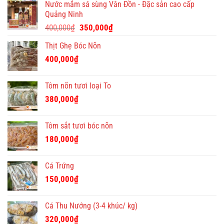
ý
Nước mắm sá sùng Vân Đồn - Đặc sản cao cấp
nghĩa
Quảng Ninh
và
Giá
Giá
độc
400,000
₫
350,000
₫
đáo
gốc
hiện
Thịt Ghẹ Bóc Nõn
là:
tại
400,000₫.
là:
400,000
₫
350,000₫.
Tôm nõn tươi loại To
380,000
₫
Tôm sắt tươi bóc nõn
180,000
₫
Cá Trứng
150,000
₫
Cá Thu Nướng (3-4 khúc/ kg)
320,000
₫