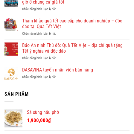
giờ ở chung cư giá tốt
gì
ở
Chức năng bình luận bị tắt
đẹp?
Giúp
Vi
việc
Tham khảo quà tết cao cấp cho doanh nghiệp – độc
vu
Hồng
khám
đáo tại Quà Tết Việt
Doan
phá
ở
Chức năng bình luận bị tắt
–
Quy
Tham
công
Nhơn
khảo
Báo An ninh Thủ đô: Quà Tết Việt – địa chỉ quà tặng
ty
cùng
quà
cho
Tết ý nghĩa và độc đáo
Dulichkhatvongviet.com
tết
thuê
–
ở
Chức năng bình luận bị tắt
cao
giúp
Báo
Báo
cấp
việc
Bình
An
DASAVINA tuyển nhân viên bán hàng
cho
theo
Định
ninh
doanh
giờ
Online
ở
Chức năng bình luận bị tắt
Thủ
nghiệp
ở
đưa
DASAVINA
đô:
–
chung
tin
tuyển
Quà
độc
cư
nhân
SẢN PHẨM
Tết
đáo
giá
viên
Việt
tại
tốt
bán
–
Quà
hàng
địa
Tết
Sá sùng nấu phở
chỉ
Việt
quà
1,900,000
₫
tặng
Tết