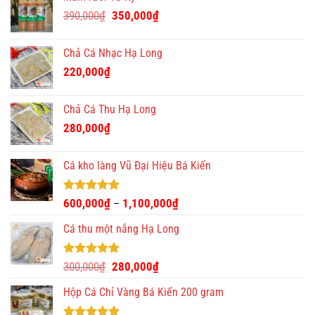
Giá
Giá
390,000
₫
350,000
₫
gốc
hiện
là:
tại
Chả Cá Nhạc Hạ Long
390,000₫.
là:
220,000
₫
350,000₫.
Chả Cá Thu Hạ Long
280,000
₫
Cá kho làng Vũ Đại Hiệu Bá Kiến
Được xếp
600,000
₫
1,100,000
₫
–
hạng
4.93
5 sao
Cá thu một nắng Hạ Long
Được xếp
Giá
Giá
300,000
₫
280,000
₫
hạng
5.00
gốc
hiện
5 sao
Hộp Cá Chỉ Vàng Bá Kiến 200 gram
là:
tại
300,000₫.
là: