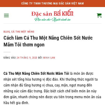
Bỏ
CÔNG TY TNHH THƯƠNG MẠI ĐẶC SẢN VIỆT NAM
qua
nội
dung
BLOG
,
CÁ THU MỘT NẮNG
Cách làm Cá Thu Một Nắng Chiên Sốt Nước
Mắm Tỏi thơm ngon
ĐĂNG VÀO
24 THÁNG 9, 2020
BỞI
MINH LAN
Cá Thu Một Nắng Chiên Sốt Nước Mắm Tỏi
là món ăn được
nhận xét tổng hòa hương vị độc đáo. Khi thưởng thức người ta
cảm nhận đủ tầng hương vị chua, cay, mặn, ngọt mang đến
những xúc cảm đặc trưng. Đặc biệt cách chế biến món ăn này
đơn giản, nhanh chóng nên được ưu tiên trong menu món ăn của
hầu hết gia đình.