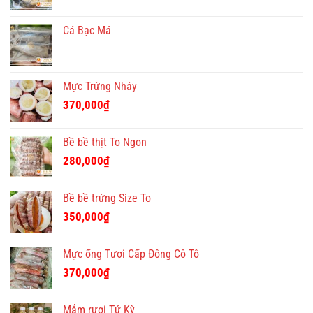
Cá Bạc Má
Mực Trứng Nháy
370,000
₫
Bề bề thịt To Ngon
280,000
₫
Bề bề trứng Size To
350,000
₫
Mực ống Tươi Cấp Đông Cô Tô
370,000
₫
Mắm rươi Tứ Kỳ