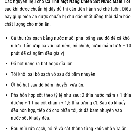
Các nguyên liệu cho
Cá Thu Một Nắng Chiên Sốt Nước Mắm Tỏi
sau khi được chuẩn bị đầy đủ thì cần tiến hành sơ chế luôn. Điều
này giúp món ăn được chuẩn bị chu đáo nhất đồng thời đảm bảo
chất lượng cho món ăn.
Cá thu rửa sạch bằng nước muối pha loãng sau đó để cá khô
nước. Tẩm ướp cá với hạt nêm, mì chính, nước mắm từ 5 – 10
phút để cá ngấm đều gia vị
Đổ bột năng ra bát hoặc đĩa lớn
Tỏi khô loại bỏ sạch vỏ sau đó băm nhuyễn
Ớt bỏ hạt sau đó băm nhuyễn vừa ăn.
Pha hỗn hợp sốt theo tỷ lệ như sau: 2 thìa nước mắm + 1 thìa
đường + 1 thìa cốt chanh + 1,5 thìa tương ớt. Sau đó khuấy
đều hỗn hợp, tiếp đó cho phần tỏi, ớt đã băm nhuyễn vào
nước sốt khuấy đều.
Rau mùi rửa sạch, bỏ rễ và cắt thành từng khúc nhỏ vừa ăn.