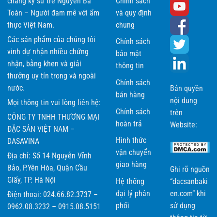
chàng kỹ sư trẻ Nguyễn Bá
Chính sách
Toàn – Người đam mê với ẩm
và quy định
thực Việt Nam.
chung
Các sản phẩm của chúng tôi
Chính sách
vinh dự nhận nhiều chứng
bảo mật
nhận, bằng khen và giải
thông tin
thưởng uy tín trong và ngoài
Chính sách
nước.
Bản quyền
bán hàng
nội dung
Mọi thông tin vui lòng liên hệ:
Chính sách
trên
CÔNG TY TNHH THƯƠNG MẠI
hoàn trả
Website:
ĐẶC SẢN VIỆT NAM –
Hình thức
DASAVINA
vận chuyển
Địa chỉ: Số 14 Nguyễn Vĩnh
giao hàng
Bảo, P.Yên Hòa, Quận Cầu
Ghi rõ nguồn
Giấy, TP. Hà Nội
Hệ thống
“dacsanbaki
đại lý phân
en.com” khi
Điện thoại: 024.66.82.3737 –
phối
sử dụng
0962.08.3232 – 0915.08.5151