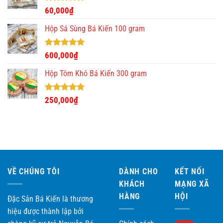
280,000₫.
Được xếp
60,000
₫
hạng
5.00
5 sao
Hộp Sá Sùng Bá Kiến 100 gram
Được xếp
600,000
₫
hạng
5.00
5 sao
Hộp Tôm Khô Bá Kiến 300 gram
Được xếp
250,000
₫
hạng
5.00
5 sao
VỀ CHÚNG TÔI
DÀNH CHO
KẾT NỐI
KHÁCH
MẠNG XÃ
HÀNG
HỘI
Đặc Sản Bá Kiến là thương
hiệu được thành lập bởi