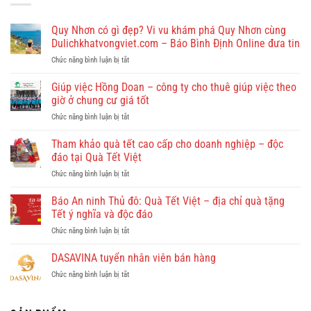
Quy Nhơn có gì đẹp? Vi vu khám phá Quy Nhơn cùng
Dulichkhatvongviet.com – Báo Bình Định Online đưa tin
ở
Chức năng bình luận bị tắt
Quy
Nhơn
Giúp việc Hồng Doan – công ty cho thuê giúp việc theo
có
giờ ở chung cư giá tốt
gì
ở
Chức năng bình luận bị tắt
đẹp?
Giúp
Vi
việc
Tham khảo quà tết cao cấp cho doanh nghiệp – độc
vu
Hồng
khám
đáo tại Quà Tết Việt
Doan
phá
ở
Chức năng bình luận bị tắt
–
Quy
Tham
công
Nhơn
khảo
Báo An ninh Thủ đô: Quà Tết Việt – địa chỉ quà tặng
ty
cùng
quà
cho
Tết ý nghĩa và độc đáo
Dulichkhatvongviet.com
tết
thuê
–
ở
Chức năng bình luận bị tắt
cao
giúp
Báo
Báo
cấp
việc
Bình
An
DASAVINA tuyển nhân viên bán hàng
cho
theo
Định
ninh
doanh
giờ
Online
ở
Chức năng bình luận bị tắt
Thủ
nghiệp
ở
đưa
DASAVINA
đô:
–
chung
tin
tuyển
Quà
độc
cư
nhân