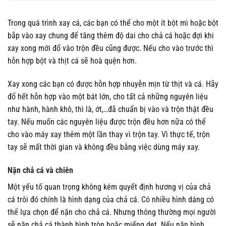
Trong quá trình xay cá, các bạn có thể cho một ít bột mì hoặc bột
bắp vào xay chung để tăng thêm độ dai cho chả cá hoặc đợi khi
xay xong mới đổ vào trộn đều cũng được. Nếu cho vào trước thì
hỗn hợp bột và thịt cá sẽ hoà quện hơn.
Xay xong các bạn có được hỗn hợp nhuyễn mịn từ thịt và cá. Hãy
đổ hết hỗn hợp vào một bát lớn, cho tất cả những nguyên liệu
như hành, hành khô, thì là, ớt,…đã chuẩn bị vào và trộn thật đều
tay. Nếu muốn các nguyên liệu được trộn đều hơn nữa có thể
cho vào máy xay thêm một lần thay vì trộn tay. Vì thực tế, trộn
tay sẽ mất thời gian và không đều bằng việc dùng máy xay.
Nặn chả cá và chiên
Một yếu tố quan trọng không kém quyết định hương vị của chả
cá trôi đó chính là hình dạng của chả cá. Có nhiều hình dáng có
thể lựa chọn để nặn cho chả cá. Nhưng thông thường mọi người
sẽ nặn chả cá thành hình tròn hoặc miếng dẹt. Nếu nặn hình