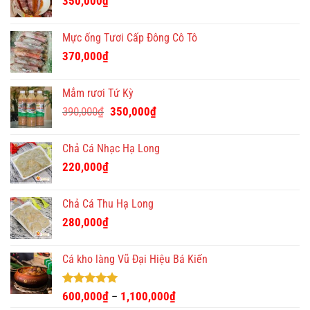
350,000
₫
Mực ống Tươi Cấp Đông Cô Tô
370,000
₫
Mắm rươi Tứ Kỳ
Giá
Giá
390,000
₫
350,000
₫
gốc
hiện
là:
tại
Chả Cá Nhạc Hạ Long
390,000₫.
là:
220,000
₫
350,000₫.
Chả Cá Thu Hạ Long
280,000
₫
Cá kho làng Vũ Đại Hiệu Bá Kiến
Được xếp
600,000
₫
1,100,000
₫
–
hạng
4.93