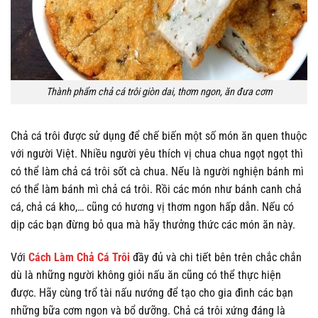
Thành phẩm chả cá trôi giòn dai, thơm ngon, ăn đưa cơm
Chả cá trôi được sử dụng để chế biến một số món ăn quen thuộc
với người Việt. Nhiều người yêu thích vị chua chua ngọt ngọt thì
có thể làm chả cá trôi sốt cà chua. Nếu là người nghiện bánh mì
có thể làm bánh mì chả cá trôi. Rồi các món như bánh canh chả
cá, chả cá kho,… cũng có hương vị thơm ngon hấp dẫn. Nếu có
dịp các bạn đừng bỏ qua mà hãy thưởng thức các món ăn này.
Với
Cách Làm Chả Cá Trôi
đầy đủ và chi tiết bên trên chắc chắn
dù là những người không giỏi nấu ăn cũng có thể thực hiện
được. Hãy cùng trổ tài nấu nướng để tạo cho gia đình các bạn
những bữa cơm ngon và bổ dưỡng. Chả cá trôi xứng đáng là