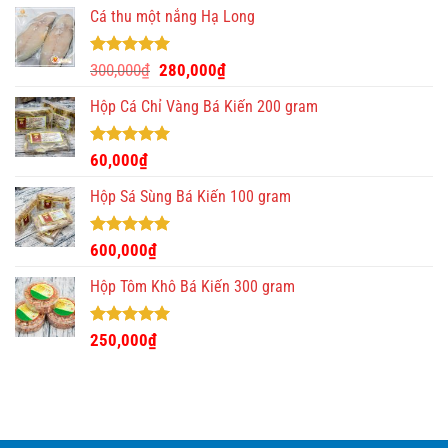
5 sao
Cá thu một nắng Hạ Long
Được xếp
Giá
Giá
300,000
₫
280,000
₫
hạng
5.00
gốc
hiện
5 sao
Hộp Cá Chỉ Vàng Bá Kiến 200 gram
là:
tại
300,000₫.
là:
280,000₫.
Được xếp
60,000
₫
hạng
5.00
5 sao
Hộp Sá Sùng Bá Kiến 100 gram
Được xếp
600,000
₫
hạng
5.00
5 sao
Hộp Tôm Khô Bá Kiến 300 gram
Được xếp
250,000
₫
hạng
5.00
5 sao