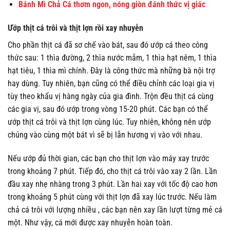
Bánh Mì Chả Cá thơm ngon, nóng giòn đánh thức vị giác
Ướp thịt cá trôi và thịt lợn rồi xay nhuyễn
Cho phần thịt cá đã sơ chế vào bát, sau đó ướp cá theo công
thức sau: 1 thìa đường, 2 thìa nước mắm, 1 thìa hạt nêm, 1 thìa
hạt tiêu, 1 thìa mì chính. Đây là công thức mà những bà nội trợ
hay dùng. Tuy nhiên, bạn cũng có thể điều chỉnh các loại gia vị
tùy theo khẩu vị hàng ngày của gia đình. Trộn đều thịt cá cùng
các gia vị, sau đó ướp trong vòng 15-20 phút. Các bạn có thể
ướp thịt cá trôi và thịt lợn cùng lúc. Tuy nhiên, không nên ướp
chúng vào cùng một bát vì sẽ bị lẫn hương vị vào với nhau.
Nếu ướp đủ thời gian, các bạn cho thịt lợn vào máy xay trước
trong khoảng 7 phút. Tiếp đó, cho thịt cá trôi vào xay 2 lần. Lần
đầu xay nhẹ nhàng trong 3 phút. Lần hai xay với tốc độ cao hơn
trong khoảng 5 phút cùng với thịt lợn đã xay lúc trước. Nếu làm
chả cá trôi với lượng nhiều , các bạn nên xay lần lượt từng mẻ cá
một. Như vậy, cá mới được xay nhuyễn hoàn toàn.