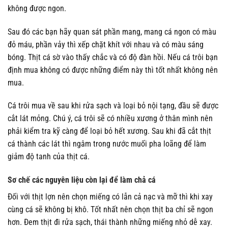
không được ngon.
Sau đó các bạn hãy quan sát phần mang, mang cá ngon có màu
đỏ máu, phần vảy thì xếp chặt khít với nhau và có màu sáng
bóng. Thịt cá sờ vào thấy chắc và có độ đàn hồi. Nếu cá trôi bạn
định mua không có được những điểm này thì tốt nhất không nên
mua.
Cá trôi mua về sau khi rửa sạch và loại bỏ nội tạng, đầu sẽ được
cắt lát mỏng. Chú ý, cá trôi sẽ có nhiều xương ở thân mình nên
phải kiểm tra kỹ càng để loại bỏ hết xương. Sau khi đã cắt thịt
cá thành các lát thì ngâm trong nước muối pha loãng để làm
giảm độ tanh của thịt cá.
Sơ chế các nguyên liệu còn lại để làm chả cá
Đối với thịt lợn nên chọn miếng có lẫn cả nạc và mỡ thì khi xay
cùng cá sẽ không bị khô. Tốt nhất nên chọn thịt ba chỉ sẽ ngon
hơn. Đem thịt đi rửa sạch, thái thành những miếng nhỏ dễ xay.