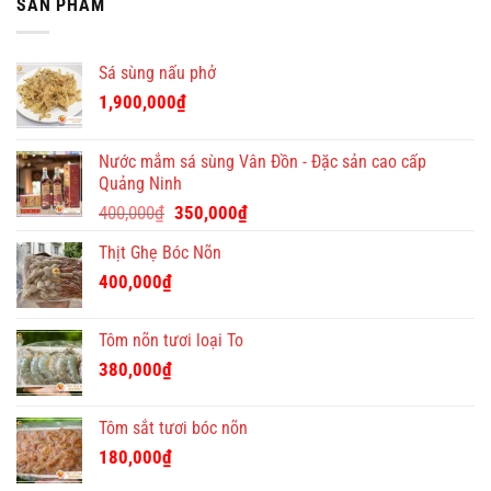
SẢN PHẨM
Tết
đáo
giá
viên
Việt
tại
tốt
bán
–
Quà
hàng
địa
Tết
Sá sùng nấu phở
chỉ
Việt
quà
1,900,000
₫
tặng
Tết
ý
Nước mắm sá sùng Vân Đồn - Đặc sản cao cấp
nghĩa
Quảng Ninh
và
Giá
Giá
độc
400,000
₫
350,000
₫
đáo
gốc
hiện
Thịt Ghẹ Bóc Nõn
là:
tại
400,000₫.
là:
400,000
₫
350,000₫.
Tôm nõn tươi loại To
380,000
₫
Tôm sắt tươi bóc nõn
180,000
₫