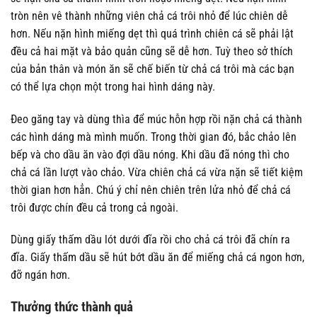
tròn nên vê thành những viên chả cá trôi nhỏ để lúc chiên dễ
hơn. Nếu nặn hình miếng dẹt thì quá trình chiên cá sẽ phải lật
đều cả hai mặt và bảo quản cũng sẽ dễ hơn. Tuỳ theo sở thích
của bản thân và món ăn sẽ chế biến từ chả cá trôi mà các bạn
có thể lựa chọn một trong hai hình dáng này.
Đeo găng tay và dùng thìa để múc hỗn hợp rồi nặn chả cá thành
các hình dáng mà mình muốn. Trong thời gian đó, bắc chảo lên
bếp và cho dầu ăn vào đợi dầu nóng. Khi dầu đã nóng thì cho
chả cá lần lượt vào chảo. Vừa chiên chả cá vừa nặn sẽ tiết kiệm
thời gian hơn hẳn. Chú ý chỉ nên chiên trên lửa nhỏ để chả cá
trôi được chín đều cả trong cả ngoài.
Dùng giấy thấm dầu lót dưới đĩa rồi cho chả cá trôi đã chín ra
đĩa. Giấy thấm dầu sẽ hút bớt dầu ăn để miếng chả cá ngon hơn,
đỡ ngán hơn.
Thưởng thức thành quả