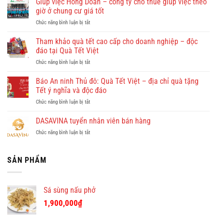
Giúp việc Hồng Doan – công ty cho thuê giúp việc theo
có
giờ ở chung cư giá tốt
gì
ở
Chức năng bình luận bị tắt
đẹp?
Giúp
Vi
việc
Tham khảo quà tết cao cấp cho doanh nghiệp – độc
vu
Hồng
khám
đáo tại Quà Tết Việt
Doan
phá
ở
Chức năng bình luận bị tắt
–
Quy
Tham
công
Nhơn
khảo
Báo An ninh Thủ đô: Quà Tết Việt – địa chỉ quà tặng
ty
cùng
quà
cho
Tết ý nghĩa và độc đáo
Dulichkhatvongviet.com
tết
thuê
–
ở
Chức năng bình luận bị tắt
cao
giúp
Báo
Báo
cấp
việc
Bình
An
DASAVINA tuyển nhân viên bán hàng
cho
theo
Định
ninh
doanh
giờ
Online
ở
Chức năng bình luận bị tắt
Thủ
nghiệp
ở
đưa
DASAVINA
đô:
–
chung
tin
tuyển
Quà
độc
cư
nhân
SẢN PHẨM
Tết
đáo
giá
viên
Việt
tại
tốt
bán
–
Quà
hàng
địa
Tết
Sá sùng nấu phở
chỉ
Việt
quà
1,900,000
₫
tặng
Tết