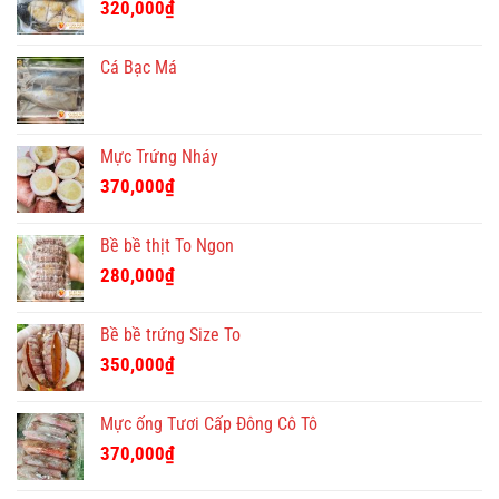
320,000
₫
Cá Bạc Má
Mực Trứng Nháy
370,000
₫
Bề bề thịt To Ngon
280,000
₫
Bề bề trứng Size To
350,000
₫
Mực ống Tươi Cấp Đông Cô Tô
370,000
₫