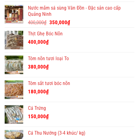
ý
Nước mắm sá sùng Vân Đồn - Đặc sản cao cấp
nghĩa
Quảng Ninh
và
Giá
Giá
độc
400,000
₫
350,000
₫
đáo
gốc
hiện
Thịt Ghẹ Bóc Nõn
là:
tại
400,000₫.
là:
400,000
₫
350,000₫.
Tôm nõn tươi loại To
380,000
₫
Tôm sắt tươi bóc nõn
180,000
₫
Cá Trứng
150,000
₫
Cá Thu Nướng (3-4 khúc/ kg)