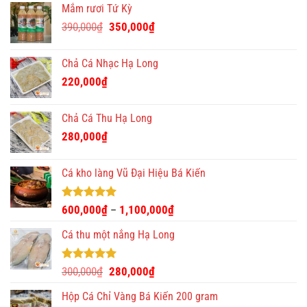
Mắm rươi Tứ Kỳ
Giá
Giá
390,000
₫
350,000
₫
gốc
hiện
là:
tại
Chả Cá Nhạc Hạ Long
390,000₫.
là:
220,000
₫
350,000₫.
Chả Cá Thu Hạ Long
280,000
₫
Cá kho làng Vũ Đại Hiệu Bá Kiến
Được xếp
600,000
₫
1,100,000
₫
–
hạng
4.93
5 sao
Cá thu một nắng Hạ Long
Được xếp
Giá
Giá
300,000
₫
280,000
₫
hạng
5.00
gốc
hiện
5 sao
Hộp Cá Chỉ Vàng Bá Kiến 200 gram
là:
tại