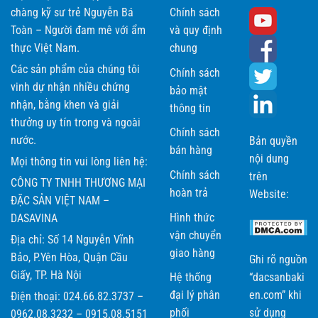
chàng kỹ sư trẻ Nguyễn Bá
Chính sách
Toàn – Người đam mê với ẩm
và quy định
thực Việt Nam.
chung
Các sản phẩm của chúng tôi
Chính sách
vinh dự nhận nhiều chứng
bảo mật
nhận, bằng khen và giải
thông tin
thưởng uy tín trong và ngoài
Chính sách
nước.
Bản quyền
bán hàng
nội dung
Mọi thông tin vui lòng liên hệ:
Chính sách
trên
CÔNG TY TNHH THƯƠNG MẠI
hoàn trả
Website:
ĐẶC SẢN VIỆT NAM –
Hình thức
DASAVINA
vận chuyển
Địa chỉ: Số 14 Nguyễn Vĩnh
giao hàng
Bảo, P.Yên Hòa, Quận Cầu
Ghi rõ nguồn
Giấy, TP. Hà Nội
Hệ thống
“dacsanbaki
đại lý phân
en.com” khi
Điện thoại: 024.66.82.3737 –
phối
sử dụng
0962.08.3232 – 0915.08.5151