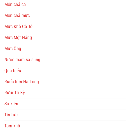
Món chả cá
Món chả mực
Mực Khô Cô Tô
Mực Một Nắng
Mực Ống
Nước mắm sá sùng
Quà biếu
Ruốc tôm Hạ Long
Rươi Tứ Kỳ
Sự kiện
Tin tức
Tôm khô