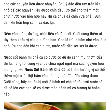
cho các nguyên liệu được nhuyễn. Chú ý đảo đều tay trên lửa
nhỏ để các nguyên liệu được chín đều. Có thể cho thêm một
chút nước vào hỗn hợp này khi cà chua đã chín vừa phải. Đun
đến khi hỗn hợp sánh và đặc lại.
Nêm vào mắm, đường, chút tiêu và đun sôi. Cuối cùng thêm ớt
tùy theo khẩu vị của gia đình bạn. Cho lá thì là băm nhỏ vào, đun
nhỏ lửa cho đến khi cạn nước, nước sốt đặc sệt sệt là được.
Nước sốt bánh mì chả cá có được có đủ độ sánh mùi thơm của
thì là, hàng tỏi cùng vị chua chua ngọt ngọt mà các nguyên liệu
mang lại. Để
Nước Sốt Bánh Mì Chả Cá
có thêm hương vị có thể
thêm một chút thịt băm vào hỗn hợp rồi đảo đều cũng được.
Cuối cùng, hãy chuẩn bị một ổ bánh mì chả cá rồi rưới nước sốt
đã có lên các bạn sẽ có được món bánh mì có hương bị hoàn
hảo.