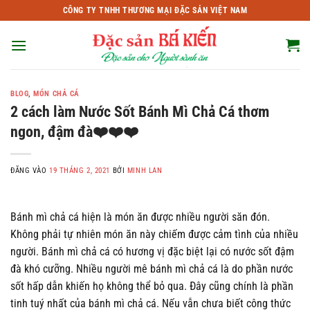
Bỏ
CÔNG TY TNHH THƯƠNG MẠI ĐẶC SẢN VIỆT NAM
qua
nội
dung
BLOG
,
MÓN CHẢ CÁ
2 cách làm Nước Sốt Bánh Mì Chả Cá thơm
ngon, đậm đà❤️❤️❤️
ĐĂNG VÀO
19 THÁNG 2, 2021
BỞI
MINH LAN
Bánh mì chả cá hiện là món ăn được nhiều người săn đón.
Không phải tự nhiên món ăn này chiếm được cảm tình của nhiều
người. Bánh mì chả cá có hương vị đặc biệt lại có nước sốt đậm
đà khó cưỡng. Nhiều người mê bánh mì chả cá là do phần nước
sốt hấp dẫn khiến họ không thể bỏ qua. Đây cũng chính là phần
tinh tuý nhất của bánh mì chả cá. Nếu vẫn chưa biết công thức