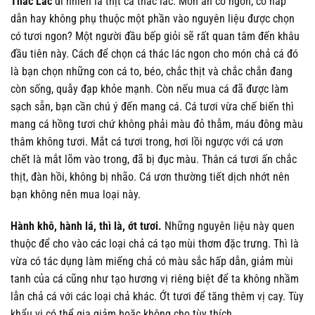
Thác Lác
dĩ nhiên là thịt cá thác lác. Món ăn có ngon, có hấp
dẫn hay không phụ thuộc một phần vào nguyên liệu được chọn
có tươi ngon? Một người đầu bếp giỏi sẽ rất quan tâm đến khâu
đầu tiên này. Cách để chọn cá thác lác ngon cho món chả cá đó
là bạn chọn những con cá to, béo, chắc thịt và chắc chắn đang
còn sống, quẫy đạp khỏe mạnh. Còn nếu mua cá đã được làm
sạch sẵn, bạn cần chú ý đến mang cá. Cá tươi vừa chế biến thì
mang cá hồng tươi chứ không phải màu đỏ thẫm, máu đông màu
thâm không tươi. Mắt cá tươi trong, hơi lồi ngược với cá ươn
chết là mắt lõm vào trong, đã bị đục màu. Thân cá tươi ấn chắc
thịt, đàn hồi, không bị nhão. Cá ươn thường tiết dịch nhớt nên
bạn không nên mua loại này.
Hành khô, hành lá, thì là, ớt tươi.
Những nguyên liệu này quen
thuộc để cho vào các loại chả cá tạo mùi thơm đặc trưng. Thì là
vừa có tác dụng làm miếng chả có màu sắc hấp dẫn, giảm mùi
tanh của cá cũng như tạo hương vị riêng biệt để ta không nhầm
lẫn chả cá với các loại chả khác. Ớt tươi để tăng thêm vị cay. Tùy
khẩu vị có thể gia giảm hoặc không cho tùy thích.