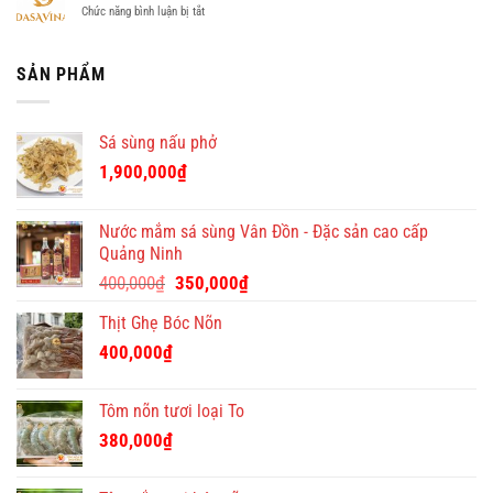
doanh
giờ
Online
ở
Chức năng bình luận bị tắt
Thủ
nghiệp
ở
đưa
DASAVINA
đô:
–
chung
tin
tuyển
Quà
độc
cư
nhân
SẢN PHẨM
Tết
đáo
giá
viên
Việt
tại
tốt
bán
–
Quà
hàng
địa
Tết
Sá sùng nấu phở
chỉ
Việt
quà
1,900,000
₫
tặng
Tết
ý
Nước mắm sá sùng Vân Đồn - Đặc sản cao cấp
nghĩa
Quảng Ninh
và
Giá
Giá
độc
400,000
₫
350,000
₫
đáo
gốc
hiện
Thịt Ghẹ Bóc Nõn
là:
tại
400,000₫.
là:
400,000
₫
350,000₫.
Tôm nõn tươi loại To
380,000
₫