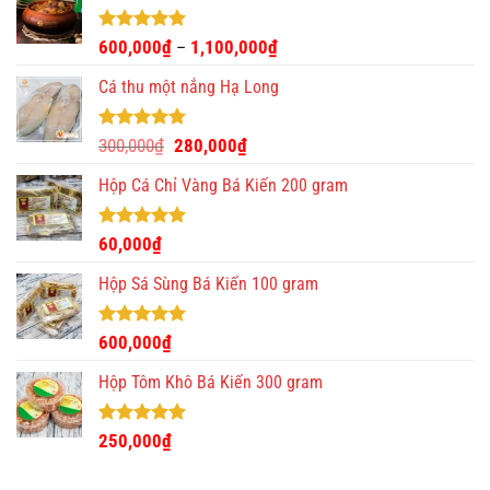
Được xếp
600,000
₫
1,100,000
₫
–
hạng
4.93
5 sao
Cá thu một nắng Hạ Long
Được xếp
Giá
Giá
300,000
₫
280,000
₫
hạng
5.00
gốc
hiện
5 sao
Hộp Cá Chỉ Vàng Bá Kiến 200 gram
là:
tại
300,000₫.
là:
280,000₫.
Được xếp
60,000
₫
hạng
5.00
5 sao
Hộp Sá Sùng Bá Kiến 100 gram
Được xếp
600,000
₫
hạng
5.00
5 sao
Hộp Tôm Khô Bá Kiến 300 gram
Được xếp
250,000
₫
hạng
5.00
5 sao