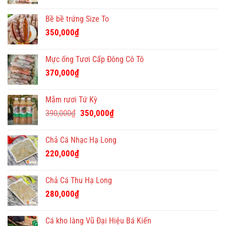
Bề bề trứng Size To
350,000
₫
Mực ống Tươi Cấp Đông Cô Tô
370,000
₫
Mắm rươi Tứ Kỳ
Giá
Giá
390,000
₫
350,000
₫
gốc
hiện
là:
tại
Chả Cá Nhạc Hạ Long
390,000₫.
là:
220,000
₫
350,000₫.
Chả Cá Thu Hạ Long
280,000
₫
Cá kho làng Vũ Đại Hiệu Bá Kiến