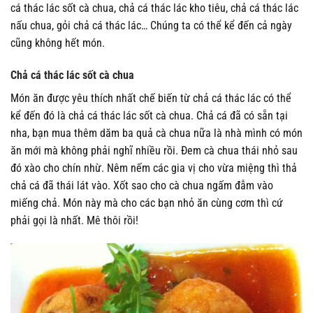
cá thác lác sốt cà chua, chả cá thác lác kho tiêu, chả cá thác lác
nấu chua, gỏi chả cá thác lác… Chúng ta có thể kể đến cả ngày
cũng không hết món.
Chả cá thác lác sốt cà chua
Món ăn được yêu thích nhất chế biến từ chả cá thác lác có thể
kể đến đó là chả cá thác lác sốt cà chua. Chả cá đã có sẵn tại
nha, bạn mua thêm dăm ba quả cà chua nữa là nhà mình có món
ăn mới mà không phải nghĩ nhiều rồi. Đem cà chua thái nhỏ sau
đó xào cho chín nhừ. Nêm nếm các gia vị cho vừa miệng thì thả
chả cá đã thái lát vào. Xốt sao cho cà chua ngấm đẫm vào
miếng chả. Món này mà cho các bạn nhỏ ăn cùng cơm thì cứ
phải gọi là nhất. Mê thôi rồi!