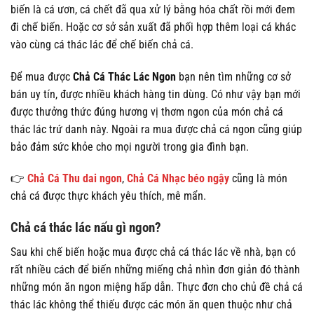
biến là cá ươn, cá chết đã qua xử lý bằng hóa chất rồi mới đem
đi chế biến. Hoặc cơ sở sản xuất đã phối hợp thêm loại cá khác
vào cùng cá thác lác để chế biến chả cá.
Để mua được
Chả Cá Thác Lác
Ngon
bạn nên tìm những cơ sở
bán uy tín, được nhiều khách hàng tin dùng. Có như vậy bạn mới
được thưởng thức đúng hương vị thơm ngon của món chả cá
thác lác trứ danh này. Ngoài ra mua được chả cá ngon cũng giúp
bảo đảm sức khỏe cho mọi người trong gia đình bạn.
👉
Chả Cá Thu dai ngon
,
Chả Cá Nhạc béo ngậy
cũng là món
chả cá được thực khách yêu thích, mê mẩn.
Chả cá thác lác nấu gì ngon?
Sau khi chế biến hoặc mua được chả cá thác lác về nhà, bạn có
rất nhiều cách để biến những miếng chả nhìn đơn giản đó thành
những món ăn ngon miệng hấp dẫn. Thực đơn cho chủ đề chả cá
thác lác không thể thiếu được các món ăn quen thuộc như chả