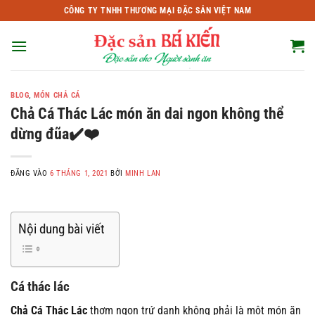
Bỏ
CÔNG TY TNHH THƯƠNG MẠI ĐẶC SẢN VIỆT NAM
qua
nội
dung
BLOG
,
MÓN CHẢ CÁ
Chả Cá Thác Lác món ăn dai ngon không thể
dừng đũa✔️❤️
ĐĂNG VÀO
6 THÁNG 1, 2021
BỞI
MINH LAN
Nội dung bài viết
Cá thác lác
Chả Cá Thác Lác
thơm ngon trứ danh không phải là một món ăn