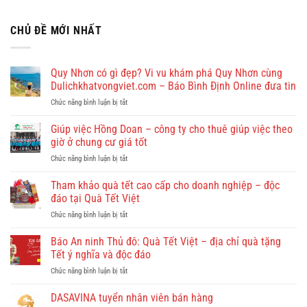
CHỦ ĐỀ MỚI NHẤT
Quy Nhơn có gì đẹp? Vi vu khám phá Quy Nhơn cùng
Dulichkhatvongviet.com – Báo Bình Định Online đưa tin
ở
Chức năng bình luận bị tắt
Quy
Nhơn
Giúp việc Hồng Doan – công ty cho thuê giúp việc theo
có
giờ ở chung cư giá tốt
gì
ở
Chức năng bình luận bị tắt
đẹp?
Giúp
Vi
việc
Tham khảo quà tết cao cấp cho doanh nghiệp – độc
vu
Hồng
khám
đáo tại Quà Tết Việt
Doan
phá
ở
Chức năng bình luận bị tắt
–
Quy
Tham
công
Nhơn
khảo
Báo An ninh Thủ đô: Quà Tết Việt – địa chỉ quà tặng
ty
cùng
quà
cho
Tết ý nghĩa và độc đáo
Dulichkhatvongviet.com
tết
thuê
–
ở
Chức năng bình luận bị tắt
cao
giúp
Báo
Báo
cấp
việc
Bình
An
DASAVINA tuyển nhân viên bán hàng
cho
theo
Định
ninh