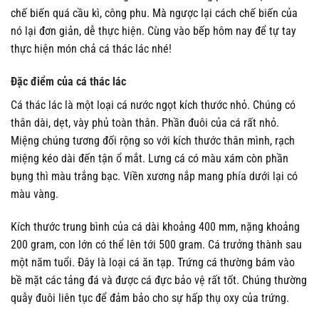
chế biến quá cầu kì, công phu. Mà ngược lại cách chế biến của
nó lại đơn giản, dễ thực hiện. Cùng vào bếp hôm nay để tự tay
thực hiện món chả cá thác lác nhé!
Đặc điểm của cá thác lác
Cá thác lác là một loại cá nước ngọt kích thước nhỏ. Chúng có
thân dài, dẹt, vày phủ toàn thân. Phần đuôi của cá rất nhỏ.
Miệng chúng tương đối rộng so với kích thước thân mình, rạch
miệng kéo dài đến tận ổ mắt. Lưng cá có màu xám còn phần
bụng thì màu trắng bạc. Viền xương nắp mang phía dưới lại có
màu vàng.
Kích thước trung bình của cá dài khoảng 400 mm, nặng khoảng
200 gram, con lớn có thể lên tới 500 gram. Cá trưởng thành sau
một năm tuổi. Đây là loại cá ăn tạp. Trứng cá thường bám vào
bề mặt các tảng đá và được cá đực bảo vệ rất tốt. Chúng thường
quẫy đuôi liên tục để đảm bảo cho sự hấp thụ oxy của trứng.