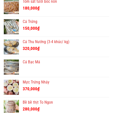
Tôm sắt tươi bóc nõn
180,000
₫
Cá Trứng
150,000
₫
Cá Thu Nướng (3-4 khúc/ kg)
320,000
₫
Cá Bạc Má
Mực Trứng Nháy
370,000
₫
Bề bề thịt To Ngon
280,000
₫