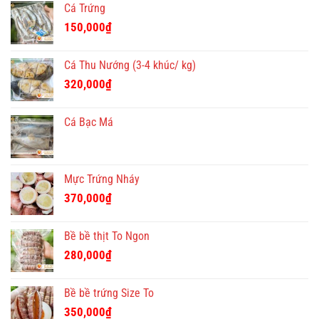
Cá Trứng
150,000
₫
Cá Thu Nướng (3-4 khúc/ kg)
320,000
₫
Cá Bạc Má
Mực Trứng Nháy
370,000
₫
Bề bề thịt To Ngon
280,000
₫
Bề bề trứng Size To
350,000
₫