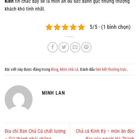
Kiến
tin chắc đây sẽ là món ăn đủ sức đánh gục những thượng
khách khó tính nhất.
5/5 - (1 bình chọn)
Bài viết này được đăng trong
Blog
,
Món chả cá
. Đánh dấu
liên kết thường trực
.
MINH LAN
Địa chỉ Bán Chả Cá chất lượng
Chả cá Kinh Kỳ – món ăn độc
– Giá thành phải chăng
đáo của người Hà Thành