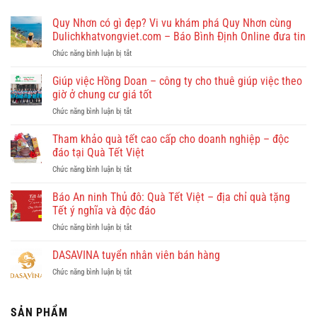
Quy Nhơn có gì đẹp? Vi vu khám phá Quy Nhơn cùng
Dulichkhatvongviet.com – Báo Bình Định Online đưa tin
ở
Chức năng bình luận bị tắt
Quy
Nhơn
Giúp việc Hồng Doan – công ty cho thuê giúp việc theo
có
giờ ở chung cư giá tốt
gì
ở
Chức năng bình luận bị tắt
đẹp?
Giúp
Vi
việc
Tham khảo quà tết cao cấp cho doanh nghiệp – độc
vu
Hồng
khám
đáo tại Quà Tết Việt
Doan
phá
ở
Chức năng bình luận bị tắt
–
Quy
Tham
công
Nhơn
khảo
Báo An ninh Thủ đô: Quà Tết Việt – địa chỉ quà tặng
ty
cùng
quà
cho
Tết ý nghĩa và độc đáo
Dulichkhatvongviet.com
tết
thuê
–
ở
Chức năng bình luận bị tắt
cao
giúp
Báo
Báo
cấp
việc
Bình
An
DASAVINA tuyển nhân viên bán hàng
cho
theo
Định
ninh
doanh
giờ
Online
ở
Chức năng bình luận bị tắt
Thủ
nghiệp
ở
đưa
DASAVINA
đô:
–
chung
tin
tuyển
Quà
độc
cư
nhân
SẢN PHẨM
Tết
đáo
giá