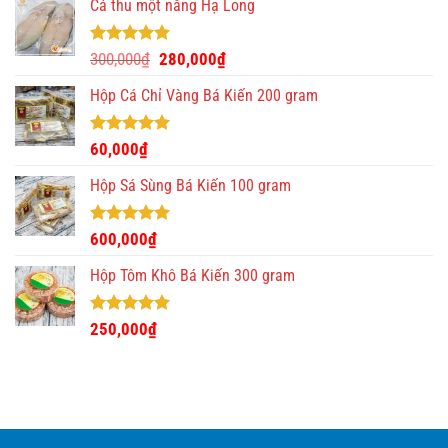
Cá thu một nắng Hạ Long
Được xếp
Giá
Giá
300,000
₫
280,000
₫
hạng
5.00
gốc
hiện
5 sao
Hộp Cá Chỉ Vàng Bá Kiến 200 gram
là:
tại
300,000₫.
là:
280,000₫.
Được xếp
60,000
₫
hạng
5.00
5 sao
Hộp Sá Sùng Bá Kiến 100 gram
Được xếp
600,000
₫
hạng
5.00
5 sao
Hộp Tôm Khô Bá Kiến 300 gram
Được xếp
250,000
₫
hạng
5.00
5 sao