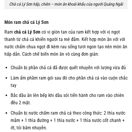
Chả cá Lý Sơn hấp, chiên – món ăn khoái khẩu của người Quảng Ngãi
Món ram chả cá Lý Sơn
Ram
chả cá Lý Sơn
có vị giòn tan của ram kết hợp với vị ngọt
thanh từ chả cá khiến người ta mê đắm. Kết hợp món ăn với với
nước chấm chua ngọt đi kèm rau sống tươi ngon tạo nên món ăn
hấp dẫn. Cách chế biến món ăn vô cùng đơn giản:
Chuẩn bị phần chả cá đã được quết nhuyễn với lượng vừa đủ
Làm ẩm phầm ram gói sau đó cho phần chả cá vào cuộn chắc
tay
Bắc dầu ăn lên bếp khi dầu sôi tiến hành cho ram vào chiên
đều 2 mặt.
Chuẩn bị nước chấm ram chả cá theo công thức: 2 thìa nước
mắm + 1 thìa đường + 1 thìa nước + 1 thìa nước cốt chanh +
ớt, tỏi băm nhuyễn.