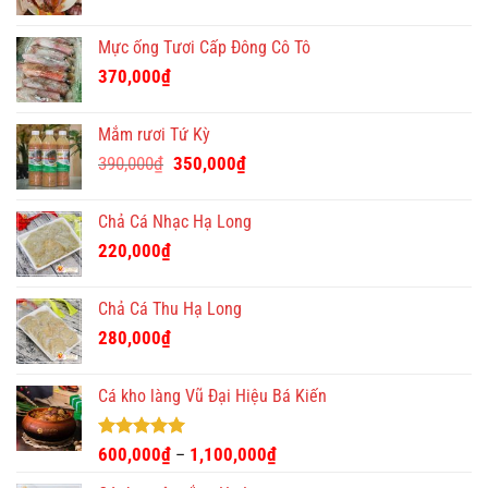
Mực ống Tươi Cấp Đông Cô Tô
370,000
₫
Mắm rươi Tứ Kỳ
Giá
Giá
390,000
₫
350,000
₫
gốc
hiện
là:
tại
Chả Cá Nhạc Hạ Long
390,000₫.
là:
220,000
₫
350,000₫.
Chả Cá Thu Hạ Long
280,000
₫
Cá kho làng Vũ Đại Hiệu Bá Kiến
Được xếp
600,000
₫
1,100,000
₫
–
hạng
4.93
5 sao