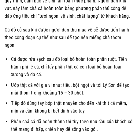
quy trình, đảm bảo vệ sinh an toàn thực phẩm. Người dân khu
vực này làm chả cá hoàn toàn bằng phương pháp thủ công để
đáp ứng tiêu chí “tươi ngon, vệ sinh, chất lượng” từ khách hàng.
Cá đỏ củ sau khi được người dân thu mua về sẽ được tiến hành
theo công đoạn cụ thể như sau để tạo nên miếng chả thơm
ngon:
Cá được rửa sạch sau đó loại bỏ hoàn toàn phần ruột. Tiến
hành phi lê cá, chỉ lấy phần thịt cá còn loại bỏ hoàn toàn
xương và da cá.
Ướp thịt cá với gia vị như: tiêu, bột ngọt và tỏi Lý Sơn để tạo
mùi thơm trong khoảng 15 – 30 phút.
Tiếp đó dùng tay bóp thật nhuyễn cho đến khi thịt cá mềm,
mịn và cầm không bị bết dính vào tay.
Phân chả cá đã hoàn thành thi tùy theo nhu cầu của khách có
thể mang đi hấp, chiên hay để sống vào gói.