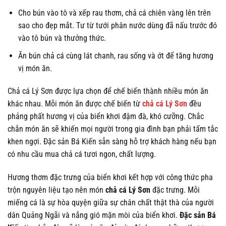
Cho bún vào tô và xếp rau thơm, chả cá chiên vàng lên trên
sao cho đẹp mắt. Tư từ tưới phân nước dùng đã nấu trước đó
vào tô bún và thưởng thức.
Ăn bún chả cá cùng lát chanh, rau sống và ớt để tăng hương
vị món ăn.
Chả cá Lý Sơn được lựa chọn để chế biến thành nhiều món ăn
khác nhau. Mỗi món ăn được chế biến từ
chả cá Lý Sơn
đều
phảng phất hương vị của biển khơi đậm đà, khó cưỡng. Chắc
chắn món ăn sẽ khiến mọi người trong gia đình bạn phải tấm tắc
khen ngợi. Đặc sản Bá Kiến sẵn sàng hỗ trợ khách hàng nếu bạn
có nhu cầu mua chả cá tươi ngon, chất lượng.
Hương thơm đặc trưng của biển khơi kết hợp với công thức pha
trộn nguyên liệu tạo nên món
chả cá Lý Sơn
đặc trưng. Mỗi
miếng cá là sự hòa quyện giữa sự chân chất thật thà của người
dân Quảng Ngãi và nắng gió mặn mòi của biển khơi.
Đặc sản Bá