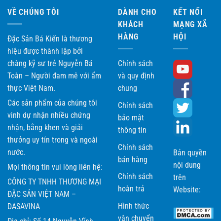
VỀ CHÚNG TÔI
DÀNH CHO
KẾT NỐI
KHÁCH
MẠNG XÃ
HÀNG
HỘI
Đặc Sản Bá Kiến là thương
hiệu được thành lập bởi
chàng kỹ sư trẻ Nguyễn Bá
Chính sách
Toàn – Người đam mê với ẩm
và quy định
thực Việt Nam.
chung
Các sản phẩm của chúng tôi
Chính sách
vinh dự nhận nhiều chứng
bảo mật
nhận, bằng khen và giải
thông tin
thưởng uy tín trong và ngoài
Chính sách
nước.
Bản quyền
bán hàng
nội dung
Mọi thông tin vui lòng liên hệ:
Chính sách
trên
CÔNG TY TNHH THƯƠNG MẠI
hoàn trả
Website:
ĐẶC SẢN VIỆT NAM –
Hình thức
DASAVINA
vận chuyển