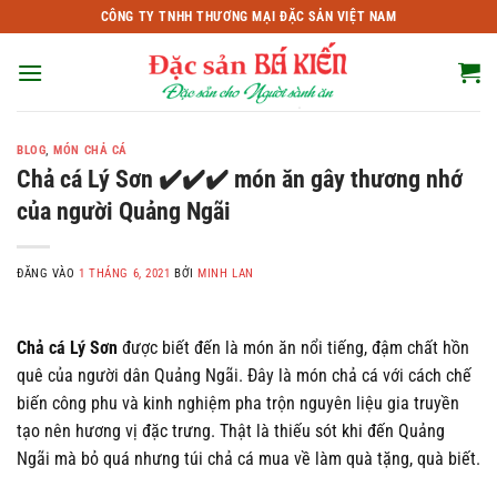
Bỏ
CÔNG TY TNHH THƯƠNG MẠI ĐẶC SẢN VIỆT NAM
qua
nội
dung
BLOG
,
MÓN CHẢ CÁ
Chả cá Lý Sơn ✔️✔️✔️ món ăn gây thương nhớ
của người Quảng Ngãi
ĐĂNG VÀO
1 THÁNG 6, 2021
BỞI
MINH LAN
Chả cá Lý Sơn
được biết đến là món ăn nổi tiếng, đậm chất hồn
quê của người dân Quảng Ngãi. Đây là món chả cá với cách chế
biến công phu và kinh nghiệm pha trộn nguyên liệu gia truyền
tạo nên hương vị đặc trưng. Thật là thiếu sót khi đến Quảng
Ngãi mà bỏ quá nhưng túi chả cá mua về làm quà tặng, quà biết.