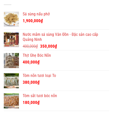
viên
Việt
tại
tốt
bán
–
Quà
hàng
địa
Tết
Sá sùng nấu phở
chỉ
Việt
quà
1,900,000
₫
tặng
Tết
ý
Nước mắm sá sùng Vân Đồn - Đặc sản cao cấp
nghĩa
Quảng Ninh
và
Giá
Giá
độc
400,000
₫
350,000
₫
đáo
gốc
hiện
Thịt Ghẹ Bóc Nõn
là:
tại
400,000₫.
là:
400,000
₫
350,000₫.
Tôm nõn tươi loại To
380,000
₫
Tôm sắt tươi bóc nõn
180,000
₫