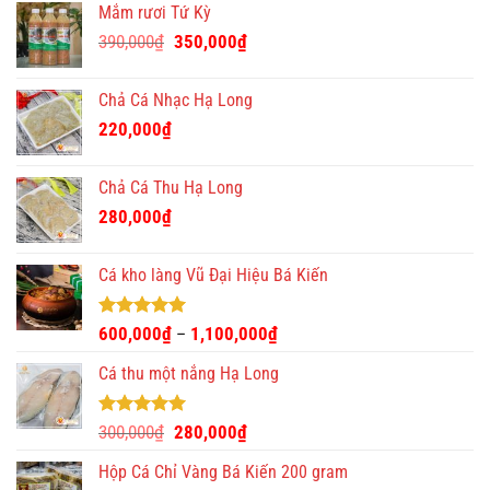
Mắm rươi Tứ Kỳ
Giá
Giá
390,000
₫
350,000
₫
gốc
hiện
là:
tại
Chả Cá Nhạc Hạ Long
390,000₫.
là:
220,000
₫
350,000₫.
Chả Cá Thu Hạ Long
280,000
₫
Cá kho làng Vũ Đại Hiệu Bá Kiến
Được xếp
600,000
₫
1,100,000
₫
–
hạng
4.93
5 sao
Cá thu một nắng Hạ Long
Được xếp
Giá
Giá
300,000
₫
280,000
₫
hạng
5.00
gốc
hiện
5 sao
Hộp Cá Chỉ Vàng Bá Kiến 200 gram
là:
tại