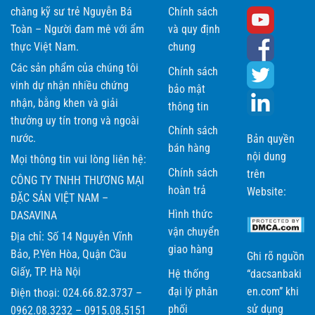
chàng kỹ sư trẻ Nguyễn Bá
Chính sách
Toàn – Người đam mê với ẩm
và quy định
thực Việt Nam.
chung
Các sản phẩm của chúng tôi
Chính sách
vinh dự nhận nhiều chứng
bảo mật
nhận, bằng khen và giải
thông tin
thưởng uy tín trong và ngoài
Chính sách
nước.
Bản quyền
bán hàng
nội dung
Mọi thông tin vui lòng liên hệ:
Chính sách
trên
CÔNG TY TNHH THƯƠNG MẠI
hoàn trả
Website:
ĐẶC SẢN VIỆT NAM –
Hình thức
DASAVINA
vận chuyển
Địa chỉ: Số 14 Nguyễn Vĩnh
giao hàng
Bảo, P.Yên Hòa, Quận Cầu
Ghi rõ nguồn
Giấy, TP. Hà Nội
Hệ thống
“dacsanbaki
đại lý phân
en.com” khi
Điện thoại: 024.66.82.3737 –
phối
sử dụng
0962.08.3232 – 0915.08.5151