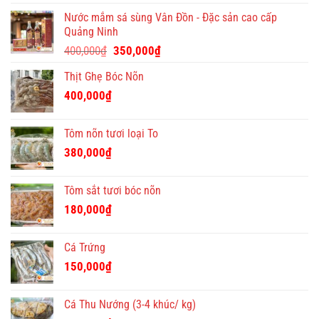
ý
Nước mắm sá sùng Vân Đồn - Đặc sản cao cấp
nghĩa
Quảng Ninh
và
Giá
Giá
độc
400,000
₫
350,000
₫
đáo
gốc
hiện
Thịt Ghẹ Bóc Nõn
là:
tại
400,000₫.
là:
400,000
₫
350,000₫.
Tôm nõn tươi loại To
380,000
₫
Tôm sắt tươi bóc nõn
180,000
₫
Cá Trứng
150,000
₫
Cá Thu Nướng (3-4 khúc/ kg)