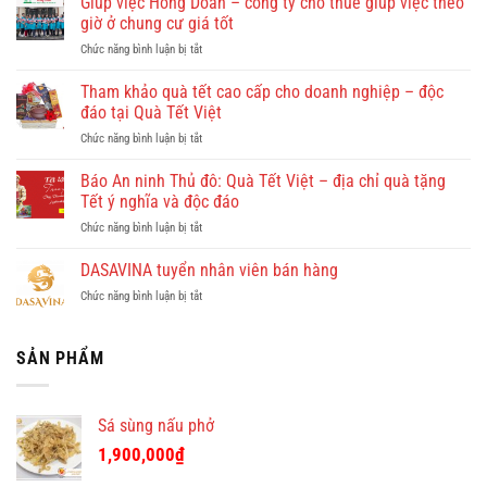
Giúp việc Hồng Doan – công ty cho thuê giúp việc theo
có
giờ ở chung cư giá tốt
gì
ở
Chức năng bình luận bị tắt
đẹp?
Giúp
Vi
việc
Tham khảo quà tết cao cấp cho doanh nghiệp – độc
vu
Hồng
khám
đáo tại Quà Tết Việt
Doan
phá
ở
Chức năng bình luận bị tắt
–
Quy
Tham
công
Nhơn
khảo
Báo An ninh Thủ đô: Quà Tết Việt – địa chỉ quà tặng
ty
cùng
quà
cho
Tết ý nghĩa và độc đáo
Dulichkhatvongviet.com
tết
thuê
–
ở
Chức năng bình luận bị tắt
cao
giúp
Báo
Báo
cấp
việc
Bình
An
DASAVINA tuyển nhân viên bán hàng
cho
theo
Định
ninh
doanh
giờ
Online
ở
Chức năng bình luận bị tắt
Thủ
nghiệp
ở
đưa
DASAVINA
đô:
–
chung
tin
tuyển
Quà
độc
cư
nhân
SẢN PHẨM
Tết
đáo
giá
viên
Việt
tại
tốt
bán
–
Quà
hàng
địa
Tết
Sá sùng nấu phở
chỉ
Việt
quà
1,900,000
₫
tặng
Tết