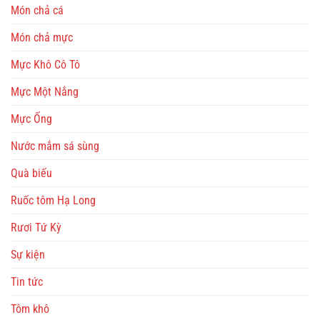
Món chả cá
Món chả mực
Mực Khô Cô Tô
Mực Một Nắng
Mực Ống
Nước mắm sá sùng
Quà biếu
Ruốc tôm Hạ Long
Rươi Tứ Kỳ
Sự kiện
Tin tức
Tôm khô