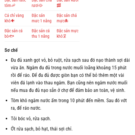
Đặc sản ruốc
Đặc sản chả
Đặc sản Rươi
tôm🦐
rươi🥘
🥓
Cá chỉ vàng
Đặc sản
Đặc sản chả
khô🐠
mưc 1 nắng
mực🐙
Đặc sản cá
Đặc sản cá
Đặc sản mực
bò🐟
thu 1 nắng
khô🦑
Sơ chế
Đu đủ xanh gọt vỏ, bỏ ruột, rửa sạch sau đó nạo thành sợi dài
vừa ăn. Ngâm đu đủ trong nước muối loãng khoảng 15 phút
rồi để ráo. Để đu đủ được giòn bạn có thể bỏ thêm một vài
viên đá lạnh vào thau ngâm. Bạn cũng nên ngâm nước muối
nếu mua đu đủ nạo sẵn ở chợ để đảm bảo an toàn, vệ sinh.
Tôm khô ngâm nước ấm trong 10 phút đến mềm. Sau đó vớt
ra, để ráo nước.
Tỏi bóc vỏ, rửa sạch.
Ớt rửa sạch, bỏ hạt, thái sợi chỉ.