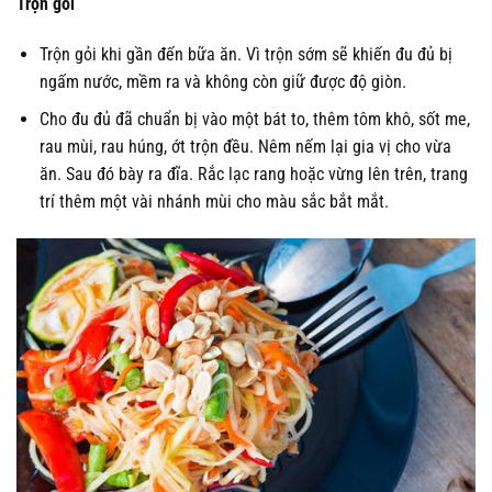
Trộn gỏi
Trộn gỏi khi gần đến bữa ăn. Vì trộn sớm sẽ khiến đu đủ bị
ngấm nước, mềm ra và không còn giữ được độ giòn.
Cho đu đủ đã chuẩn bị vào một bát to, thêm tôm khô, sốt me,
rau mùi, rau húng, ớt trộn đều. Nêm nếm lại gia vị cho vừa
ăn. Sau đó bày ra đĩa. Rắc lạc rang hoặc vừng lên trên, trang
trí thêm một vài nhánh mùi cho màu sắc bắt mắt.