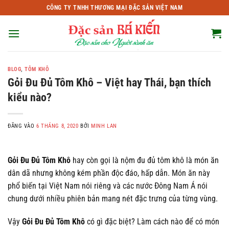
Bỏ
CÔNG TY TNHH THƯƠNG MẠI ĐẶC SẢN VIỆT NAM
qua
nội
dung
BLOG
,
TÔM KHÔ
Gỏi Đu Đủ Tôm Khô – Việt hay Thái, bạn thích
kiểu nào?
ĐĂNG VÀO
6 THÁNG 8, 2020
BỞI
MINH LAN
Gỏi Đu Đủ Tôm Khô
hay còn gọi là nộm đu đủ tôm khô là món ăn
dân dã nhưng không kém phần độc đáo, hấp dẫn. Món ăn này
phổ biến tại Việt Nam nói riêng và các nước Đông Nam Á nói
chung dưới nhiều phiên bản mang nét đặc trưng của từng vùng.
Vậy
Gỏi Đu Đủ Tôm Khô
có gì đặc biệt? Làm cách nào để có món