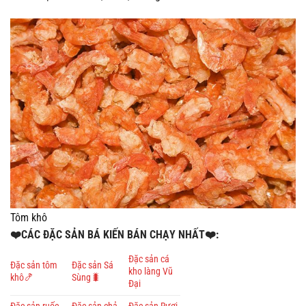
Tôm khô
❤️CÁC ĐẶC SẢN BÁ KIẾN BÁN CHẠY NHẤT❤️:
Đặc sản cá
Đặc sản tôm
Đặc sản Sá
kho làng Vũ
khô🍤
Sùng🐛
Đại