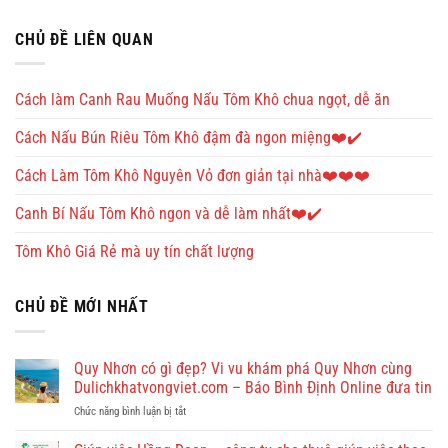
CHỦ ĐỀ LIÊN QUAN
Cách làm Canh Rau Muống Nấu Tôm Khô chua ngọt, dễ ăn
Cách Nấu Bún Riêu Tôm Khô đậm đà ngon miệng❤️✔️
Cách Làm Tôm Khô Nguyên Vỏ đơn giản tại nhà❤️❤️❤️
Canh Bí Nấu Tôm Khô ngon và dễ làm nhất❤️✔️
Tôm Khô Giá Rẻ mà uy tín chất lượng
CHỦ ĐỀ MỚI NHẤT
Quy Nhơn có gì đẹp? Vi vu khám phá Quy Nhơn cùng
Dulichkhatvongviet.com – Báo Bình Định Online đưa tin
ở
Chức năng bình luận bị tắt
Quy
Nhơn