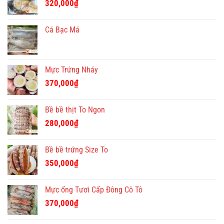
320,000
₫
Cá Bạc Má
Mực Trứng Nháy
370,000
₫
Bề bề thịt To Ngon
280,000
₫
Bề bề trứng Size To
350,000
₫
Mực ống Tươi Cấp Đông Cô Tô
370,000
₫