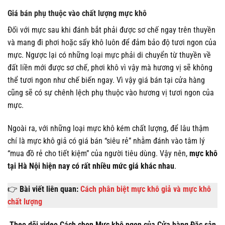
Giá bán phụ thuộc vào chất lượng mực khô
Đối với mực sau khi đánh bắt phải được sơ chế ngay trên thuyền
và mang đi phơi hoặc sấy khô luôn để đảm bảo độ tươi ngon của
mực. Ngược lại có những loại mực phải di chuyển từ thuyền về
đất liền mới được sơ chế, phơi khô vì vậy mà hương vị sẽ không
thể tươi ngon như chế biến ngay. Vì vậy giá bán tại cửa hàng
cũng sẽ có sự chênh lệch phụ thuộc vào hương vị tươi ngon của
mực.
Ngoài ra, với những loại mực khô kém chất lượng, để lâu thậm
chí là mực khô giả có giá bán “siêu rẻ” nhằm đánh vào tâm lý
“mua đồ rẻ cho tiết kiệm” của người tiêu dùng. Vậy nên,
mực khô
tại Hà Nội hiện nay có rất nhiều mức giá khác nhau
.
👉
Bài viết liên quan:
Cách phân biệt mực khô giả và mực khô
chất lượng
Theo dõi video Cách chọn Mực khô ngon của Cửa hàng Đặc sản