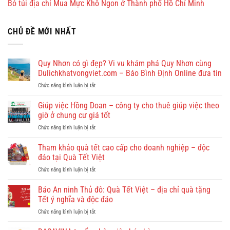
Bỏ túi địa chỉ Mua Mực Khô Ngon ở Thành phố Hồ Chí Minh
CHỦ ĐỀ MỚI NHẤT
Quy Nhơn có gì đẹp? Vi vu khám phá Quy Nhơn cùng
Dulichkhatvongviet.com – Báo Bình Định Online đưa tin
ở
Chức năng bình luận bị tắt
Quy
Nhơn
Giúp việc Hồng Doan – công ty cho thuê giúp việc theo
có
giờ ở chung cư giá tốt
gì
ở
Chức năng bình luận bị tắt
đẹp?
Giúp
Vi
việc
Tham khảo quà tết cao cấp cho doanh nghiệp – độc
vu
Hồng
khám
đáo tại Quà Tết Việt
Doan
phá
ở
Chức năng bình luận bị tắt
–
Quy
Tham
công
Nhơn
khảo
Báo An ninh Thủ đô: Quà Tết Việt – địa chỉ quà tặng
ty
cùng
quà
cho
Tết ý nghĩa và độc đáo
Dulichkhatvongviet.com
tết
thuê
–
ở
Chức năng bình luận bị tắt
cao
giúp
Báo
Báo
cấp
việc
Bình
An