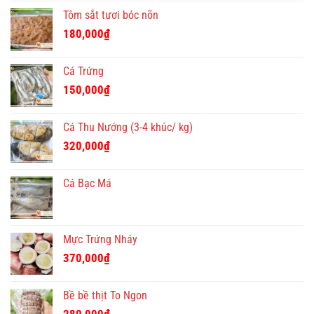
Tôm sắt tươi bóc nõn
180,000
₫
Cá Trứng
150,000
₫
Cá Thu Nướng (3-4 khúc/ kg)
320,000
₫
Cá Bạc Má
Mực Trứng Nháy
370,000
₫
Bề bề thịt To Ngon