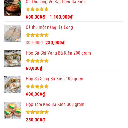
Cá kho làng Vũ Đại Hiệu Bá Kiến
Được xếp
600,000
₫
1,100,000
₫
–
hạng
4.93
5 sao
Cá thu một nắng Hạ Long
Được xếp
Giá
Giá
300,000
₫
280,000
₫
hạng
5.00
gốc
hiện
5 sao
Hộp Cá Chỉ Vàng Bá Kiến 200 gram
là:
tại
300,000₫.
là:
280,000₫.
Được xếp
60,000
₫
hạng
5.00
5 sao
Hộp Sá Sùng Bá Kiến 100 gram
Được xếp
600,000
₫
hạng
5.00
5 sao
Hộp Tôm Khô Bá Kiến 300 gram
Được xếp
250,000
₫
hạng
5.00