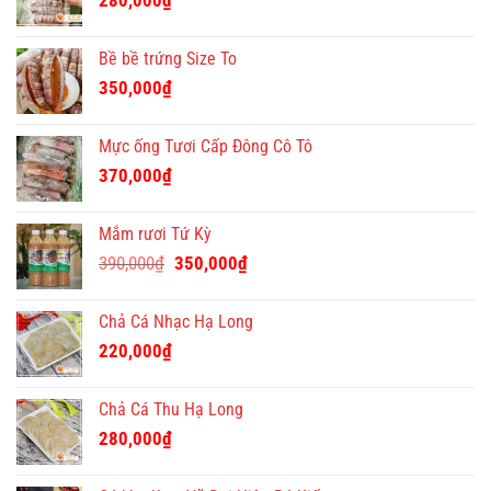
280,000
₫
Bề bề trứng Size To
350,000
₫
Mực ống Tươi Cấp Đông Cô Tô
370,000
₫
Mắm rươi Tứ Kỳ
Giá
Giá
390,000
₫
350,000
₫
gốc
hiện
là:
tại
Chả Cá Nhạc Hạ Long
390,000₫.
là:
220,000
₫
350,000₫.
Chả Cá Thu Hạ Long
280,000
₫