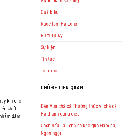
Nước mắm sá sùng
Quà biếu
Ruốc tôm Hạ Long
Rươi Tứ Kỳ
Sự kiện
Tin tức
Tôm khô
CHỦ ĐỀ LIÊN QUAN
 này khi cho
Đến Vua chả cá Thưởng thức vị chả cá
hiến chất
Hà thành đúng điệu
ợp nhằm đảm
Cách nấu Lẩu chả cá khổ qua Đậm đà,
Ngon ngọt