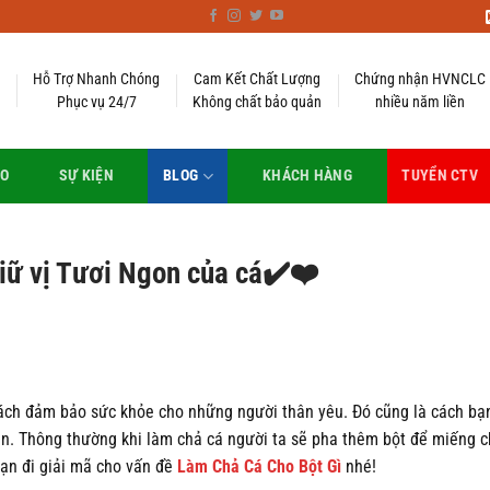
Hỗ Trợ Nhanh Chóng
Cam Kết Chất Lượng
Chứng nhận HVNCLC
Phục vụ 24/7
Không chất bảo quản
nhiều năm liền
EO
SỰ KIỆN
BLOG
KHÁCH HÀNG
TUYỂN CTV
iữ vị Tươi Ngon của cá✔️❤️
 cách đảm bảo sức khỏe cho những người thân yêu. Đó cũng là cách bạ
ạn. Thông thường khi làm chả cá người ta sẽ pha thêm bột để miếng c
ạn đi giải mã cho vấn đề
Làm Chả Cá Cho Bột Gì
nhé!