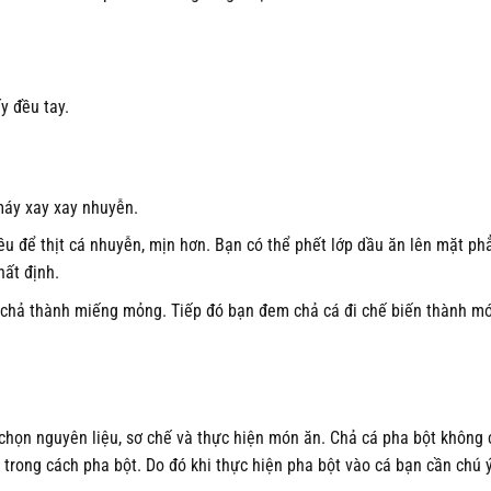
y đều tay.
 máy xay xay nhuyễn.
ều để thịt cá nhuyễn, mịn hơn. Bạn có thể phết lớp dầu ăn lên mặt ph
hất định.
 chả thành miếng mỏng. Tiếp đó bạn đem chả cá đi chế biến thành mó
 chọn nguyên liệu, sơ chế và thực hiện món ăn. Chả cá pha bột không c
 trong cách pha bột. Do đó khi thực hiện pha bột vào cá bạn cần chú