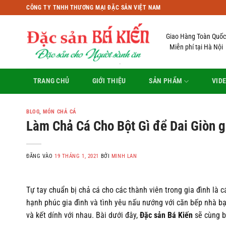
Bỏ
CÔNG TY TNHH THƯƠNG MẠI ĐẶC SẢN VIỆT NAM
qua
nội
Giao Hàng Toàn Quốc
dung
Miễn phí tại Hà Nội
TRANG CHỦ
GIỚI THIỆU
SẢN PHẨM
VID
BLOG
,
MÓN CHẢ CÁ
Làm Chả Cá Cho Bột Gì để Dai Giòn g
ĐĂNG VÀO
19 THÁNG 1, 2021
BỞI
MINH LAN
Tự tay chuẩn bị chả cá cho các thành viên trong gia đình là
hạnh phúc gia đình và tình yêu nấu nướng với căn bếp nhà b
và kết dính với nhau. Bài dưới đây,
Đặc sản Bá Kiến
sẽ cùng b