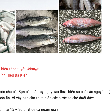
biếu tặng tuyệt vời❤️✔️
ính Hiệu Bá Kiến
 món chả cá. Bạn cần bắt tay ngay vào thực hiện sơ chế các nguyên li
món ăn. Vì vậy bạn cần thực hiện các bước sơ chế dưới đây:
ắm từ 15 – 30 phút để cá ngấm gia vị