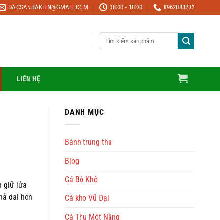
DACSANBAKIEN@GMAIL.COM
08:00 - 18:00
0962083232
Tìm
kiếm:
LIÊN HỆ
DANH MỤC
Bánh trung thu
Blog
Cá Bò Khô
n giữ lửa
hả dai hơn
Cá kho Vũ Đại
Cá Thu Một Nắng