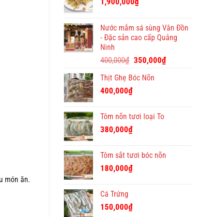
1,900,000
₫
Tết
ý
nghĩa
Nước mắm sá sùng Vân Đồn
và
- Đặc sản cao cấp Quảng
độc
Ninh
đáo
Giá
Giá
400,000
₫
350,000
₫
gốc
hiện
Thịt Ghẹ Bóc Nõn
là:
tại
400,000₫.
là:
400,000
₫
350,000₫.
Tôm nõn tươi loại To
380,000
₫
Tôm sắt tươi bóc nõn
180,000
₫
ệu món ăn.
Cá Trứng
150,000
₫