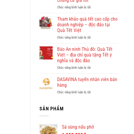
chung cư giá tốt
đẹp?
ở
Chức năng bình luận bị tắt
Vi
Giúp
vu
việc
khám
Tham khảo quà tết cao cấp cho
Hồng
phá
doanh nghiệp – độc đáo tại
Doan
Quy
Quà Tết Việt
–
Nhơn
ở
Chức năng bình luận bị tắt
công
cùng
Tham
ty
Dulichkhatvongviet.com
khảo
cho
–
Báo An ninh Thủ đô: Quà Tết
quà
thuê
Báo
Việt – địa chỉ quà tặng Tết ý
tết
giúp
Bình
nghĩa và độc đáo
cao
việc
Định
ở
Chức năng bình luận bị tắt
cấp
theo
Online
Báo
cho
giờ
đưa
An
doanh
ở
DASAVINA tuyển nhân viên bán
tin
ninh
nghiệp
chung
hàng
Thủ
–
cư
ở
Chức năng bình luận bị tắt
đô:
độc
giá
DASAVINA
Quà
đáo
tốt
tuyển
Tết
tại
nhân
SẢN PHẨM
Việt
Quà
viên
–
Tết
bán
địa
Việt
hàng
chỉ
Sá sùng nấu phở
quà
tặng