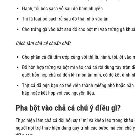
Hành, tỏi bóc sạch vỏ sau đó băm nhuyễn
Thì là loại bỏ sạch rễ sau đó thái nhỏ vừa ăn
Cho trứng gà vào bát sau đó cho bột mì vào trứng gà khuấ
Cách làm chả cá chuẩn nhất
Cho phần cá đã tẩm ướp cùng với thì là, hành, tỏi, ớt vào
Đổ hỗn hợp trứng và bột mì vào chả cá rồi dùng tay trộn đ
quết hỗn hợp chả cá đến khi món ăn mịn, có độ kết dính n
Thịt cá đã mịn bạn có thể viên thành miếng nhỏ hoặc nặn
hấp hoặc kết hợp với các nguyên liệu.
Pha bột vào chả cá chú ý điều gì?
Thực hiện làm chả cá đồi hỏi sự tỉ mỉ và khéo léo trong khâu
người nội trợ thực hiện đúng quy trình các bước mà còn chú ý