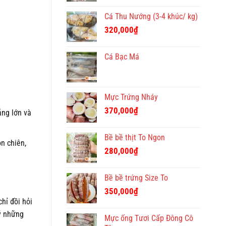
Cá Thu Nướng (3-4 khúc/ kg)
320,000
₫
Cá Bạc Má
Mực Trứng Nháy
370,000
₫
ẳng lớn và
Bề bề thịt To Ngon
n chiên,
280,000
₫
Bề bề trứng Size To
350,000
₫
hỉ đồi hỏi
 ý những
Mực ống Tươi Cấp Đông Cô