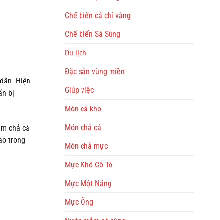
Chế biến cá chỉ vàng
Chế biến Sá Sùng
Du lịch
Đặc sản vùng miền
 dẫn. Hiện
Giúp việc
ẩn bị
Món cá kho
Món chả cá
àm chả cá
ào trong
Món chả mực
Mực Khô Cô Tô
Mực Một Nắng
Mực Ống