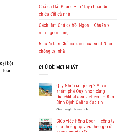
Chả cá Hải Phòng – Tự tay chuẩn bị
chiêu đãi cả nhà
Cách làm Chả cá hồi Ngon – Chuẩn vị
như ngoài hàng
5 bước làm Chả cá xào chua ngọt Nhanh
chóng tại nhà
oại bột
CHỦ ĐỀ MỚI NHẤT
an toàn
Quy Nhơn có gì đẹp? Vi vu
khám phá Quy Nhơn cùng
Dulichkhatvongviet.com – Báo
Bình Định Online đưa tin
ở
Chức năng bình luận bị tắt
Quy
Nhơn
Giúp việc Hồng Doan – công ty
có
cho thuê giúp việc theo giờ ở
gì