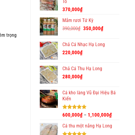
Tô
370,000
₫
Mắm rươi Tứ Kỳ
Giá
Giá
390,000
₫
350,000
₫
gốc
hiện
iêm trọng
là:
tại
Chả Cá Nhạc Hạ Long
390,000₫.
là:
220,000
₫
350,000₫.
Chả Cá Thu Hạ Long
280,000
₫
Cá kho làng Vũ Đại Hiệu Bá
Kiến
Được xếp
600,000
₫
1,100,000
₫
–
hạng
4.93
5 sao
Cá thu một nắng Hạ Long