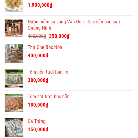
quà
1,900,000
₫
tặng
Tết
ý
Nước mắm sá sùng Vân Đồn - Đặc sản cao cấp
nghĩa
Quảng Ninh
và
Giá
Giá
độc
400,000
₫
350,000
₫
đáo
gốc
hiện
Thịt Ghẹ Bóc Nõn
là:
tại
400,000₫.
là:
400,000
₫
350,000₫.
Tôm nõn tươi loại To
380,000
₫
Tôm sắt tươi bóc nõn
180,000
₫
Cá Trứng
150,000
₫