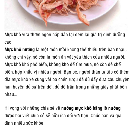
Mực khô vừa thơm ngon hấp dẫn lại đem lại giá trị dinh dưỡng
cao
Mực khô nướng
là một món mồi không thể thiếu trên bàn nhậu,
không chỉ vậy, nó còn là món ăn vặt yêu thích của nhiều người.
Mực khô khá phổ biến, không khó để tìm mua, nó còn dễ chế
biến, hợp khẩu vị nhiều người. Bạn bè, người thân tụ tập có thêm
đĩa mực khô xé cùng vài ba chén rượu đã đủ đẩy đưa câu chuyện
hàn huyên đủ sự trên đời, đủ để trân trọng những giây phút bên
nhau…
Hi vọng với những chia sẻ về
nướng mực khô bằng lò nướng
được bài viết chia sẻ sẽ hữu ích đối với bạn. Chúc bạn và gia
đình nhiều sức khỏe!