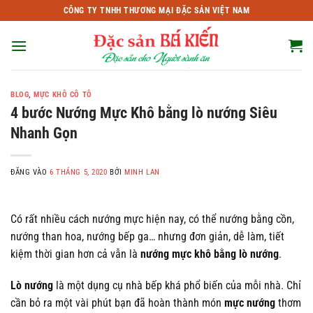
Bỏ
CÔNG TY TNHH THƯƠNG MẠI ĐẶC SẢN VIỆT NAM
qua
nội
dung
BLOG
,
MỰC KHÔ CÔ TÔ
4 bước Nướng Mực Khô bằng lò nướng Siêu
Nhanh Gọn
ĐĂNG VÀO
6 THÁNG 5, 2020
BỞI
MINH LAN
Có rất nhiều cách nướng mực hiện nay, có thể nướng bằng cồn,
nướng than hoa, nướng bếp ga… nhưng đơn giản, dễ làm, tiết
kiệm thời gian hơn cả vẫn là
nướng mực khô bằng lò nướng
.
Lò nướng
là một dụng cụ nhà bếp khá phổ biến của mỗi nhà. Chỉ
cần bỏ ra một vài phút bạn đã hoàn thành món
mực nướng
thơm