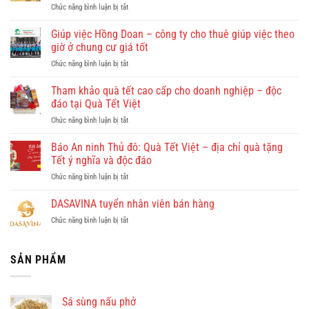
ở
Chức năng bình luận bị tắt
Quy
Nhơn
Giúp việc Hồng Doan – công ty cho thuê giúp việc theo
có
giờ ở chung cư giá tốt
gì
ở
Chức năng bình luận bị tắt
đẹp?
Giúp
Vi
việc
Tham khảo quà tết cao cấp cho doanh nghiệp – độc
vu
Hồng
khám
đáo tại Quà Tết Việt
Doan
phá
ở
Chức năng bình luận bị tắt
–
Quy
Tham
công
Nhơn
khảo
Báo An ninh Thủ đô: Quà Tết Việt – địa chỉ quà tặng
ty
cùng
quà
cho
Tết ý nghĩa và độc đáo
Dulichkhatvongviet.com
tết
thuê
–
ở
Chức năng bình luận bị tắt
cao
giúp
Báo
Báo
cấp
việc
Bình
An
DASAVINA tuyển nhân viên bán hàng
cho
theo
Định
ninh
doanh
giờ
Online
ở
Chức năng bình luận bị tắt
Thủ
nghiệp
ở
đưa
DASAVINA
đô:
–
chung
tin
tuyển
Quà
độc
cư
nhân
SẢN PHẨM
Tết
đáo
giá
viên
Việt
tại
tốt
bán
–
Quà
hàng
địa
Tết
Sá sùng nấu phở
chỉ
Việt