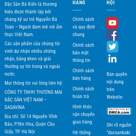
HÀNG
HỘI
Đặc Sản Bá Kiến là thương
hiệu được thành lập bởi
chàng kỹ sư trẻ Nguyễn Bá
Chính sách
Toàn – Người đam mê với ẩm
và quy định
thực Việt Nam.
chung
Các sản phẩm của chúng tôi
Chính sách
vinh dự nhận nhiều chứng
bảo mật
nhận, bằng khen và giải
thông tin
thưởng uy tín trong và ngoài
Chính sách
nước.
Bản quyền
bán hàng
nội dung
Mọi thông tin vui lòng liên hệ:
Chính sách
trên
CÔNG TY TNHH THƯƠNG MẠI
hoàn trả
Website:
ĐẶC SẢN VIỆT NAM –
Hình thức
DASAVINA
vận chuyển
Địa chỉ: Số 14 Nguyễn Vĩnh
giao hàng
Bảo, P.Yên Hòa, Quận Cầu
Ghi rõ nguồn
Giấy, TP. Hà Nội
Hệ thống
“dacsanbaki