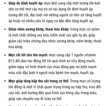
Giúp ổn định huyết áp:
mực khô cung cấp một lượng lớn kali
cho cơ thể nhờ vậy mà nó có tác dụng ổn định huyết áp
tương đối tốt, đặc biệt với những người có tiền sử tăng huyết
áp hoặc có nhiều yếu tố nguy cơ dẫn đến tăng huyết áp.
Giảm viêm xương khớp, thoái hóa khớp:
trong mực có selen
là một chất chống oxy hóa, kiểm soát các gốc tự do, giúp
giảm các triệu chứng đau nhức xương khớp, viêm khớp, thoái
hóa khớp.
Mực rất tốt cho tim mạch:
mực cung cấp 1 nguồn vitamin
B12 dồi dào tác động tốt tới quá trình xơ vữa động mạch,
giảm nguy cơ hình thành cục máu đông gây tai biến mạch
máu não đặc biệt ở người mắc bệnh tim mạch, huyết áp.
Mực giúp tăng hấp thu sắt trong cơ thể:
Trong mực có lượng
lớn đồng là một vi chất quan trọng trong sự hấp thụ, trao đổi
của sắt, ảnh hưởng đến quá trình tạo hồng cầu trong máu,
giúp vận chuyển oxy đi toàn cơ thể.