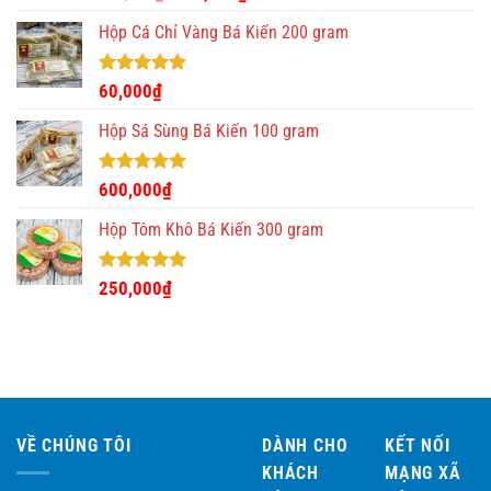
hạng
5.00
gốc
hiện
5 sao
Hộp Cá Chỉ Vàng Bá Kiến 200 gram
là:
tại
300,000₫.
là:
280,000₫.
Được xếp
60,000
₫
hạng
5.00
5 sao
Hộp Sá Sùng Bá Kiến 100 gram
Được xếp
600,000
₫
hạng
5.00
5 sao
Hộp Tôm Khô Bá Kiến 300 gram
Được xếp
250,000
₫
hạng
5.00
5 sao
VỀ CHÚNG TÔI
DÀNH CHO
KẾT NỐI
KHÁCH
MẠNG XÃ