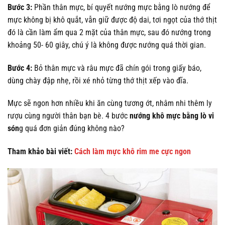
Bước 3:
Phần thân mực, bí quyết nướng mực bằng lò nướng để
mực không bị khô quắt, vẫn giữ được độ dai, tơi ngọt của thớ thịt
đó là cần làm ẩm qua 2 mặt của thân mực, sau đó nướng trong
khoảng 50- 60 giây, chú ý là không được nướng quá thời gian.
Bước 4:
Bỏ thân mực và râu mực đã chín gói trong giấy báo,
dùng chày đập nhẹ, rồi xé nhỏ từng thớ thịt xếp vào đĩa.
Mực sẽ ngon hơn nhiều khi ăn cùng tương ớt, nhâm nhi thêm ly
rượu cùng người thân bạn bè. 4 bước
nướng khô mực bằng lò vi
són
g quá đơn giản đúng không nào?
Tham khảo bài viết:
Cách làm mực khô rim me cực ngon