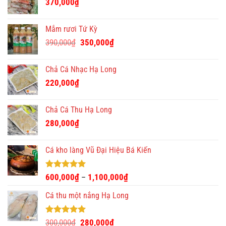
370,000
₫
Mắm rươi Tứ Kỳ
Giá
Giá
390,000
₫
350,000
₫
gốc
hiện
là:
tại
Chả Cá Nhạc Hạ Long
390,000₫.
là:
220,000
₫
350,000₫.
Chả Cá Thu Hạ Long
280,000
₫
Cá kho làng Vũ Đại Hiệu Bá Kiến
Được xếp
600,000
₫
1,100,000
₫
–
hạng
4.93
5 sao
Cá thu một nắng Hạ Long
Được xếp
Giá
Giá
300,000
₫
280,000
₫