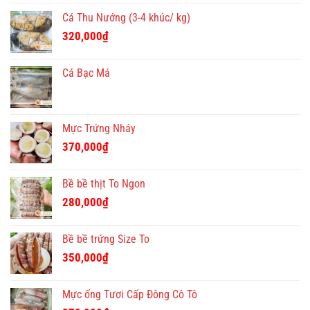
Cá Thu Nướng (3-4 khúc/ kg)
320,000
₫
Cá Bạc Má
Mực Trứng Nháy
370,000
₫
Bề bề thịt To Ngon
280,000
₫
Bề bề trứng Size To
350,000
₫
Mực ống Tươi Cấp Đông Cô Tô