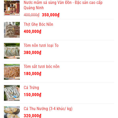
ý
Nước mắm sá sùng Vân Đồn - Đặc sản cao cấp
nghĩa
Quảng Ninh
và
Giá
Giá
độc
400,000
₫
350,000
₫
đáo
gốc
hiện
Thịt Ghẹ Bóc Nõn
là:
tại
400,000₫.
là:
400,000
₫
350,000₫.
Tôm nõn tươi loại To
380,000
₫
Tôm sắt tươi bóc nõn
180,000
₫
Cá Trứng
150,000
₫
Cá Thu Nướng (3-4 khúc/ kg)
320,000
₫