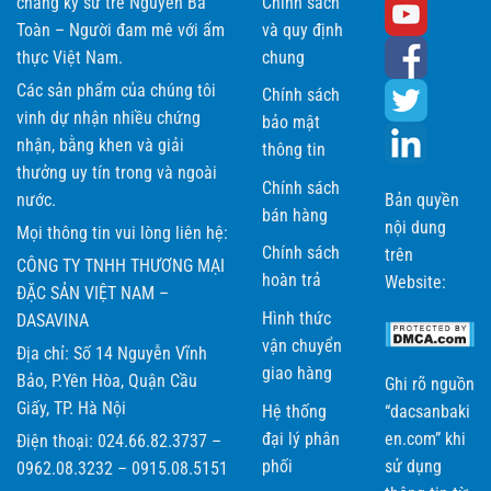
chàng kỹ sư trẻ Nguyễn Bá
Chính sách
Toàn – Người đam mê với ẩm
và quy định
thực Việt Nam.
chung
Các sản phẩm của chúng tôi
Chính sách
vinh dự nhận nhiều chứng
bảo mật
nhận, bằng khen và giải
thông tin
thưởng uy tín trong và ngoài
Chính sách
nước.
Bản quyền
bán hàng
nội dung
Mọi thông tin vui lòng liên hệ:
Chính sách
trên
CÔNG TY TNHH THƯƠNG MẠI
hoàn trả
Website:
ĐẶC SẢN VIỆT NAM –
Hình thức
DASAVINA
vận chuyển
Địa chỉ: Số 14 Nguyễn Vĩnh
giao hàng
Bảo, P.Yên Hòa, Quận Cầu
Ghi rõ nguồn
Giấy, TP. Hà Nội
Hệ thống
“dacsanbaki
đại lý phân
en.com” khi
Điện thoại: 024.66.82.3737 –
phối
sử dụng
0962.08.3232 – 0915.08.5151