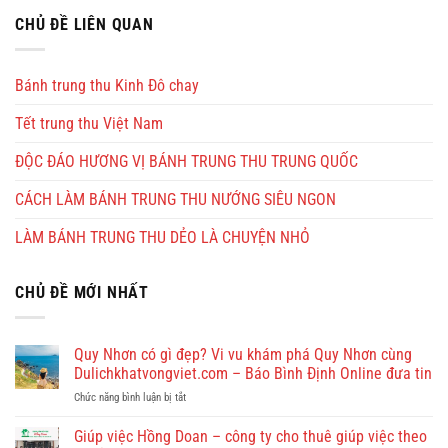
CHỦ ĐỀ LIÊN QUAN
Bánh trung thu Kinh Đô chay
Tết trung thu Việt Nam
ĐỘC ĐÁO HƯƠNG VỊ BÁNH TRUNG THU TRUNG QUỐC
CÁCH LÀM BÁNH TRUNG THU NƯỚNG SIÊU NGON
LÀM BÁNH TRUNG THU DẺO LÀ CHUYỆN NHỎ
CHỦ ĐỀ MỚI NHẤT
Quy Nhơn có gì đẹp? Vi vu khám phá Quy Nhơn cùng
Dulichkhatvongviet.com – Báo Bình Định Online đưa tin
ở
Chức năng bình luận bị tắt
Quy
Nhơn
Giúp việc Hồng Doan – công ty cho thuê giúp việc theo
có