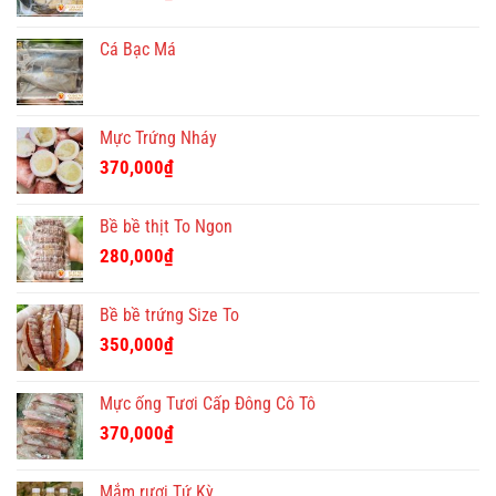
Cá Bạc Má
Mực Trứng Nháy
370,000
₫
Bề bề thịt To Ngon
280,000
₫
Bề bề trứng Size To
350,000
₫
Mực ống Tươi Cấp Đông Cô Tô
370,000
₫
Mắm rươi Tứ Kỳ