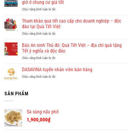
giờ ở chung cư giá tốt
gì
ở
Chức năng bình luận bị tắt
đẹp?
Giúp
Vi
việc
Tham khảo quà tết cao cấp cho doanh nghiệp – độc
vu
Hồng
khám
đáo tại Quà Tết Việt
Doan
phá
ở
Chức năng bình luận bị tắt
–
Quy
Tham
công
Nhơn
khảo
Báo An ninh Thủ đô: Quà Tết Việt – địa chỉ quà tặng
ty
cùng
quà
cho
Tết ý nghĩa và độc đáo
Dulichkhatvongviet.com
tết
thuê
–
ở
Chức năng bình luận bị tắt
cao
giúp
Báo
Báo
cấp
việc
Bình
An
DASAVINA tuyển nhân viên bán hàng
cho
theo
Định
ninh
doanh
giờ
Online
ở
Chức năng bình luận bị tắt
Thủ
nghiệp
ở
đưa
DASAVINA
đô:
–
chung
tin
tuyển
Quà
độc
cư
nhân
SẢN PHẨM
Tết
đáo
giá
viên
Việt
tại
tốt
bán
–
Quà
hàng
địa
Tết
Sá sùng nấu phở
chỉ
Việt
quà
1,900,000
₫
tặng
Tết