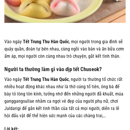
Vào ngày
Tết Trung Thu Hàn Quốc
, mọi người trong gia đình sẽ
quây quần, đoàn tự bên nhau, cùng ngồi vào bàn và ăn bữa cơm
ấm áp, mọi người còn cùng nhau trò chuyện, gắt kết tình thân.
Người ta thường làm gì vào dịp tết Chuseok?
Vào ngày
Tết Trung Thu Hàn Quốc
, người ta thường tổ chức rất
nhiều hoạt động khác nhau như là thờ cúng tổ tiên, ông bà để
bày tỏ lòng tôn kính, tưởng nhớ đến những người đã khuất, múa
ganggangsullae nhằm ca ngợi vẻ đẹp của người phụ nữ, chơi
Juldarigi để gắn kết tinh thần của tất cả mọi người, diễn ra lễ
hội đấu vật để thể hiện sức mạnh của các chàng trai,…
Lời kết: