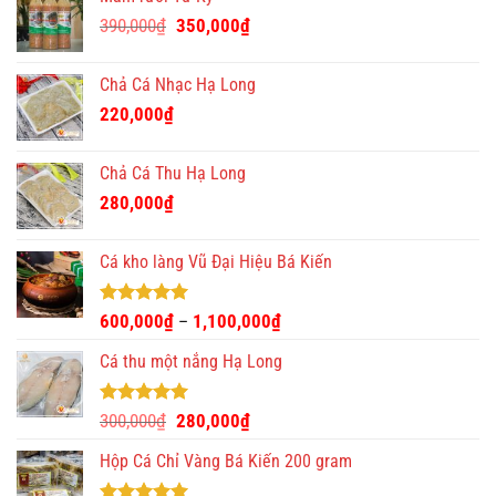
Giá
Giá
390,000
₫
350,000
₫
gốc
hiện
là:
tại
Chả Cá Nhạc Hạ Long
390,000₫.
là:
220,000
₫
350,000₫.
Chả Cá Thu Hạ Long
280,000
₫
Cá kho làng Vũ Đại Hiệu Bá Kiến
Được xếp
600,000
₫
1,100,000
₫
–
hạng
4.93
5 sao
Cá thu một nắng Hạ Long
Được xếp
Giá
Giá
300,000
₫
280,000
₫
hạng
5.00
gốc
hiện
5 sao
Hộp Cá Chỉ Vàng Bá Kiến 200 gram
là:
tại
300,000₫.
là: