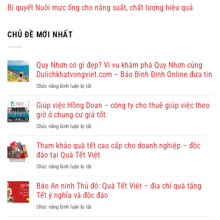
Bí quyết Nuôi mực ống cho năng suất, chất lượng hiệu quả
CHỦ ĐỀ MỚI NHẤT
Quy Nhơn có gì đẹp? Vi vu khám phá Quy Nhơn cùng
Dulichkhatvongviet.com – Báo Bình Định Online đưa tin
ở
Chức năng bình luận bị tắt
Quy
Nhơn
Giúp việc Hồng Doan – công ty cho thuê giúp việc theo
có
giờ ở chung cư giá tốt
gì
ở
Chức năng bình luận bị tắt
đẹp?
Giúp
Vi
việc
Tham khảo quà tết cao cấp cho doanh nghiệp – độc
vu
Hồng
khám
đáo tại Quà Tết Việt
Doan
phá
ở
Chức năng bình luận bị tắt
–
Quy
Tham
công
Nhơn
khảo
Báo An ninh Thủ đô: Quà Tết Việt – địa chỉ quà tặng
ty
cùng
quà
cho
Tết ý nghĩa và độc đáo
Dulichkhatvongviet.com
tết
thuê
–
ở
Chức năng bình luận bị tắt
cao
giúp
Báo
Báo
cấp
việc
Bình