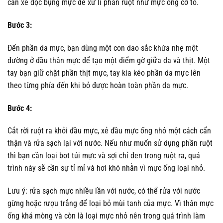
cần xẻ dọc bụng mực để xử lí phần ruột như mực ống cỡ to.
Bước 3:
Đến phần da mực, bạn dùng một con dao sắc khứa nhẹ một
đường ở đầu thân mực để tạo một điểm gờ giữa da và thịt. Một
tay bạn giữ chặt phần thịt mực, tay kia kéo phần da mực lên
theo từng phía đến khi bỏ được hoàn toàn phần da mực.
Bước 4:
Cắt rời ruột ra khỏi đầu mực, xẻ đầu mực ống nhỏ một cách cẩn
thận và rửa sạch lại với nước. Nếu như muốn sử dụng phần ruột
thì bạn cần loại bot túi mực và sợi chỉ đen trong ruột ra, quá
trình này sẽ cần sự tỉ mỉ và hơi khó nhằn vì mực ống loại nhỏ.
Lưu ý: rửa sạch mực nhiều lần với nước, có thể rửa với nước
gừng hoặc rượu trắng để loại bỏ mùi tanh của mực. Vì thân mực
ống khá mòng và còn là loại mực nhỏ nên trong quá trình làm