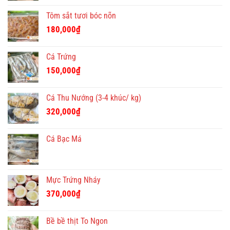
Tôm sắt tươi bóc nõn
180,000
₫
Cá Trứng
150,000
₫
Cá Thu Nướng (3-4 khúc/ kg)
320,000
₫
Cá Bạc Má
Mực Trứng Nháy
370,000
₫
Bề bề thịt To Ngon