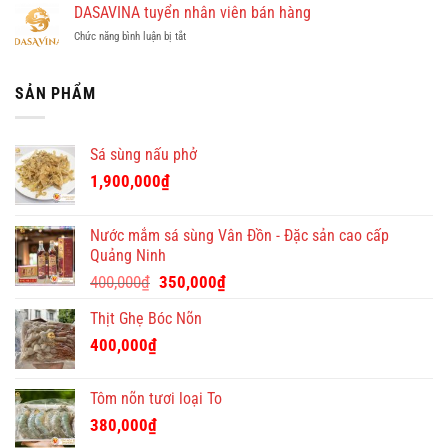
An
DASAVINA tuyển nhân viên bán hàng
cho
theo
Định
ninh
doanh
giờ
Online
ở
Chức năng bình luận bị tắt
Thủ
nghiệp
ở
đưa
DASAVINA
đô:
–
chung
tin
tuyển
Quà
độc
cư
nhân
SẢN PHẨM
Tết
đáo
giá
viên
Việt
tại
tốt
bán
–
Quà
hàng
địa
Tết
Sá sùng nấu phở
chỉ
Việt
quà
1,900,000
₫
tặng
Tết
ý
Nước mắm sá sùng Vân Đồn - Đặc sản cao cấp
nghĩa
Quảng Ninh
và
Giá
Giá
độc
400,000
₫
350,000
₫
đáo
gốc
hiện
Thịt Ghẹ Bóc Nõn
là:
tại
400,000₫.
là:
400,000
₫
350,000₫.
Tôm nõn tươi loại To
380,000
₫