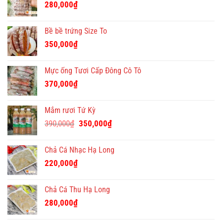
280,000
₫
Bề bề trứng Size To
350,000
₫
Mực ống Tươi Cấp Đông Cô Tô
370,000
₫
Mắm rươi Tứ Kỳ
Giá
Giá
390,000
₫
350,000
₫
gốc
hiện
là:
tại
Chả Cá Nhạc Hạ Long
390,000₫.
là:
220,000
₫
350,000₫.
Chả Cá Thu Hạ Long
280,000
₫