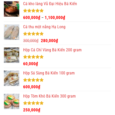
Cá kho làng Vũ Đại Hiệu Bá Kiến
Được xếp
600,000
₫
1,100,000
₫
–
hạng
4.93
5 sao
Cá thu một nắng Hạ Long
Được xếp
Giá
Giá
300,000
₫
280,000
₫
hạng
5.00
gốc
hiện
5 sao
Hộp Cá Chỉ Vàng Bá Kiến 200 gram
là:
tại
300,000₫.
là:
280,000₫.
Được xếp
60,000
₫
hạng
5.00
5 sao
Hộp Sá Sùng Bá Kiến 100 gram
Được xếp
600,000
₫
hạng
5.00
5 sao
Hộp Tôm Khô Bá Kiến 300 gram
Được xếp
250,000
₫
hạng
5.00