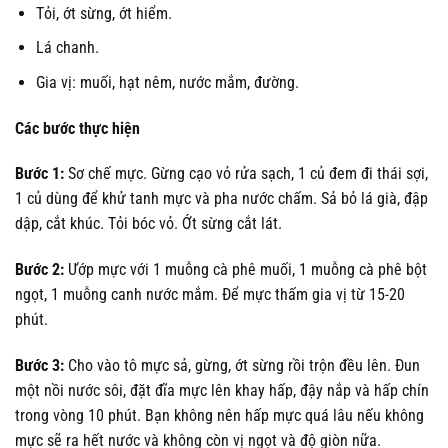
Tỏi, ớt sừng, ớt hiểm.
Lá chanh.
Gia vị: muối, hạt nêm, nước mắm, đường.
Các bước thực hiện
Bước 1:
Sơ chế mực. Gừng cạo vỏ rửa sạch, 1 củ đem đi thái sợi,
1 củ dùng để khử tanh mực và pha nước chấm. Sả bỏ lá già, đập
dập, cắt khúc. Tỏi bóc vỏ. Ớt sừng cắt lát.
Bước 2:
Ướp mực với 1 muỗng cà phê muối, 1 muỗng cà phê bột
ngọt, 1 muỗng canh nước mắm. Để mực thấm gia vị từ 15-20
phút.
Bước 3:
Cho vào tô mực sả, gừng, ớt sừng rồi trộn đều lên. Đun
một nồi nước sôi, đặt đĩa mực lên khay hấp, đậy nắp và hấp chín
trong vòng 10 phút. Bạn không nên hấp mực quá lâu nếu không
mực sẽ ra hết nước và không còn vị ngọt và độ giòn nữa.