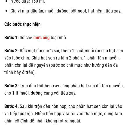
Nước dừa: 150 ml.
Gia vị như dầu ăn, muối, đường, bột ngọt, hạt nêm, tiêu xay.
Các bước thực hiện
Bước 1:
Sơ chế
mực ống
loại nhỏ.
Bước 2:
Bắc một nồi nước sôi, thêm 1 chút muối rồi cho hạt sen
vào luộc chín. Chia hạt sen ra làm 2 phần, 1 phần tán nhuyễn,
phần còn lại để nguyên (bước sơ chế mực như hướng dẫn đã
trình bày ở trên).
Bước 3:
Trộn đều thịt heo xay cùng phần hạt sen đã tán nhuyễn,
cho 1 ít muối, đường cùng với tiêu xay.
Bước 4:
Sau khi trộn đều hỗn hợp, cho phần hạt sen còn lại vào
và tiếp tục trộn. Nhồii hỗn hợp vừa rồi vào thân mực, dùng tăm
ghim cố định để nhân không rớt ra ngoài.