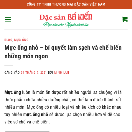
Bỏ
CÔNG TY TNHH THƯƠNG MẠI ĐẶC SẢN VIỆT NAM
qua
nội
dung
BLOG
,
MỰC ỐNG
Mực ống nhỏ – bí quyết làm sạch và chế biến
những món ngon
ĐĂNG VÀO
31 THÁNG 7, 2021
BỞI
MINH LAN
Mực ống
luôn là món ăn được rất nhiều người ưa chuộng vì là
thực phẩm chứa nhiều dưỡng chất, có thể làm được thành rất
nhiều món. Mực ống có nhiều loại và nhiều kích cỡ khác nhau,
tuy nhiên
mực ống nhỏ
sẽ được lựa chọn nhiều hơn vì dễ cho
việc sơ chế và chế biến.