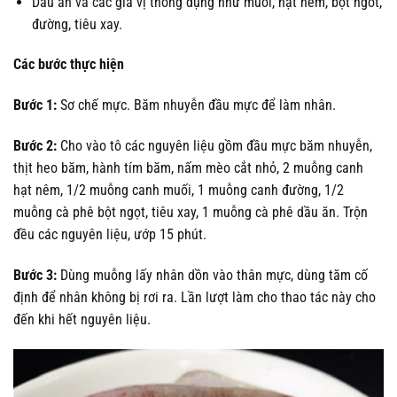
Dầu ăn và các gia vị thông dụng như muối, hạt nêm, bột ngot,
đường, tiêu xay.
Các bước thực hiện
Bước 1:
Sơ chế mực. Băm nhuyễn đầu mực để làm nhân.
Bước 2:
Cho vào tô các nguyên liệu gồm đầu mực băm nhuyễn,
thịt heo băm, hành tím băm, nấm mèo cắt nhỏ, 2 muỗng canh
hạt nêm, 1/2 muỗng canh muối, 1 muỗng canh đường, 1/2
muỗng cà phê bột ngọt, tiêu xay, 1 muỗng cà phê dầu ăn. Trộn
đều các nguyên liệu, ướp 15 phút.
Bước 3:
Dùng muỗng lấy nhân dồn vào thân mực, dùng tăm cố
định để nhân không bị rơi ra. Lần lượt làm cho thao tác này cho
đến khi hết nguyên liệu.