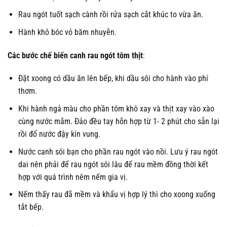
Rau ngót tuốt sạch cành rồi rửa sạch cắt khúc to vừa ăn.
Hành khô bóc vỏ băm nhuyễn.
Các bước chế biến canh rau ngót tôm thịt
:
Đặt xoong có dầu ăn lên bếp, khi dầu sôi cho hành vào phí
thơm.
Khi hành ngả màu cho phần tôm khô xay và thịt xay vào xào
cùng nước mắm. Đảo đều tay hỗn hợp từ 1- 2 phút cho sẵn lại
rồi đổ nước đậy kín vung.
Nước canh sôi bạn cho phần rau ngót vào nồi. Lưu ý rau ngót
dai nên phải để rau ngót sôi lâu để rau mềm đồng thời kết
hợp với quá trình nêm nếm gia vị.
Nếm thấy rau đã mềm và khẩu vị hợp lý thì cho xoong xuống
tắt bếp.