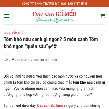
Bỏ
CÔNG TY TNHH THƯƠNG MẠI ĐẶC SẢN VIỆT NAM
qua
nội
dung
BLOG
,
TÔM KHÔ
Tôm khô nấu canh gì ngon? 5 món canh Tôm
khô ngon “quên sầu”✔️❣️
ĐĂNG VÀO
26 THÁNG 5, 2020
BỞI
MINH LAN
Đối với những người yêu thích các món nước và có nguyên liệu
chính là tôm khô thì đều có chung thắc mắc
tôm khô nấu canh gì
ngon.
Vậy có những món canh nào vừa mang lại giá trị dinh
dưỡng lại phù hợp với mọi đối tượng trong gia đình bạn?
Tại bài viết dưới đây,
Đặc sản Bá Kiến
sẽ gợi ý cho bạn những