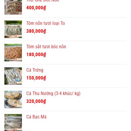
là:
tại
400,000₫.
là:
400,000
₫
350,000₫.
Tôm nõn tươi loại To
380,000
₫
Tôm sắt tươi bóc nõn
180,000
₫
Cá Trứng
150,000
₫
Cá Thu Nướng (3-4 khúc/ kg)
320,000
₫
Cá Bạc Má