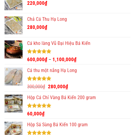
220,000
₫
350,000₫.
Chả Cá Thu Hạ Long
280,000
₫
Cá kho làng Vũ Đại Hiệu Bá Kiến
Được xếp
600,000
₫
1,100,000
₫
–
hạng
4.93
5 sao
Cá thu một nắng Hạ Long
Được xếp
Giá
Giá
300,000
₫
280,000
₫
hạng
5.00
gốc
hiện
5 sao
Hộp Cá Chỉ Vàng Bá Kiến 200 gram
là:
tại
300,000₫.
là:
280,000₫.
Được xếp
60,000
₫
hạng
5.00
5 sao
Hộp Sá Sùng Bá Kiến 100 gram