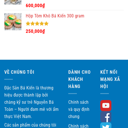
Được xếp
600,000
₫
hạng
5.00
5 sao
Hộp Tôm Khô Bá Kiến 300 gram
Được xếp
250,000
₫
hạng
5.00
5 sao
VỀ CHÚNG TÔI
DÀNH CHO
KẾT NỐI
KHÁCH
MẠNG XÃ
HÀNG
HỘI
Đặc Sản Bá Kiến là thương
hiệu được thành lập bởi
chàng kỹ sư trẻ Nguyễn Bá
Chính sách
Toàn – Người đam mê với ẩm
và quy định
thực Việt Nam.
chung
Các sản phẩm của chúng tôi
Chính sách