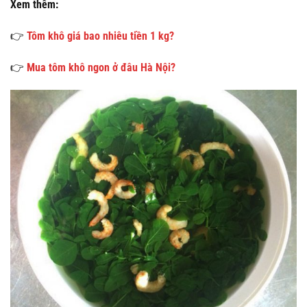
Xem thêm:
👉
Tôm khô giá bao nhiêu tiền 1 kg?
👉
Mua tôm khô ngon ở đâu Hà Nội?