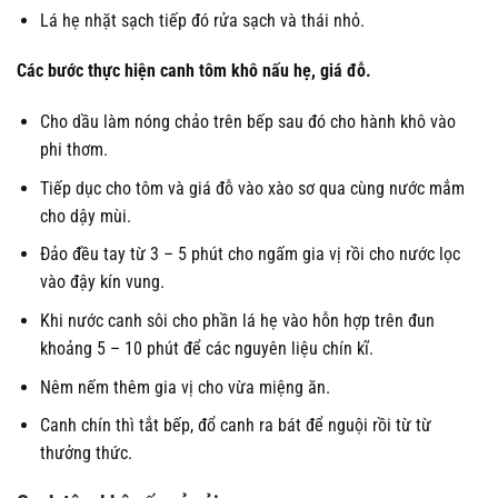
Lá hẹ nhặt sạch tiếp đó rửa sạch và thái nhỏ.
Các bước thực hiện canh tôm khô nấu hẹ, giá đỗ.
Cho dầu làm nóng chảo trên bếp sau đó cho hành khô vào
phi thơm.
Tiếp dục cho tôm và giá đỗ vào xào sơ qua cùng nước mắm
cho dậy mùi.
Đảo đều tay từ 3 – 5 phút cho ngấm gia vị rồi cho nước lọc
vào đậy kín vung.
Khi nước canh sôi cho phần lá hẹ vào hỗn hợp trên đun
khoảng 5 – 10 phút để các nguyên liệu chín kĩ.
Nêm nếm thêm gia vị cho vừa miệng ăn.
Canh chín thì tắt bếp, đổ canh ra bát để nguội rồi từ từ
thưởng thức.