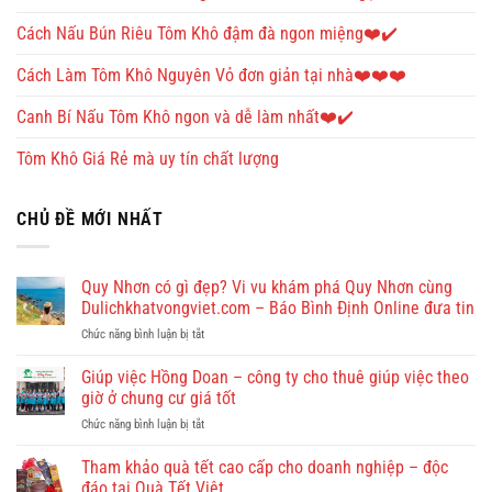
Cách Nấu Bún Riêu Tôm Khô đậm đà ngon miệng❤️✔️
Cách Làm Tôm Khô Nguyên Vỏ đơn giản tại nhà❤️❤️❤️
Canh Bí Nấu Tôm Khô ngon và dễ làm nhất❤️✔️
Tôm Khô Giá Rẻ mà uy tín chất lượng
CHỦ ĐỀ MỚI NHẤT
Quy Nhơn có gì đẹp? Vi vu khám phá Quy Nhơn cùng
Dulichkhatvongviet.com – Báo Bình Định Online đưa tin
ở
Chức năng bình luận bị tắt
Quy
Nhơn
Giúp việc Hồng Doan – công ty cho thuê giúp việc theo
có
giờ ở chung cư giá tốt
gì
ở
Chức năng bình luận bị tắt
đẹp?
Giúp
Vi
việc
Tham khảo quà tết cao cấp cho doanh nghiệp – độc
vu
Hồng
khám
đáo tại Quà Tết Việt