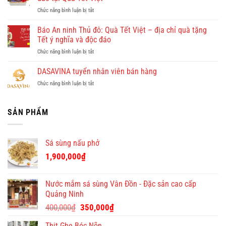
Doan
phá
ở
Chức năng bình luận bị tắt
–
Quy
Tham
công
Nhơn
khảo
Báo An ninh Thủ đô: Quà Tết Việt – địa chỉ quà tặng
ty
cùng
quà
cho
Tết ý nghĩa và độc đáo
Dulichkhatvongviet.com
tết
thuê
–
ở
Chức năng bình luận bị tắt
cao
giúp
Báo
Báo
cấp
việc
Bình
An
DASAVINA tuyển nhân viên bán hàng
cho
theo
Định
ninh
doanh
giờ
Online
ở
Chức năng bình luận bị tắt
Thủ
nghiệp
ở
đưa
DASAVINA
đô:
–
chung
tin
tuyển
Quà
độc
cư
nhân
SẢN PHẨM
Tết
đáo
giá
viên
Việt
tại
tốt
bán
–
Quà
hàng
địa
Tết
Sá sùng nấu phở
chỉ
Việt
quà
1,900,000
₫
tặng
Tết
ý
Nước mắm sá sùng Vân Đồn - Đặc sản cao cấp
nghĩa
Quảng Ninh
và
Giá
Giá
độc
400,000
₫
350,000
₫
đáo
gốc
hiện
Thịt Ghẹ Bóc Nõn