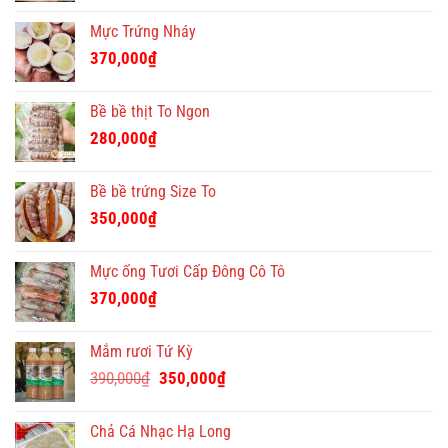
Mực Trứng Nháy
370,000
₫
Bề bề thịt To Ngon
280,000
₫
Bề bề trứng Size To
350,000
₫
Mực ống Tươi Cấp Đông Cô Tô
370,000
₫
Mắm rươi Tứ Kỳ
Giá
Giá
390,000
₫
350,000
₫
gốc
hiện
là:
tại
Chả Cá Nhạc Hạ Long
390,000₫.
là: