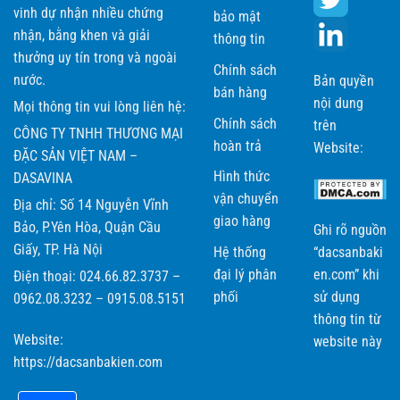
vinh dự nhận nhiều chứng
bảo mật
nhận, bằng khen và giải
thông tin
thưởng uy tín trong và ngoài
Chính sách
nước.
Bản quyền
bán hàng
nội dung
Mọi thông tin vui lòng liên hệ:
Chính sách
trên
CÔNG TY TNHH THƯƠNG MẠI
hoàn trả
Website:
ĐẶC SẢN VIỆT NAM –
Hình thức
DASAVINA
vận chuyển
Địa chỉ: Số 14 Nguyễn Vĩnh
giao hàng
Bảo, P.Yên Hòa, Quận Cầu
Ghi rõ nguồn
Giấy, TP. Hà Nội
Hệ thống
“dacsanbaki
đại lý phân
en.com” khi
Điện thoại: 024.66.82.3737 –
phối
sử dụng
0962.08.3232 – 0915.08.5151
thông tin từ
Website:
website này
https://dacsanbakien.com