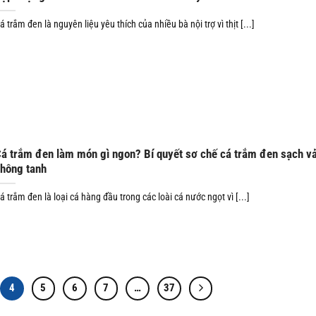
á trắm đen là nguyên liệu yêu thích của nhiều bà nội trợ vì thịt [...]
á trắm đen làm món gì ngon? Bí quyết sơ chế cá trắm đen sạch v
hông tanh
á trắm đen là loại cá hàng đầu trong các loài cá nước ngọt vì [...]
4
5
6
7
…
37