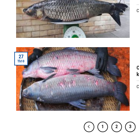
C
27
Th10
C
k
C
1
2
3