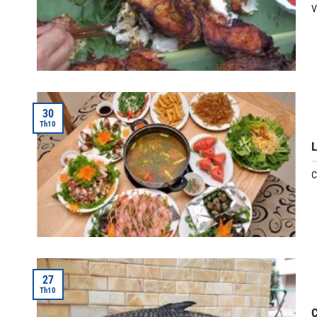
V
30
Th10
L
C
27
Th10
C