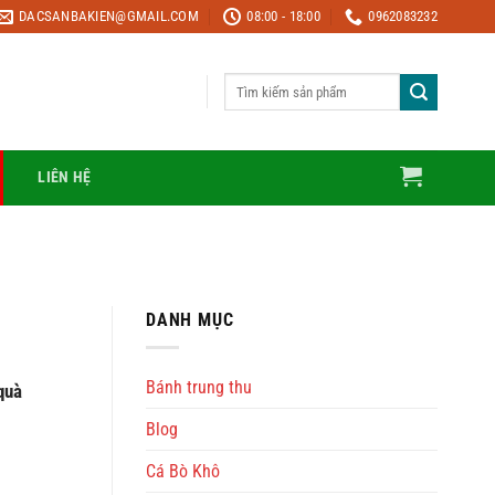
DACSANBAKIEN@GMAIL.COM
08:00 - 18:00
0962083232
Tìm
kiếm:
LIÊN HỆ
DANH MỤC
Bánh trung thu
quà
Blog
Cá Bò Khô