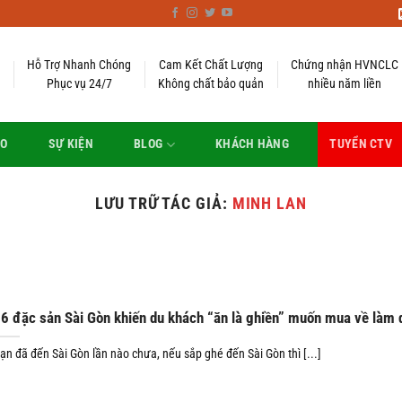
Hỗ Trợ Nhanh Chóng
Cam Kết Chất Lượng
Chứng nhận HVNCLC
Phục vụ 24/7
Không chất bảo quản
nhiều năm liền
EO
SỰ KIỆN
BLOG
KHÁCH HÀNG
TUYỂN CTV
LƯU TRỮ TÁC GIẢ:
MINH LAN
6 đặc sản Sài Gòn khiến du khách “ăn là ghiền” muốn mua về làm 
ạn đã đến Sài Gòn lần nào chưa, nếu sắp ghé đến Sài Gòn thì [...]