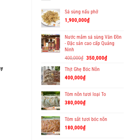
bán
địa
Việt
hàng
chỉ
Sá sùng nấu phở
quà
tặng
1,900,000
₫
Tết
ý
nghĩa
Nước mắm sá sùng Vân Đồn
và
- Đặc sản cao cấp Quảng
độc
Ninh
đáo
Giá
Giá
400,000
₫
350,000
₫
gốc
hiện
ảy
Thịt Ghẹ Bóc Nõn
là:
tại
400,000₫.
là:
400,000
₫
350,000₫.
Tôm nõn tươi loại To
380,000
₫
Tôm sắt tươi bóc nõn
180,000
₫