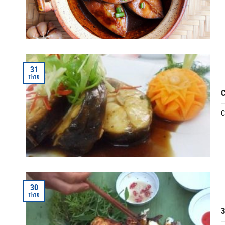
31
Th10
C
C
30
Th10
3