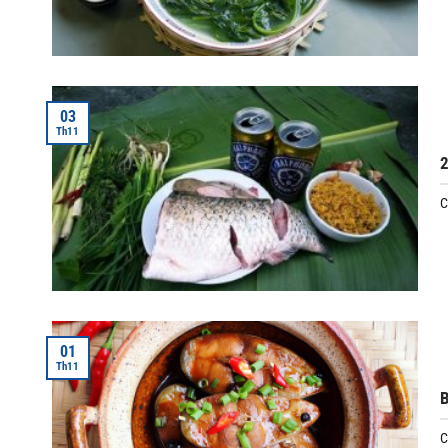
03
Th11
2
C
01
Th11
B
C