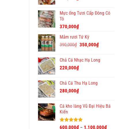
Mực ống Tươi Cấp Đông Cô
Tô
370,000
₫
Mắm rươi Tứ Kỳ
Giá
Giá
390,000
₫
350,000
₫
gốc
hiện
là:
tại
Chả Cá Nhạc Hạ Long
390,000₫.
là:
220,000
₫
350,000₫.
Chả Cá Thu Hạ Long
280,000
₫
Cá kho làng Vũ Đại Hiệu Bá
Kiến
Được xếp
600,000
₫
1,100,000
₫
–