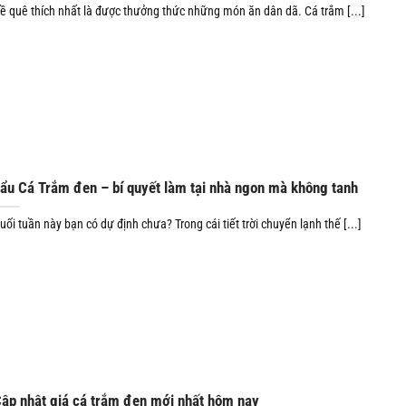
ề quê thích nhất là được thưởng thức những món ăn dân dã. Cá trắm [...]
ẩu Cá Trắm đen – bí quyết làm tại nhà ngon mà không tanh
uối tuần này bạn có dự định chưa? Trong cái tiết trời chuyển lạnh thế [...]
ập nhật giá cá trắm đen mới nhất hôm nay