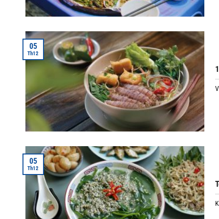
05
Th12
1
V
05
Th12
T
K