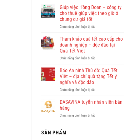
Quy
Nhơn
Giúp việc Hồng Doan – công ty
có
cho thuê giúp việc theo giờ ở
gì
chung cư giá tốt
đẹp?
ở
Chức năng bình luận bị tắt
Vi
Giúp
vu
việc
khám
Tham khảo quà tết cao cấp cho
Hồng
phá
doanh nghiệp – độc đáo tại
Doan
Quy
Quà Tết Việt
–
Nhơn
ở
Chức năng bình luận bị tắt
công
cùng
Tham
ty
Dulichkhatvongviet.com
khảo
cho
–
Báo An ninh Thủ đô: Quà Tết
quà
thuê
Báo
Việt – địa chỉ quà tặng Tết ý
tết
giúp
Bình
nghĩa và độc đáo
cao
việc
Định
ở
Chức năng bình luận bị tắt
cấp
theo
Online
Báo
cho
giờ
đưa
An
doanh
ở
DASAVINA tuyển nhân viên bán
tin
ninh
nghiệp
chung
hàng
Thủ
–
cư
ở
Chức năng bình luận bị tắt
đô:
độc
giá
DASAVINA
Quà
đáo
tốt
tuyển
Tết
tại
nhân
SẢN PHẨM
Việt
Quà
viên
–
Tết