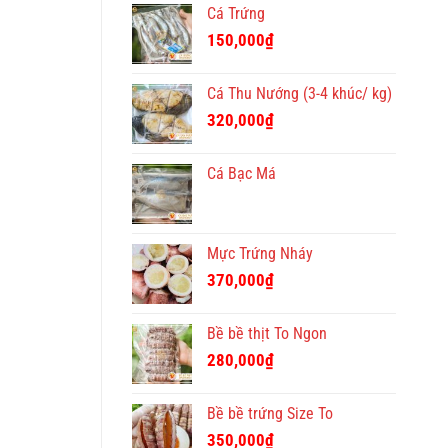
Cá Trứng
150,000
₫
Cá Thu Nướng (3-4 khúc/ kg)
320,000
₫
Cá Bạc Má
Mực Trứng Nháy
370,000
₫
Bề bề thịt To Ngon
280,000
₫
Bề bề trứng Size To
350,000
₫