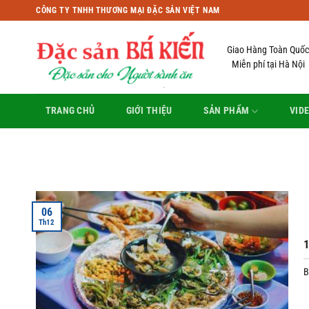
Bỏ
CÔNG TY TNHH THƯƠNG MẠI ĐẶC SẢN VIỆT NAM
qua
nội
Giao Hàng Toàn Quốc
dung
Miễn phí tại Hà Nội
TRANG CHỦ
GIỚI THIỆU
SẢN PHẨM
VID
06
Th12
1
B