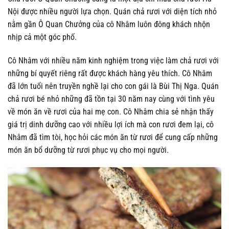
Nội được nhiều người lựa chọn. Quán chả rươi với diện tích nhỏ
nằm gần Ô Quan Chưởng của cô Nhâm luôn đông khách nhộn
nhịp cả một góc phố.
Cô Nhâm với nhiều năm kinh nghiệm trong việc làm chả rươi với
những bí quyết riêng rất được khách hàng yêu thích. Cô Nhâm
đã lớn tuổi nên truyền nghề lại cho con gái là Bùi Thị Nga. Quán
chả rươi bé nhỏ những đã tồn tại 30 năm nay cùng với tình yêu
về món ăn về rươi của hai mẹ con. Cô Nhâm chia sẻ nhận thấy
giá trị dinh dưỡng cao với nhiều lợi ích mà con rươi đem lại, cô
Nhâm đã tìm tòi, học hỏi các món ăn từ rươi để cung cấp những
món ăn bổ dưỡng từ rươi phục vụ cho mọi người.