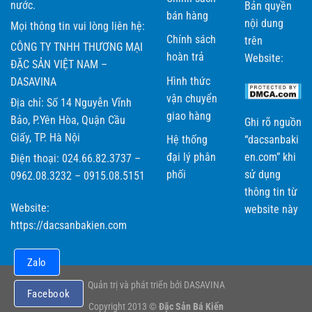
nước.
Bản quyền
bán hàng
nội dung
Mọi thông tin vui lòng liên hệ:
Chính sách
trên
CÔNG TY TNHH THƯƠNG MẠI
hoàn trả
Website:
ĐẶC SẢN VIỆT NAM –
Hình thức
DASAVINA
vận chuyển
Địa chỉ: Số 14 Nguyễn Vĩnh
giao hàng
Bảo, P.Yên Hòa, Quận Cầu
Ghi rõ nguồn
Giấy, TP. Hà Nội
Hệ thống
“dacsanbaki
đại lý phân
en.com” khi
Điện thoại: 024.66.82.3737 –
phối
sử dụng
0962.08.3232 – 0915.08.5151
thông tin từ
Website:
website này
https://dacsanbakien.com
Zalo
Quản trị và phát triển bởi DASAVINA
Facebook
Copyright 2013 ©
Đặc Sản Bá Kiến