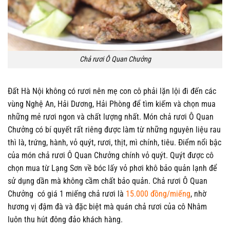
Chả rươi Ô Quan Chưởng
Đất Hà Nội không có rươi nên mẹ con cô phải lặn lội đi đến các
vùng Nghệ An, Hải Dương, Hải Phòng để tìm kiếm và chọn mua
những mẻ rươi ngon và chất lượng nhất. Món chả rươi Ô Quan
Chưởng có bí quyết rất riêng được làm từ những nguyên liệu rau
thì là, trứng, hành, vỏ quýt, rươi, thịt, mì chính, tiêu. Điểm nổi bậc
của món chả rươi Ô Quan Chưởng chính vỏ quýt. Quýt được cô
chọn mua từ Lạng Sơn về bóc lấy vỏ phơi khô bảo quản lạnh để
sử dụng dần mà không cầm chất bảo quản. Chả rươi Ô Quan
Chưởng có giá 1 miếng chả rươi là
15.000 đồng/miếng
, nhờ
hương vị đậm đà và đặc biệt mà quán chả rươi của cô Nhâm
luôn thu hút đông đảo khách hàng.