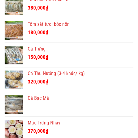
380,000
₫
Tôm sắt tươi bóc nõn
180,000
₫
Cá Trứng
150,000
₫
Cá Thu Nướng (3-4 khúc/ kg)
320,000
₫
Cá Bạc Má
Mực Trứng Nháy
370,000
₫