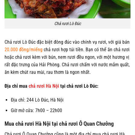
Chả rươi Lò Đúc
Chả rươi Lò Đúc đặc biệt đông đúc vào chính vụ rươi, với giá bán
20.000 đồng/miếng
chả rươi hợp túi tiền. Bạn có thể ăn chả rươi
hoặc chả rươi kèm với bún, nem rươi đều ngon, với một hương vị
rất đặc trưng của Hải Phòng. Chả rươi chấm với nước mắm quất,
ăn kèm chút rau mùi, rau thơm là ngon nhất.
Địa chỉ mua
chả rươi Hà Nội
tại chả rươi Lò Đúc:
Địa chỉ: 244 Lò Đúc, Hà Nội
Giờ mở cửa: 7h00 – 22h00
Mua chả rươi Hà Nội tại chả rươi Ô Quan Chưởng
Chả rươi Ô Quan Chưởng cũng là một địa chỉ mua chả rươi Hà