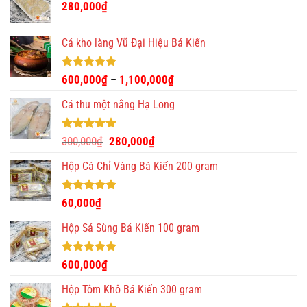
280,000
₫
Cá kho làng Vũ Đại Hiệu Bá Kiến
Được xếp
600,000
₫
1,100,000
₫
–
hạng
4.93
5 sao
Cá thu một nắng Hạ Long
Được xếp
Giá
Giá
300,000
₫
280,000
₫
hạng
5.00
gốc
hiện
5 sao
Hộp Cá Chỉ Vàng Bá Kiến 200 gram
là:
tại
300,000₫.
là:
280,000₫.
Được xếp
60,000
₫
hạng
5.00
5 sao
Hộp Sá Sùng Bá Kiến 100 gram
Được xếp
600,000
₫
hạng
5.00
5 sao
Hộp Tôm Khô Bá Kiến 300 gram