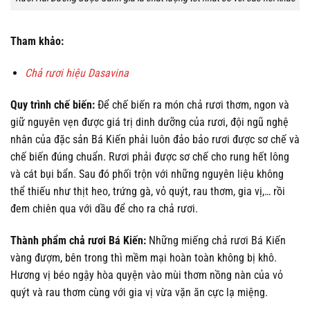
Tham khảo:
Chả rươi hiệu Dasavina
Quy trình chế biến:
Để chế biến ra món chả rươi thơm, ngon và
giữ nguyên vẹn được giá trị dinh dưỡng của rươi, đội ngũ nghệ
nhân của đặc sản Bá Kiến phải luôn đảo bảo rươi được sơ chế và
chế biến đúng chuẩn. Rươi phải được sơ chế cho rung hết lông
và cát bụi bẩn. Sau đó phối trộn với những nguyên liệu không
thể thiếu như thịt heo, trứng gà, vỏ quýt, rau thơm, gia vị,… rồi
đem chiên qua với dầu để cho ra chả rươi.
Thành phẩm chả rươi Bá Kiến:
Những miếng chả rươi Bá Kiến
vàng đượm, bên trong thì mềm mại hoàn toàn không bị khô.
Hương vị béo ngậy hòa quyện vào mùi thơm nồng nàn của vỏ
quýt và rau thơm cùng với gia vị vừa vặn ăn cực lạ miệng.