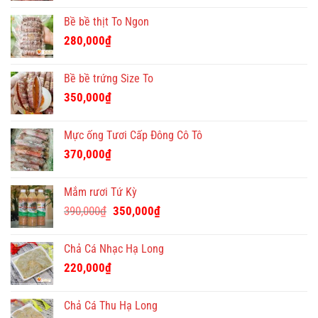
Bề bề thịt To Ngon
280,000
₫
Bề bề trứng Size To
350,000
₫
Mực ống Tươi Cấp Đông Cô Tô
370,000
₫
Mắm rươi Tứ Kỳ
Giá
Giá
390,000
₫
350,000
₫
gốc
hiện
là:
tại
Chả Cá Nhạc Hạ Long
390,000₫.
là:
220,000
₫
350,000₫.
Chả Cá Thu Hạ Long