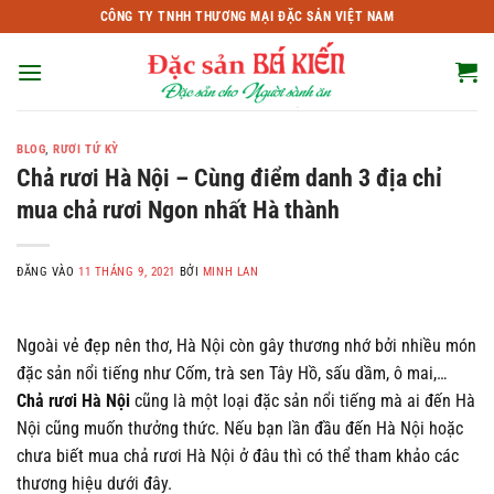
Bỏ
CÔNG TY TNHH THƯƠNG MẠI ĐẶC SẢN VIỆT NAM
qua
nội
dung
BLOG
,
RƯƠI TỨ KỲ
Chả rươi Hà Nội – Cùng điểm danh 3 địa chỉ
mua chả rươi Ngon nhất Hà thành
ĐĂNG VÀO
11 THÁNG 9, 2021
BỞI
MINH LAN
Ngoài vẻ đẹp nên thơ, Hà Nội còn gây thương nhớ bởi nhiều món
đặc sản nổi tiếng như Cốm, trà sen Tây Hồ, sấu dầm, ô mai,…
Chả rươi Hà Nội
cũng là một loại đặc sản nổi tiếng mà ai đến Hà
Nội cũng muốn thưởng thức. Nếu bạn lần đầu đến Hà Nội hoặc
chưa biết mua chả rươi Hà Nội ở đâu thì có thể tham khảo các
thương hiệu dưới đây.