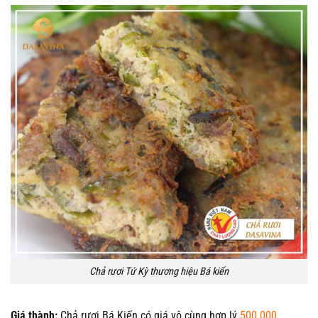
Chả rươi Tứ Kỳ thương hiệu Bá kiến
Giá thành:
Chả rươi Bá Kiến có giá vô cùng hợp lý
500.000