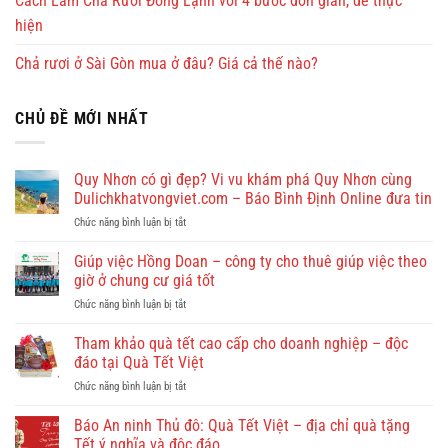
Cách Làm Chả Rươi Đông Lạnh với 4 bước đơn giản, dễ thực
hiện
Chả rươi ở Sài Gòn mua ở đâu? Giá cả thế nào?
CHỦ ĐỀ MỚI NHẤT
Quy Nhơn có gì đẹp? Vi vu khám phá Quy Nhơn cùng
Dulichkhatvongviet.com – Báo Bình Định Online đưa tin
ở
Chức năng bình luận bị tắt
Quy
Nhơn
Giúp việc Hồng Doan – công ty cho thuê giúp việc theo
có
giờ ở chung cư giá tốt
gì
ở
Chức năng bình luận bị tắt
đẹp?
Giúp
Vi
việc
Tham khảo quà tết cao cấp cho doanh nghiệp – độc
vu
Hồng
khám
đáo tại Quà Tết Việt
Doan
phá
ở
Chức năng bình luận bị tắt
–
Quy
Tham
công
Nhơn
khảo
Báo An ninh Thủ đô: Quà Tết Việt – địa chỉ quà tặng
ty
cùng
quà
cho
Tết ý nghĩa và độc đáo
Dulichkhatvongviet.com