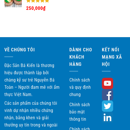
Được xếp
250,000
₫
hạng
5.00
5 sao
VỀ CHÚNG TÔI
DÀNH CHO
KẾT NỐI
KHÁCH
MẠNG XÃ
HÀNG
HỘI
Đặc Sản Bá Kiến là thương
hiệu được thành lập bởi
chàng kỹ sư trẻ Nguyễn Bá
Chính sách
Toàn – Người đam mê với ẩm
và quy định
thực Việt Nam.
chung
Các sản phẩm của chúng tôi
Chính sách
vinh dự nhận nhiều chứng
bảo mật
nhận, bằng khen và giải
thông tin
thưởng uy tín trong và ngoài
Chính sách