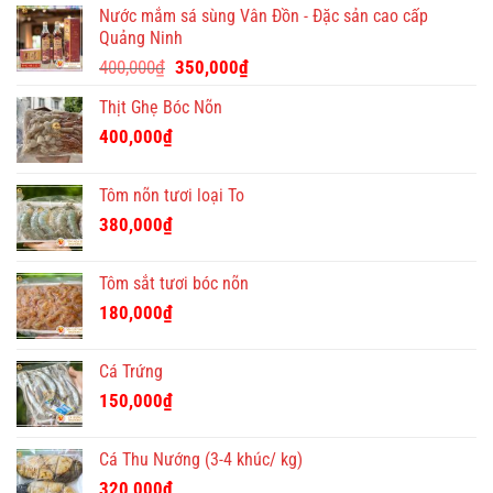
ý
Nước mắm sá sùng Vân Đồn - Đặc sản cao cấp
nghĩa
Quảng Ninh
và
Giá
Giá
độc
400,000
₫
350,000
₫
đáo
gốc
hiện
Thịt Ghẹ Bóc Nõn
là:
tại
400,000₫.
là:
400,000
₫
350,000₫.
Tôm nõn tươi loại To
380,000
₫
Tôm sắt tươi bóc nõn
180,000
₫
Cá Trứng
150,000
₫
Cá Thu Nướng (3-4 khúc/ kg)
320,000
₫