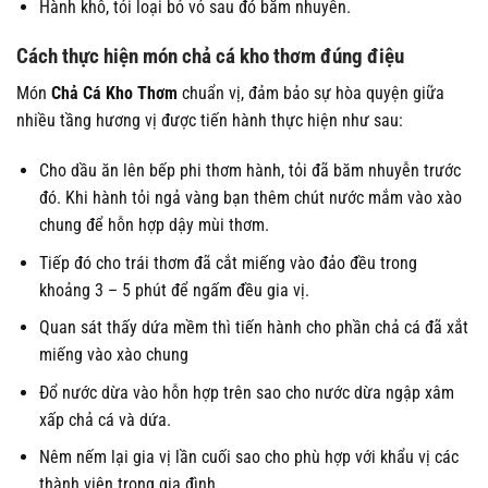
Hành khô, tỏi loại bỏ vỏ sau đó băm nhuyễn.
Cách thực hiện món chả cá kho thơm đúng điệu
Món
Chả Cá Kho Thơm
chuẩn vị, đảm bảo sự hòa quyện giữa
nhiều tầng hương vị được tiến hành thực hiện như sau:
Cho dầu ăn lên bếp phi thơm hành, tỏi đã băm nhuyễn trước
đó. Khi hành tỏi ngả vàng bạn thêm chút nước mắm vào xào
chung để hỗn hợp dậy mùi thơm.
Tiếp đó cho trái thơm đã cắt miếng vào đảo đều trong
khoảng 3 – 5 phút để ngấm đều gia vị.
Quan sát thấy dứa mềm thì tiến hành cho phần chả cá đã xắt
miếng vào xào chung
Đổ nước dừa vào hỗn hợp trên sao cho nước dừa ngập xâm
xấp chả cá và dứa.
Nêm nếm lại gia vị lần cuối sao cho phù hợp với khẩu vị các
thành viên trong gia đình.