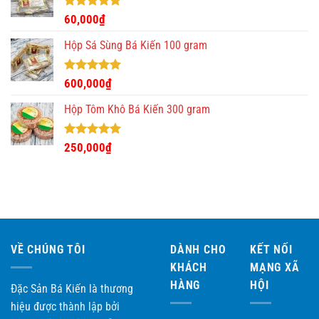
280,000₫.
Được xếp
60,000
₫
hạng
5.00
5 sao
Hộp Sá Sùng Bá Kiến 100 gram
Được xếp
600,000
₫
hạng
5.00
5 sao
Hộp Tôm Khô Bá Kiến 300 gram
Được xếp
250,000
₫
hạng
5.00
5 sao
VỀ CHÚNG TÔI
DÀNH CHO
KẾT NỐI
KHÁCH
MẠNG XÃ
HÀNG
HỘI
Đặc Sản Bá Kiến là thương
hiệu được thành lập bởi