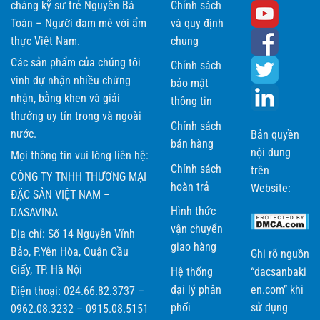
chàng kỹ sư trẻ Nguyễn Bá
Chính sách
Toàn – Người đam mê với ẩm
và quy định
thực Việt Nam.
chung
Các sản phẩm của chúng tôi
Chính sách
vinh dự nhận nhiều chứng
bảo mật
nhận, bằng khen và giải
thông tin
thưởng uy tín trong và ngoài
Chính sách
nước.
Bản quyền
bán hàng
nội dung
Mọi thông tin vui lòng liên hệ:
Chính sách
trên
CÔNG TY TNHH THƯƠNG MẠI
hoàn trả
Website:
ĐẶC SẢN VIỆT NAM –
Hình thức
DASAVINA
vận chuyển
Địa chỉ: Số 14 Nguyễn Vĩnh
giao hàng
Bảo, P.Yên Hòa, Quận Cầu
Ghi rõ nguồn
Giấy, TP. Hà Nội
Hệ thống
“dacsanbaki
đại lý phân
en.com” khi
Điện thoại: 024.66.82.3737 –
phối
sử dụng
0962.08.3232 – 0915.08.5151