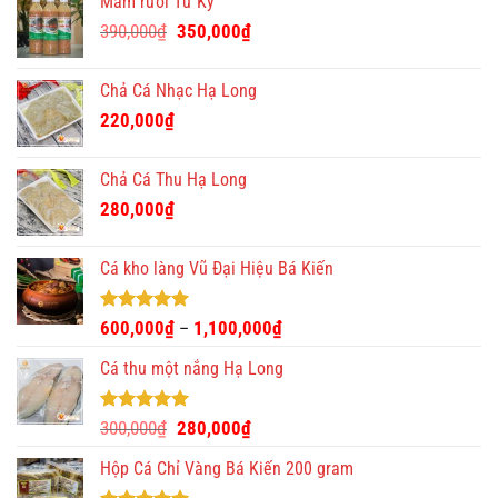
Mắm rươi Tứ Kỳ
Giá
Giá
390,000
₫
350,000
₫
gốc
hiện
là:
tại
Chả Cá Nhạc Hạ Long
390,000₫.
là:
220,000
₫
350,000₫.
Chả Cá Thu Hạ Long
280,000
₫
Cá kho làng Vũ Đại Hiệu Bá Kiến
Được xếp
600,000
₫
1,100,000
₫
–
hạng
4.93
5 sao
Cá thu một nắng Hạ Long
Được xếp
Giá
Giá
300,000
₫
280,000
₫
hạng
5.00
gốc
hiện
5 sao
Hộp Cá Chỉ Vàng Bá Kiến 200 gram
là:
tại
300,000₫.
là: