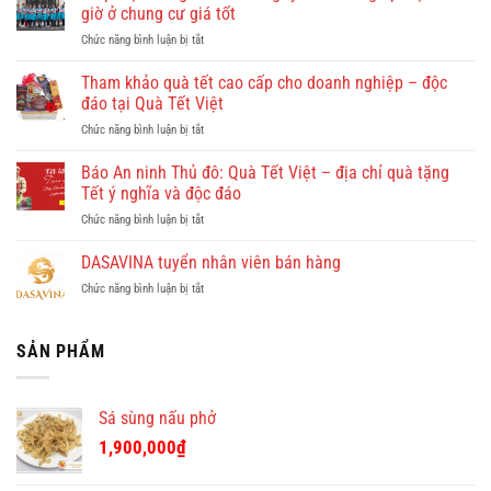
có
giờ ở chung cư giá tốt
gì
ở
Chức năng bình luận bị tắt
đẹp?
Giúp
Vi
việc
Tham khảo quà tết cao cấp cho doanh nghiệp – độc
vu
Hồng
khám
đáo tại Quà Tết Việt
Doan
phá
ở
Chức năng bình luận bị tắt
–
Quy
Tham
công
Nhơn
khảo
Báo An ninh Thủ đô: Quà Tết Việt – địa chỉ quà tặng
ty
cùng
quà
cho
Tết ý nghĩa và độc đáo
Dulichkhatvongviet.com
tết
thuê
–
ở
Chức năng bình luận bị tắt
cao
giúp
Báo
Báo
cấp
việc
Bình
An
DASAVINA tuyển nhân viên bán hàng
cho
theo
Định
ninh
doanh
giờ
Online
ở
Chức năng bình luận bị tắt
Thủ
nghiệp
ở
đưa
DASAVINA
đô:
–
chung
tin
tuyển
Quà
độc
cư
nhân
SẢN PHẨM
Tết
đáo
giá
viên
Việt
tại
tốt
bán
–
Quà
hàng
địa
Tết
Sá sùng nấu phở
chỉ
Việt
quà
1,900,000
₫
tặng
Tết