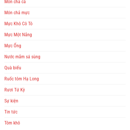
Món chả cá
Món chả mực
Mực Khô Cô Tô
Mực Một Nắng
Mực Ống
Nước mắm sá sùng
Quà biếu
Ruốc tôm Hạ Long
Rươi Tứ Kỳ
Sự kiện
Tin tức
Tôm khô