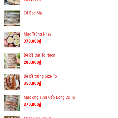
Cá Bạc Má
Mực Trứng Nháy
370,000
₫
Bề bề thịt To Ngon
280,000
₫
Bề bề trứng Size To
350,000
₫
Mực ống Tươi Cấp Đông Cô Tô
370,000
₫