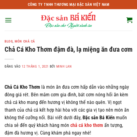
Bỏ
CÔNG TY TNHH THƯƠNG MẠI ĐẶC SẢN VIỆT NAM
qua
nội
dung
BLOG
,
MÓN CHẢ CÁ
Chả Cá Kho Thơm đậm đà, lạ miệng ăn đưa cơm
ĐĂNG VÀO
12 THÁNG 1, 2021
BỞI
MINH LAN
Chả Cá Kho Thơm
là món ăn đưa cơm hấp dẫn vào những ngày
đông giá rét. Bên mâm cơm gia đình, bát cơm nóng hổi ăn kèm
chả cá kho mang đến hương vị không thể nào quên. Vị ngọt
thanh của chả cá kết hợp hài hòa với các gia vị tạo nên món ăn
không thể cưỡng nổi. Bài viết dưới đây,
Đặc sản Bá Kiến
muốn
chia sẻ đến quý khách hàng món
chả cá kho thơm
ấn tượng,
đậm đà hương vị. Cùng khám phá ngay nhé!