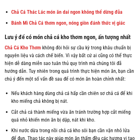
Chả Cá Thác Lác món ăn dai ngon không thể dừng đũa
Bánh Mì Chả Cá thơm ngon, nóng giòn đánh thức vị giác
Lưu ý để có món chả cá kho thơm ngon, ấn tượng nhất
Chả Cá Kho Thơm
không đòi hỏi sự cầu kỳ trong khâu chuẩn bị
nguyên liệu và cách chế biến. Vì vậy bất cứ ai cũng có thể thực
hiện dễ dàng miễn sao tuân thủ quy trình mà chúng tôi đã
hướng dẫn. Tuy nhiên trong quá trình thực hiện món ăn, bạn cần
chú ý đến một số vấn đề sau để có món ăn hoàn chỉnh nhất:
Nếu khách hàng dùng chả cá hấp cần chiên sơ chả cá để khi
kho miếng chả không bị nát.
Cắt chả cá thành miếng vừa ăn tránh trường hợp cắt miếng
quá nhỏ khiến món ăn bị dập, nát khi kho.
Khi nước dừa trong nồi chả cá kho sôi bạn cần vặn nhỏ lửa
để đun. Thao tác này giúp món ăn thấm đều các hương vị tạo