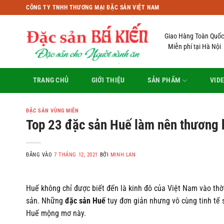
Bỏ
CÔNG TY TNHH THƯƠNG MẠI ĐẶC SẢN VIỆT NAM
qua
nội
Giao Hàng Toàn Quốc
dung
Miễn phí tại Hà Nội
TRANG CHỦ
GIỚI THIỆU
SẢN PHẨM
VID
ĐẶC SẢN VÙNG MIỀN
Top 23 đặc sản Huế làm nên thương 
ĐĂNG VÀO
7 THÁNG 12, 2021
BỞI
MINH LAN
Huế không chỉ được biết đến là kinh đô của Việt Nam vào th
sản. Những
đặc sản Huế
tuy đơn giản nhưng vô cùng tinh tế
Huế mộng mơ này.