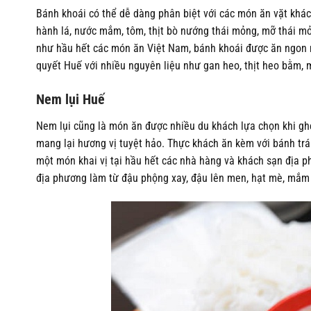
Bánh khoái có thể dễ dàng phân biệt với các món ăn vặt khác
hành lá, nước mắm, tôm, thịt bò nướng thái mỏng, mỡ thái mỏn
như hầu hết các món ăn Việt Nam, bánh khoái được ăn ngon 
quyết Huế với nhiều nguyên liệu như gan heo, thịt heo bằm,
Nem lụi Huế
Nem lụi cũng là món ăn được nhiều du khách lựa chọn khi ghé
mang lại hương vị tuyệt hảo. Thực khách ăn kèm với bánh trán
một món khai vị tại hầu hết các nhà hàng và khách sạn địa 
địa phương làm từ đậu phộng xay, đậu lên men, hạt mè, mắm t