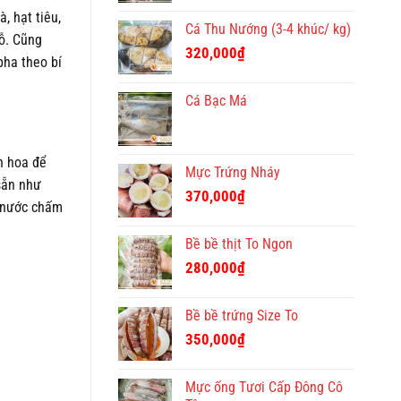
, hạt tiêu,
Cá Thu Nướng (3-4 khúc/ kg)
đỗ. Cũng
320,000
₫
pha theo bí
Cá Bạc Má
n hoa để
Mực Trứng Nháy
 sẵn như
370,000
₫
i nước chấm
Bề bề thịt To Ngon
280,000
₫
Bề bề trứng Size To
350,000
₫
Mực ống Tươi Cấp Đông Cô