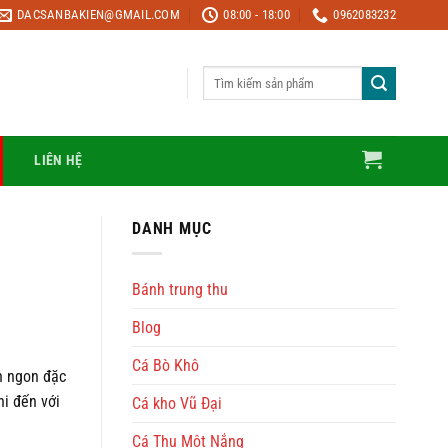
DACSANBAKIEN@GMAIL.COM
08:00 - 18:00
0962083232
Tìm
kiếm:
LIÊN HỆ
DANH MỤC
Bánh trung thu
Blog
Cá Bò Khô
n ngon đặc
i đến với
Cá kho Vũ Đại
Cá Thu Một Nắng