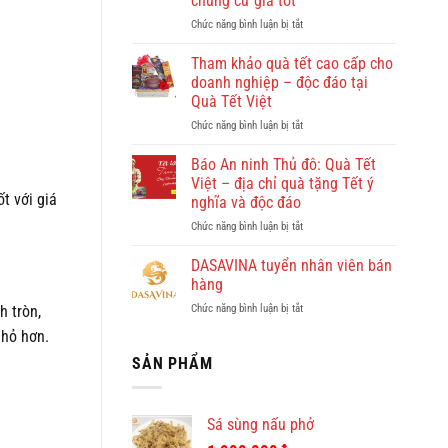
chung cư giá tốt
đẹp?
ở
Chức năng bình luận bị tắt
Vi
Giúp
vu
việc
khám
Tham khảo quà tết cao cấp cho
Hồng
phá
doanh nghiệp – độc đáo tại
Doan
Quy
Quà Tết Việt
–
Nhơn
ở
Chức năng bình luận bị tắt
công
cùng
Tham
ty
Dulichkhatvongviet.com
khảo
cho
–
Báo An ninh Thủ đô: Quà Tết
quà
thuê
Báo
Việt – địa chỉ quà tặng Tết ý
tết
giúp
Bình
t với giá
nghĩa và độc đáo
cao
việc
Định
ở
Chức năng bình luận bị tắt
cấp
theo
Online
Báo
cho
giờ
đưa
An
doanh
ở
DASAVINA tuyển nhân viên bán
tin
ninh
nghiệp
chung
hàng
Thủ
–
cư
ở
Chức năng bình luận bị tắt
h tròn,
đô:
độc
giá
DASAVINA
Quà
đáo
tốt
nhỏ hơn.
tuyển
Tết
tại
nhân
SẢN PHẨM
Việt
Quà
viên
–
Tết
bán
địa
Việt
hàng
chỉ
Sá sùng nấu phở
quà
tặng