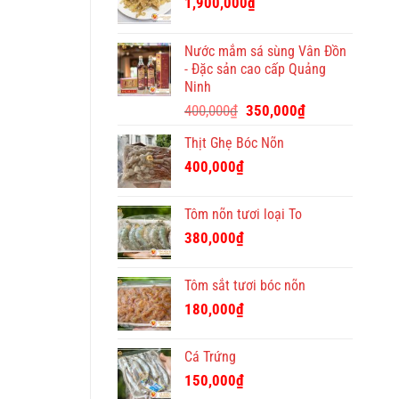
1,900,000
₫
Tết
ý
nghĩa
Nước mắm sá sùng Vân Đồn
và
- Đặc sản cao cấp Quảng
độc
Ninh
đáo
Giá
Giá
400,000
₫
350,000
₫
gốc
hiện
Thịt Ghẹ Bóc Nõn
là:
tại
400,000₫.
là:
400,000
₫
350,000₫.
Tôm nõn tươi loại To
380,000
₫
Tôm sắt tươi bóc nõn
180,000
₫
Cá Trứng
150,000
₫