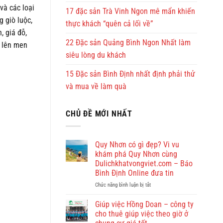
và các loại
17 đặc sản Trà Vinh Ngon mê mẩn khiến
 giò luộc,
thực khách “quên cả lối về”
, giá đỗ,
22 Đặc sản Quảng Bình Ngon Nhất làm
m lên men
siêu lòng du khách
15 Đặc sản Bình Định nhất định phải thử
và mua về làm quà
CHỦ ĐỀ MỚI NHẤT
Quy Nhơn có gì đẹp? Vi vu
khám phá Quy Nhơn cùng
Dulichkhatvongviet.com – Báo
Bình Định Online đưa tin
ở
Chức năng bình luận bị tắt
Quy
Nhơn
Giúp việc Hồng Doan – công ty
có
cho thuê giúp việc theo giờ ở
gì