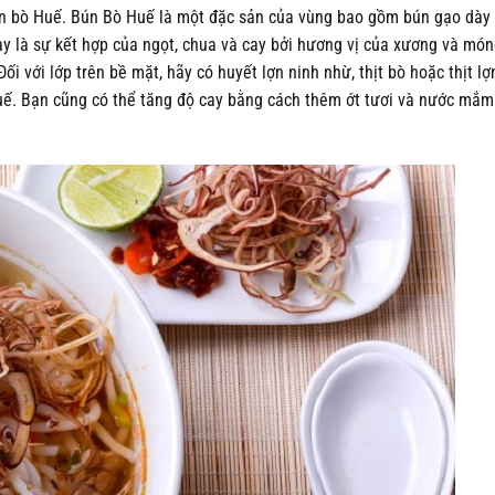
ún bò Huế. Bún Bò Huế là một đặc sản của vùng bao gồm bún gạo dày 
 là sự kết hợp của ngọt, chua và cay bởi hương vị của xương và móng
 với lớp trên bề mặt, hãy có huyết lợn ninh nhừ, thịt bò hoặc thịt lợn
 quế. Bạn cũng có thể tăng độ cay bằng cách thêm ớt tươi và nước mắ