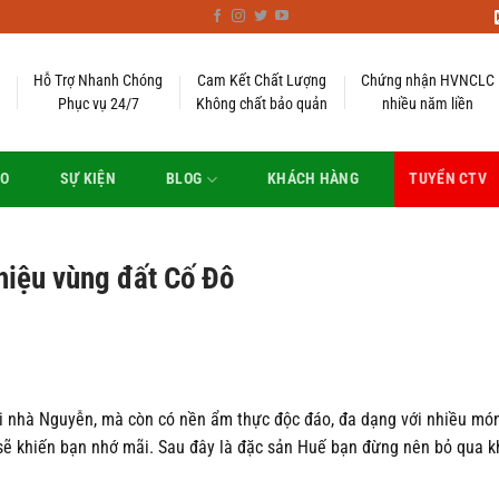
Hỗ Trợ Nhanh Chóng
Cam Kết Chất Lượng
Chứng nhận HVNCLC
Phục vụ 24/7
Không chất bảo quản
nhiều năm liền
EO
SỰ KIỆN
BLOG
KHÁCH HÀNG
TUYỂN CTV
hiệu vùng đất Cố Đô
ời nhà Nguyễn, mà còn có nền ẩm thực độc đáo, đa dạng với nhiều mó
 sẽ khiến bạn nhớ mãi. Sau đây là đặc sản Huế bạn đừng nên bỏ qua kh