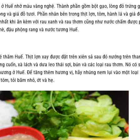
 ở Huế nhờ màu vàng nghệ. Thành phần gồm bột gạo, lòng đỏ trứng gà
g và giá đỗ tươi. Phần nhân bên trong thịt lợn, tôm, hành lá và giá 
nhất khi ăn kèm với rau xanh và rau thơm cũng như nước chấm được 
 mè, đậu phộng rang và nước tương Huế.
 thăm Huế. Thịt lợn xay được đặt trên xiên sả sau đó nướng trên tha
g cuốn, xà lách và dưa leo thái sợi, bún và các loại rau thơm. Nó có
phương ở Huế. Để tăng thêm hương vị, hãy nhúng nem lụi vào một loạ
ôm, tỏi băm nhỏ, ớt và hẹ.