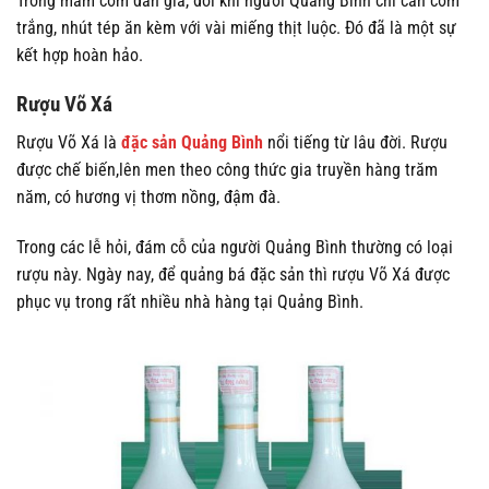
Trong mâm cơm dân giã, đôi khi người Quảng Bình chỉ cần cơm
trắng, nhút tép ăn kèm với vài miếng thịt luộc. Đó đã là một sự
kết hợp hoàn hảo.
Rượu Võ Xá
Rượu Võ Xá là
đặc sản Quảng Bình
nổi tiếng từ lâu đời. Rượu
được chế biến,lên men theo công thức gia truyền hàng trăm
năm, có hương vị thơm nồng, đậm đà.
Trong các lễ hỏi, đám cỗ của người Quảng Bình thường có loại
rượu này. Ngày nay, để quảng bá đặc sản thì rượu Võ Xá được
phục vụ trong rất nhiều nhà hàng tại Quảng Bình.