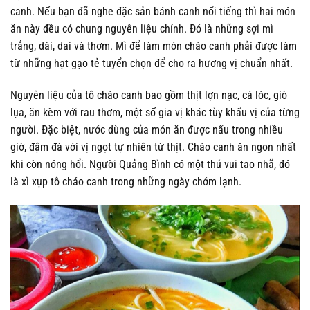
canh. Nếu bạn đã nghe đặc sản bánh canh nổi tiếng thì hai món
ăn này đều có chung nguyên liệu chính. Đó là những sợi mì
trắng, dài, dai và thơm. Mì để làm món cháo canh phải được làm
từ những hạt gạo tẻ tuyển chọn để cho ra hương vị chuẩn nhất.
Nguyên liệu của tô cháo canh bao gồm thịt lợn nạc, cá lóc, giò
lụa, ăn kèm với rau thơm, một số gia vị khác tùy khẩu vị của từng
người. Đặc biệt, nước dùng của món ăn được nấu trong nhiều
giờ, đậm đà với vị ngọt tự nhiên từ thịt. Cháo canh ăn ngon nhất
khi còn nóng hổi. Người Quảng Bình có một thú vui tao nhã, đó
là xì xụp tô cháo canh trong những ngày chớm lạnh.