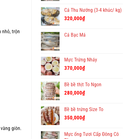
Cá Thu Nướng (3-4 khúc/ kg)
320,000
₫
 nhỏ, trộn
Cá Bạc Má
Mực Trứng Nháy
370,000
₫
Bề bề thịt To Ngon
280,000
₫
Bề bề trứng Size To
350,000
₫
 vàng giòn.
Mực ống Tươi Cấp Đông Cô