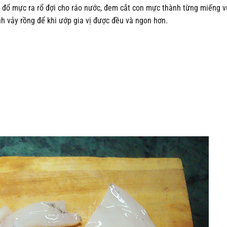
ó đổ mực ra rổ đợi cho ráo nước, đem cắt con mực thành từng miếng 
h vảy rồng để khi ướp gia vị được đều và ngon hơn.