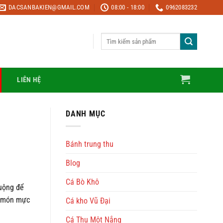
DACSANBAKIEN@GMAIL.COM
08:00 - 18:00
0962083232
Tìm
kiếm:
LIÊN HỆ
DANH MỤC
Bánh trung thu
Blog
Cá Bò Khô
huộng để
m món mực
Cá kho Vũ Đại
Cá Thu Một Nắng