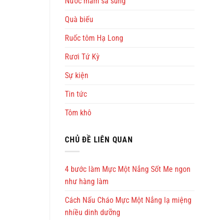
Nước mắm sá sùng
Quà biếu
Ruốc tôm Hạ Long
Rươi Tứ Kỳ
Sự kiện
Tin tức
Tôm khô
CHỦ ĐỀ LIÊN QUAN
4 bước làm Mực Một Nắng Sốt Me ngon
như hàng làm
Cách Nấu Cháo Mực Một Nắng lạ miệng
nhiều dinh dưỡng