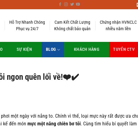
Hỗ Trợ Nhanh Chóng
Cam Kết Chất Lượng
Chứng nhận HVNCLC
Phục vụ 24/7
Không chất bảo quản
nhiều năm liền
EO
SỰ KIỆN
BLOG
KHÁCH HÀNG
TUYỂN CTV
i ngon quên lối về!❤️✔️
 phơi một ngày với nắng to. Chính vì thế, loại mực này rất được ưa c
hải kể đến món
mực một nắng chiên bơ tỏi
. Cùng tìm hiểu bí quyết là