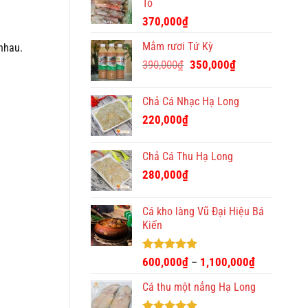
Tô
370,000
₫
Mắm rươi Tứ Kỳ
nhau.
Giá
Giá
390,000
₫
350,000
₫
gốc
hiện
là:
tại
Chả Cá Nhạc Hạ Long
390,000₫.
là:
220,000
₫
350,000₫.
Chả Cá Thu Hạ Long
280,000
₫
Cá kho làng Vũ Đại Hiệu Bá
Kiến
Được xếp
600,000
₫
1,100,000
₫
–
hạng
4.93
5 sao
Cá thu một nắng Hạ Long