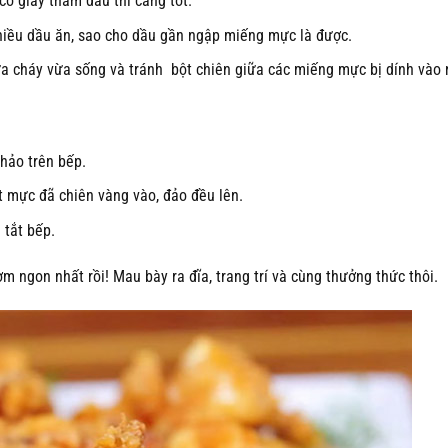
 có giấy thấm dầu thì càng tốt.
iều dầu ăn, sao cho dầu gần ngập miếng mực là được.
a cháy vừa sống và tránh bột chiên giữa các miếng mực bị dính vào 
chảo trên bếp.
út mực đã chiên vàng vào, đảo đều lên.
 tắt bếp.
 ngon nhất rồi! Mau bày ra đĩa, trang trí và cùng thưởng thức thôi.