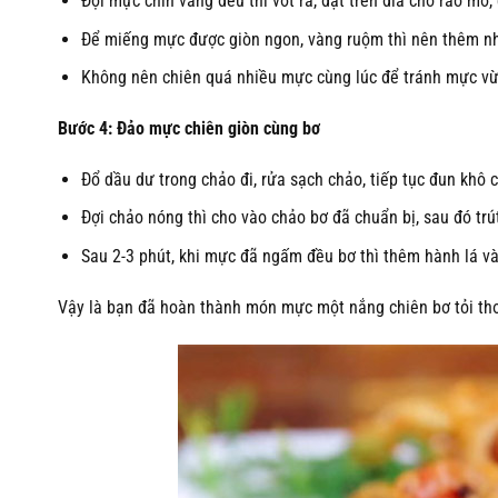
Đợi mực chín vàng đều thì vớt ra, đặt trên đĩa cho ráo mỡ,
Để miếng mực được giòn ngon, vàng ruộm thì nên thêm nh
Không nên chiên quá nhiều mực cùng lúc để tránh mực vừ
Bước 4: Đảo mực chiên giòn cùng bơ
Đổ dầu dư trong chảo đi, rửa sạch chảo, tiếp tục đun khô 
Đợi chảo nóng thì cho vào chảo bơ đã chuẩn bị, sau đó tr
Sau 2-3 phút, khi mực đã ngấm đều bơ thì thêm hành lá và
Vậy là bạn đã hoàn thành món mực một nắng chiên bơ tỏi thơm