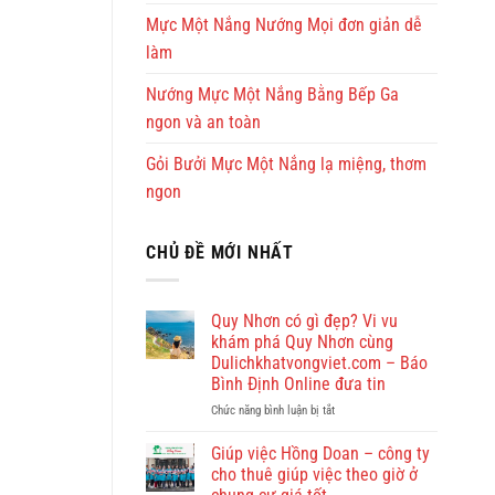
Mực Một Nắng Nướng Mọi đơn giản dễ
làm
Nướng Mực Một Nắng Bằng Bếp Ga
ngon và an toàn
Gỏi Bưởi Mực Một Nắng lạ miệng, thơm
ngon
CHỦ ĐỀ MỚI NHẤT
Quy Nhơn có gì đẹp? Vi vu
khám phá Quy Nhơn cùng
Dulichkhatvongviet.com – Báo
Bình Định Online đưa tin
ở
Chức năng bình luận bị tắt
Quy
Nhơn
Giúp việc Hồng Doan – công ty
có
cho thuê giúp việc theo giờ ở
gì