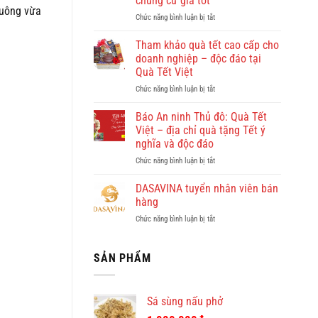
chung cư giá tốt
đẹp?
vuông vừa
ở
Chức năng bình luận bị tắt
Vi
Giúp
vu
việc
khám
Tham khảo quà tết cao cấp cho
Hồng
phá
doanh nghiệp – độc đáo tại
Doan
Quy
Quà Tết Việt
–
Nhơn
ở
Chức năng bình luận bị tắt
công
cùng
Tham
ty
Dulichkhatvongviet.com
khảo
cho
–
Báo An ninh Thủ đô: Quà Tết
quà
thuê
Báo
Việt – địa chỉ quà tặng Tết ý
tết
giúp
Bình
nghĩa và độc đáo
cao
việc
Định
ở
Chức năng bình luận bị tắt
cấp
theo
Online
Báo
cho
giờ
đưa
An
doanh
ở
DASAVINA tuyển nhân viên bán
tin
ninh
nghiệp
chung
hàng
Thủ
–
cư
ở
Chức năng bình luận bị tắt
đô:
độc
giá
DASAVINA
Quà
đáo
tốt
tuyển
Tết
tại
nhân
SẢN PHẨM
Việt
Quà
viên
–
Tết
bán
địa
Việt
hàng
chỉ
Sá sùng nấu phở
quà
tặng