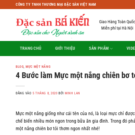
Bỏ
CÔNG TY TNHH THƯƠNG MẠI ĐẶC SẢN VIỆT NAM
qua
nội
Giao Hàng Toàn Quốc
dung
Miễn phí tại Hà Nội
TRANG CHỦ
GIỚI THIỆU
SẢN PHẨM
VID
BLOG
,
MỰC MỘT NẮNG
4 Bước làm Mực một nắng chiên bơ tỏ
ĐĂNG VÀO
5 THÁNG 8, 2020
BỞI
MINH LAN
Mực một nắng giống như cái tên của nó, là loại mực chỉ được
chế biến nhiều món ngon trong bữa ăn gia đình. Trong đó p
một nắng chiên bơ tỏi thơm ngon nhất nhé!