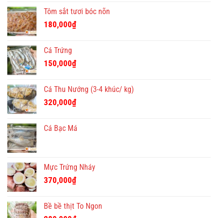
Tôm sắt tươi bóc nõn
180,000
₫
Cá Trứng
150,000
₫
Cá Thu Nướng (3-4 khúc/ kg)
320,000
₫
Cá Bạc Má
Mực Trứng Nháy
370,000
₫
Bề bề thịt To Ngon