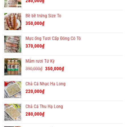
280,000
₫
Bề bề trứng Size To
350,000
₫
Mực ống Tươi Cấp Đông Cô Tô
370,000
₫
Mắm rươi Tứ Kỳ
Giá
Giá
390,000
₫
350,000
₫
gốc
hiện
là:
tại
Chả Cá Nhạc Hạ Long
390,000₫.
là:
220,000
₫
350,000₫.
Chả Cá Thu Hạ Long
280,000
₫