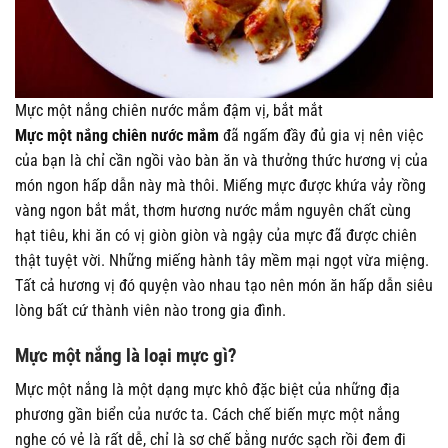
Mực một nắng chiên nước mắm đậm vị, bắt mắt
Mực một nắng chiên nước mắm
đã ngấm đầy đủ gia vị nên việc
của bạn là chỉ cần ngồi vào bàn ăn và thưởng thức hương vị của
món ngon hấp dẫn này mà thôi. Miếng mực được khứa vảy rồng
vàng ngon bắt mắt, thơm hương nước mắm nguyên chất cùng
hạt tiêu, khi ăn có vị giòn giòn và ngậy của mực đã được chiên
thật tuyệt vời. Những miếng hành tây mềm mại ngọt vừa miệng.
Tất cả hương vị đó quyện vào nhau tạo nên món ăn hấp dẫn siêu
lòng bất cứ thành viên nào trong gia đình.
Mực một nắng là loại mực gì?
Mực một nắng là một dạng mực khô đặc biệt của những địa
phương gần biển của nước ta. Cách chế biến mực một nắng
nghe có vẻ là rất dễ, chỉ là sơ chế bằng nước sạch rồi đem đi