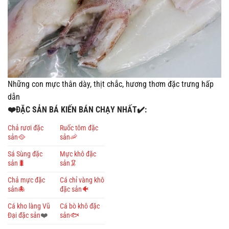
Những con mực thân dày, thịt chắc, hương thơm đặc trưng hấp
dẫn
❤️ĐẶC SẢN BÁ KIẾN BÁN CHẠY NHẤT✔️:
Chả rươi đặc
Ruốc tôm đặc
sản🥘
sản🦐
Sá Sùng đặc
Mực khô đặc
sản🐛
sản🦑
Chả mực đặc
Cá chỉ vàng khô
sản🐙
đặc sản🐠
Cá kho làng Vũ
Cá bò khô đặc
Đại đặc sản
❤️
sản🐟