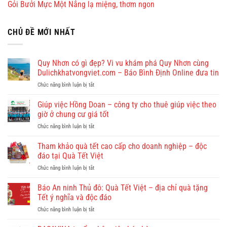
Gỏi Bưởi Mực Một Nắng lạ miệng, thơm ngon
CHỦ ĐỀ MỚI NHẤT
Quy Nhơn có gì đẹp? Vi vu khám phá Quy Nhơn cùng
Dulichkhatvongviet.com – Báo Bình Định Online đưa tin
ở
Chức năng bình luận bị tắt
Quy
Nhơn
Giúp việc Hồng Doan – công ty cho thuê giúp việc theo
có
giờ ở chung cư giá tốt
gì
ở
Chức năng bình luận bị tắt
đẹp?
Giúp
Vi
việc
Tham khảo quà tết cao cấp cho doanh nghiệp – độc
vu
Hồng
khám
đáo tại Quà Tết Việt
Doan
phá
ở
Chức năng bình luận bị tắt
–
Quy
Tham
công
Nhơn
khảo
Báo An ninh Thủ đô: Quà Tết Việt – địa chỉ quà tặng
ty
cùng
quà
cho
Tết ý nghĩa và độc đáo
Dulichkhatvongviet.com
tết
thuê
–
ở
Chức năng bình luận bị tắt
cao
giúp
Báo
Báo
cấp
việc
Bình
An