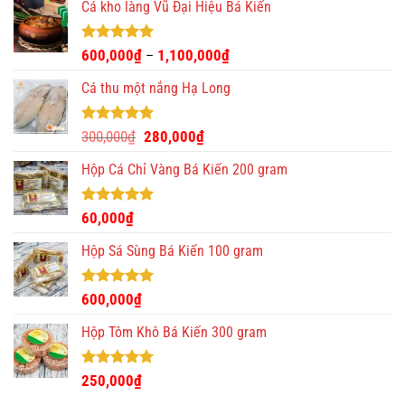
Cá kho làng Vũ Đại Hiệu Bá Kiến
Được xếp
600,000
₫
1,100,000
₫
–
hạng
4.93
5 sao
Cá thu một nắng Hạ Long
Được xếp
Giá
Giá
300,000
₫
280,000
₫
hạng
5.00
gốc
hiện
5 sao
Hộp Cá Chỉ Vàng Bá Kiến 200 gram
là:
tại
300,000₫.
là:
280,000₫.
Được xếp
60,000
₫
hạng
5.00
5 sao
Hộp Sá Sùng Bá Kiến 100 gram
Được xếp
600,000
₫
hạng
5.00
5 sao
Hộp Tôm Khô Bá Kiến 300 gram
Được xếp
250,000
₫
hạng
5.00