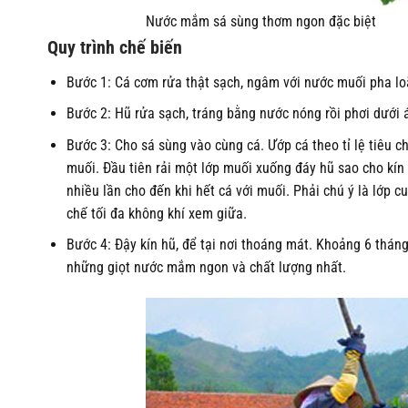
Nước mắm sá sùng thơm ngon đặc biệt
Quy trình chế biến
Bước 1: Cá cơm rửa thật sạch, ngâm với nước muối pha loã
Bước 2: Hũ rửa sạch, tráng bằng nước nóng rồi phơi dưới 
Bước 3: Cho sá sùng vào cùng cá. Ướp cá theo tỉ lệ tiêu 
muối. Đầu tiên rải một lớp muối xuống đáy hũ sao cho kín 
nhiều lần cho đến khi hết cá với muối. Phải chú ý là lớp 
chế tối đa không khí xem giữa.
Bước 4: Đậy kín hũ, để tại nơi thoáng mát. Khoảng 6 thán
những giọt nước mắm ngon và chất lượng nhất.