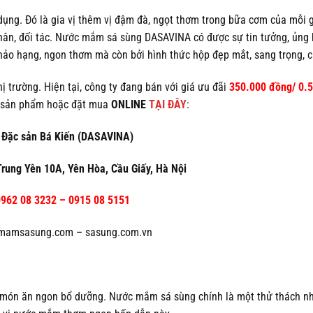
ng. Đó là gia vị thêm vị đậm đà, ngọt thơm trong bữa cơm của mỗi g
 thân, đối tác. Nước mắm sá sùng DASAVINA có được sự tin tưởng, ủng
ảo hạng, ngon thơm mà còn bởi hình thức hộp đẹp mắt, sang trọng, c
trường. Hiện tại, công ty đang bán với giá ưu đãi
350.000 đồng/ 0.5 
a sản phẩm hoặc đặt mua
ONLINE
TẠI ĐÂY
:
Đặc sản Bá Kiến (DASAVINA)
 Trung Yên 10A, Yên Hòa, Cầu Giấy, Hà Nội
962 08 3232 – 0915 08 5151
amsasung.com – sasung.com.vn
 món ăn ngon bổ dưỡng. Nước mắm sá sùng chính là một thử thách n