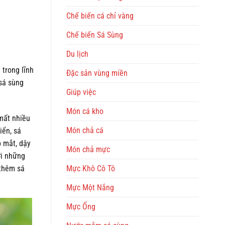
Chế biến cá chỉ vàng
Chế biến Sá Sùng
Du lịch
 trong lĩnh
Đặc sản vùng miền
sá sùng
Giúp việc
Món cá kho
 mất nhiều
Món chả cá
iển, sá
 mắt, dậy
Món chả mực
ới những
Mực Khô Cô Tô
 thêm sá
Mực Một Nắng
Mực Ống