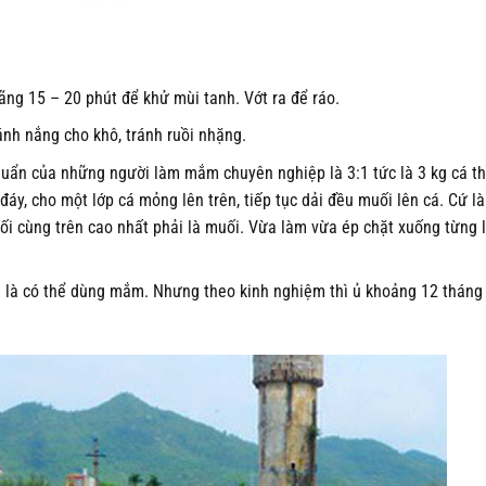
ng 15 – 20 phút để khử mùi tanh. Vớt ra để ráo.
ánh nắng cho khô, tránh ruồi nhặng.
chuẩn của những người làm mắm chuyên nghiệp là 3:1 tức là 3 kg cá th
đáy, cho một lớp cá mỏng lên trên, tiếp tục dải đều muối lên cá. Cứ 
cuối cùng trên cao nhất phải là muối. Vừa làm vừa ép chặt xuống từng 
g là có thể dùng mắm. Nhưng theo kinh nghiệm thì ủ khoảng 12 tháng 