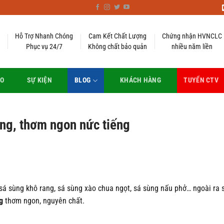
Hỗ Trợ Nhanh Chóng
Cam Kết Chất Lượng
Chứng nhận HVNCLC
Phục vụ 24/7
Không chất bảo quản
nhiều năm liền
EO
SỰ KIỆN
BLOG
KHÁCH HÀNG
TUYỂN CTV
ng, thơm ngon nức tiếng
á sùng khô rang, sá sùng xào chua ngọt, sá sùng nấu phở… ngoài ra 
g
thơm ngon, nguyên chất.