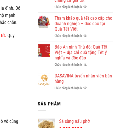
chung cư giá tốt
đẹp?
ở
Chức năng bình luận bị tắt
Vi
ia đình. Đó
Giúp
vu
 hộ mạnh
việc
khám
Tham khảo quà tết cao cấp cho
Hồng
phá
hắc chắn.
doanh nghiệp – độc đáo tại
Doan
Quy
Quà Tết Việt
–
Nhơn
lít.
Quý
ở
Chức năng bình luận bị tắt
công
cùng
Tham
ty
Dulichkhatvongviet.com
khảo
cho
–
Báo An ninh Thủ đô: Quà Tết
quà
thuê
Báo
Việt – địa chỉ quà tặng Tết ý
tết
giúp
Bình
nghĩa và độc đáo
cao
việc
Định
ở
Chức năng bình luận bị tắt
cấp
theo
Online
Báo
cho
giờ
đưa
An
doanh
ở
DASAVINA tuyển nhân viên bán
tin
ninh
nghiệp
chung
hàng
Thủ
–
cư
ở
Chức năng bình luận bị tắt
đô:
độc
giá
DASAVINA
Quà
đáo
tốt
tuyển
Tết
tại
nhân
SẢN PHẨM
Việt
Quà
viên
–
Tết
bán
địa
Việt
hàng
chỉ
hỏ vô cùng
Sá sùng nấu phở
quà
tặng