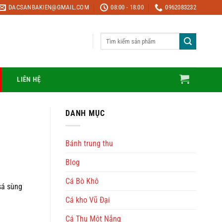
DACSANBAKIEN@GMAIL.COM
08:00 - 18:00
0962083232
Tìm
kiếm:
LIÊN HỆ
DANH MỤC
Bánh trung thu
Blog
Cá Bò Khô
sá sùng
Cá kho Vũ Đại
Cá Thu Một Nắng