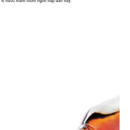
ng vị nước mắm thơm ngon hấp dẫn này.