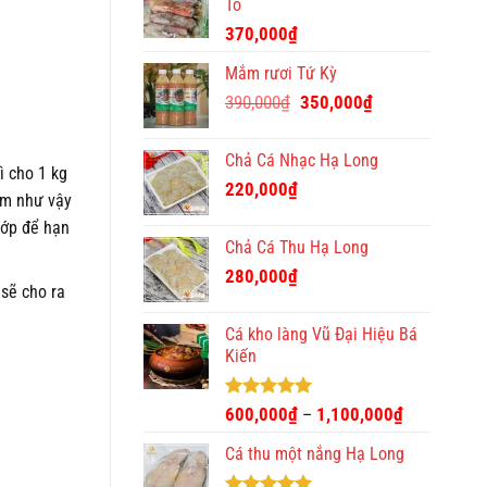
Tô
370,000
₫
Mắm rươi Tứ Kỳ
Giá
Giá
390,000
₫
350,000
₫
gốc
hiện
là:
tại
Chả Cá Nhạc Hạ Long
390,000₫.
là:
ì cho 1 kg
220,000
₫
350,000₫.
làm như vậy
lớp để hạn
Chả Cá Thu Hạ Long
280,000
₫
sẽ cho ra
Cá kho làng Vũ Đại Hiệu Bá
Kiến
Được xếp
600,000
₫
1,100,000
₫
–
hạng
4.93
5 sao
Cá thu một nắng Hạ Long