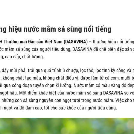
 hiệu nước mắm sá sùng nổi tiếng
H Thương mại Đặc sản Việt Nam (DASAVINA)
– thương hiệu nổi tiếng
ớc mắm sá sùng của người tiêu dùng, DASAVINA đã chế biến đặc sản 
, cao cấp, chất lượng.
y mùi phải trải qua quá trình ủ chượp, lọc thô, lọc tinh kỳ công và
không chất tạo màu, không chất điều vị, được làm từ cá cơm, muối b
rải qua công đoạn tuyển chọn kĩ lưỡng. Nước mắm có màu vàng đỏ đẹp
ị ngọt hậu. Một điểm khác biệt của nước mắm sá sùng DASAVINA so v
m những con sá sùng nguyên con ngọt tươi trong nước mắm. Việc cho
ngọt và độ đạm cao, tốt cho sức khỏe của người tiêu dùng.