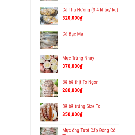
Cá Thu Nướng (3-4 khúc/ kg)
320,000
₫
Cá Bạc Má
Mực Trứng Nháy
370,000
₫
Bề bề thịt To Ngon
280,000
₫
Bề bề trứng Size To
350,000
₫
Mực ống Tươi Cấp Đông Cô