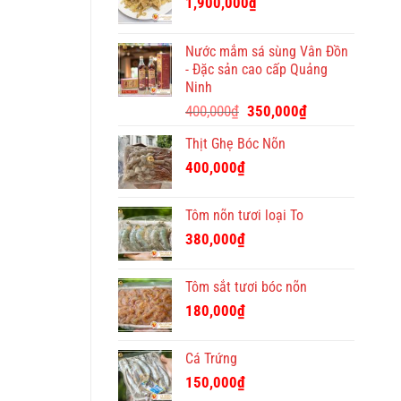
1,900,000
₫
Tết
ý
nghĩa
Nước mắm sá sùng Vân Đồn
và
- Đặc sản cao cấp Quảng
độc
Ninh
đáo
Giá
Giá
400,000
₫
350,000
₫
gốc
hiện
Thịt Ghẹ Bóc Nõn
là:
tại
400,000₫.
là:
400,000
₫
350,000₫.
Tôm nõn tươi loại To
380,000
₫
Tôm sắt tươi bóc nõn
180,000
₫
Cá Trứng
150,000
₫