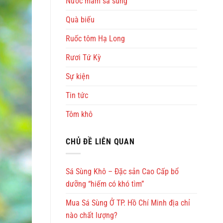
Nước mắm sá sùng
Quà biếu
Ruốc tôm Hạ Long
Rươi Tứ Kỳ
Sự kiện
Tin tức
Tôm khô
CHỦ ĐỀ LIÊN QUAN
Sá Sùng Khô – Đặc sản Cao Cấp bổ
dưỡng “hiếm có khó tìm”
Mua Sá Sùng Ở TP. Hồ Chí Minh địa chỉ
nào chất lượng?