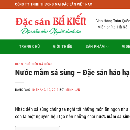
Bỏ
CÔNG TY TNHH THƯƠNG MẠI ĐẶC SẢN VIỆT NAM
qua
nội
Giao Hàng Toàn Quốc
dung
Miễn phí tại Hà Nội
TRANG CHỦ
GIỚI THIỆU
SẢN PHẨM
VID
BLOG
,
CHẾ BIẾN SÁ SÙNG
Nước mắm sá sùng – Đặc sản hảo hạ
ĐĂNG VÀO
10 THÁNG 10, 2019
BỞI
MINH LAN
Nhắc đến sá sùng chúng ta nghĩ tới những món ăn ngon như s
còn là một nguyên liệu tạo nên những chai
nước mắm sá sùn