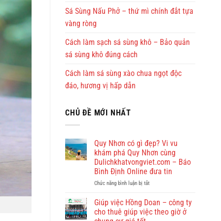
Sá Sùng Nấu Phở – thứ mì chính đắt tựa
vàng ròng
Cách làm sạch sá sùng khô – Bảo quản
sá sùng khô đúng cách
Cách làm sá sùng xào chua ngọt độc
đáo, hương vị hấp dẫn
CHỦ ĐỀ MỚI NHẤT
Quy Nhơn có gì đẹp? Vi vu
khám phá Quy Nhơn cùng
Dulichkhatvongviet.com – Báo
Bình Định Online đưa tin
ở
Chức năng bình luận bị tắt
Quy
Nhơn
Giúp việc Hồng Doan – công ty
có
cho thuê giúp việc theo giờ ở
gì