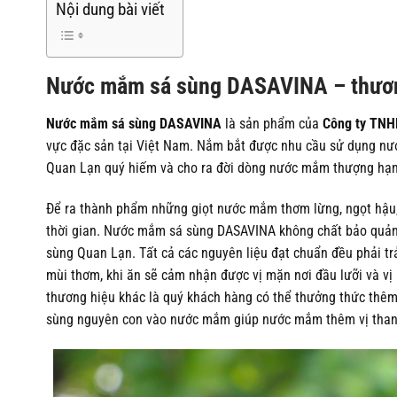
Nội dung bài viết
Nước mắm sá sùng DASAVINA – thương
Nước mắm sá sùng DASAVINA
là sản phẩm của
Công ty TNH
vực đặc sản tại Việt Nam. Nắm bắt được nhu cầu sử dụng nư
Quan Lạn quý hiếm và cho ra đời dòng nước mắm thượng hạng
Để ra thành phẩm những giọt nước mắm thơm lừng, ngọt hậu, dậ
thời gian. Nước mắm sá sùng DASAVINA không chất bảo quản, 
sùng Quan Lạn. Tất cả các nguyên liệu đạt chuẩn đều phải t
mùi thơm, khi ăn sẽ cảm nhận được vị mặn nơi đầu lưỡi và v
thương hiệu khác là quý khách hàng có thể thưởng thức thê
sùng nguyên con vào nước mắm giúp nước mắm thêm vị thanh 