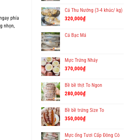
Cá Thu Nướng (3-4 khúc/ kg)
ngay phía
320,000
₫
g nhọn,
Cá Bạc Má
Mực Trứng Nháy
370,000
₫
Bề bề thịt To Ngon
280,000
₫
Bề bề trứng Size To
350,000
₫
Mực ống Tươi Cấp Đông Cô