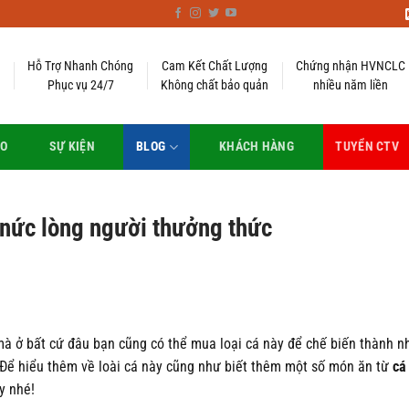
Hỗ Trợ Nhanh Chóng
Cam Kết Chất Lượng
Chứng nhận HVNCLC
Phục vụ 24/7
Không chất bảo quản
nhiều năm liền
EO
SỰ KIỆN
BLOG
KHÁCH HÀNG
TUYỂN CTV
 nức lòng người thưởng thức
 mà ở bất cứ đâu bạn cũng có thể mua loại cá này để chế biến thành 
. Để hiểu thêm về loài cá này cũng như biết thêm một số món ăn từ
cá
y nhé!