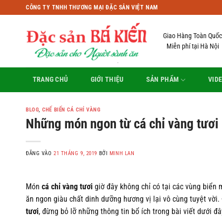
Bỏ
CÔNG TY TNHH THƯƠNG MẠI ĐẶC SẢN VIỆT NAM
qua
nội
Giao Hàng Toàn Quốc
dung
Miễn phí tại Hà Nội
TRANG CHỦ
GIỚI THIỆU
SẢN PHẨM
VID
BLOG
,
CHẾ BIẾN CÁ CHỈ VÀNG
Những món ngon từ cá chỉ vàng tươi
ĐĂNG VÀO
21 THÁNG 9, 2019
BỞI
MINH LAN
Món
cá chỉ vàng tươi
giờ đây không chỉ có tại các vùng biển
ăn ngon giàu chất dinh dưỡng hương vị lại vô cùng tuyệt vời
tươi
, đừng bỏ lỡ những thông tin bổ ích trong bài viết dưới đâ