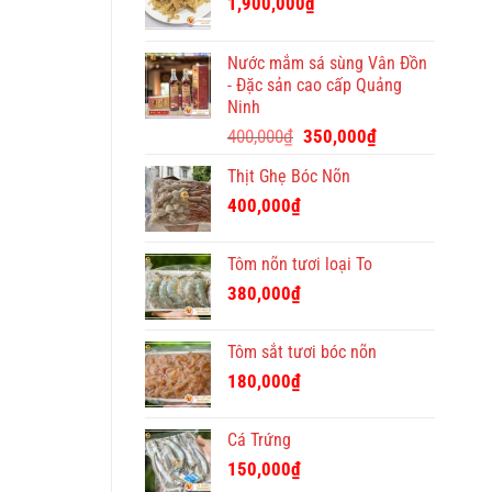
1,900,000
₫
Tết
ý
nghĩa
Nước mắm sá sùng Vân Đồn
và
- Đặc sản cao cấp Quảng
độc
Ninh
đáo
Giá
Giá
400,000
₫
350,000
₫
gốc
hiện
Thịt Ghẹ Bóc Nõn
là:
tại
400,000₫.
là:
400,000
₫
350,000₫.
Tôm nõn tươi loại To
380,000
₫
Tôm sắt tươi bóc nõn
180,000
₫
Cá Trứng
150,000
₫