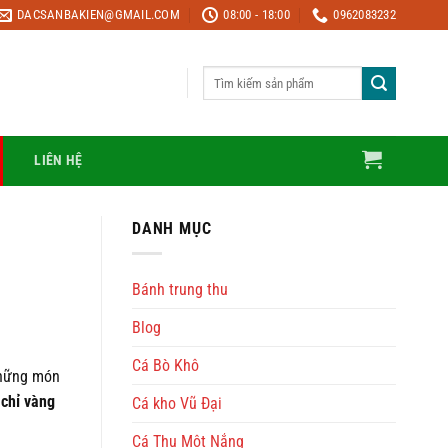
DACSANBAKIEN@GMAIL.COM
08:00 - 18:00
0962083232
Tìm
kiếm:
LIÊN HỆ
DANH MỤC
Bánh trung thu
Blog
Cá Bò Khô
những món
 chỉ vàng
Cá kho Vũ Đại
Cá Thu Một Nắng