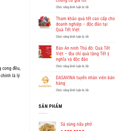
chung cư giá tốt
đẹp?
ở
Chức năng bình luận bị tắt
Vi
Giúp
vu
việc
khám
Tham khảo quà tết cao cấp cho
Hồng
phá
doanh nghiệp – độc đáo tại
Doan
Quy
Quà Tết Việt
–
Nhơn
ở
Chức năng bình luận bị tắt
công
cùng
Tham
ty
Dulichkhatvongviet.com
khảo
cho
–
Báo An ninh Thủ đô: Quà Tết
quà
thuê
Báo
Việt – địa chỉ quà tặng Tết ý
tết
giúp
Bình
nghĩa và độc đáo
cao
việc
Định
ở
Chức năng bình luận bị tắt
cấp
theo
Online
g cong đều,
Báo
cho
giờ
đưa
chính là lý
An
doanh
ở
DASAVINA tuyển nhân viên bán
tin
ninh
nghiệp
chung
hàng
Thủ
–
cư
ở
Chức năng bình luận bị tắt
đô:
độc
giá
DASAVINA
Quà
đáo
tốt
tuyển
Tết
tại
nhân
SẢN PHẨM
Việt
Quà
viên
–
Tết
bán
địa
Việt
hàng
chỉ
Sá sùng nấu phở
quà
tặng