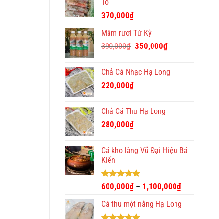
Tô
370,000
₫
Mắm rươi Tứ Kỳ
Giá
Giá
390,000
₫
350,000
₫
gốc
hiện
là:
tại
Chả Cá Nhạc Hạ Long
390,000₫.
là:
220,000
₫
350,000₫.
Chả Cá Thu Hạ Long
280,000
₫
Cá kho làng Vũ Đại Hiệu Bá
Kiến
Được xếp
600,000
₫
1,100,000
₫
–
hạng
4.93
5 sao
Cá thu một nắng Hạ Long