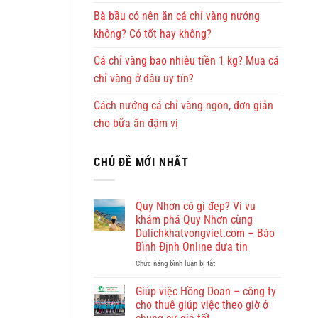
Bà bầu có nên ăn cá chỉ vàng nướng
không? Có tốt hay không?
Cá chỉ vàng bao nhiêu tiền 1 kg? Mua cá
chỉ vàng ở đâu uy tín?
Cách nướng cá chỉ vàng ngon, đơn giản
cho bữa ăn đậm vị
CHỦ ĐỀ MỚI NHẤT
Quy Nhơn có gì đẹp? Vi vu
khám phá Quy Nhơn cùng
Dulichkhatvongviet.com – Báo
Bình Định Online đưa tin
ở
Chức năng bình luận bị tắt
Quy
Nhơn
Giúp việc Hồng Doan – công ty
có
cho thuê giúp việc theo giờ ở
gì