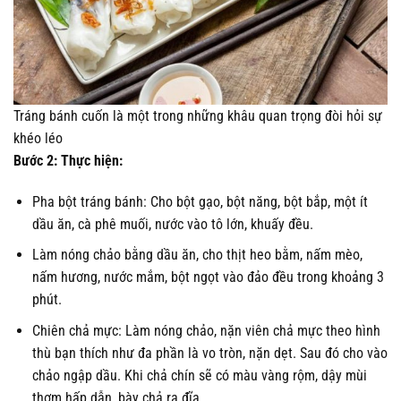
Tráng bánh cuốn là một trong những khâu quan trọng đòi hỏi sự
khéo léo
Bước 2: Thực hiện:
Pha bột tráng bánh: Cho bột gạo, bột năng, bột bắp, một ít
dầu ăn, cà phê muối, nước vào tô lớn, khuấy đều.
Làm nóng chảo bằng dầu ăn, cho thịt heo bằm, nấm mèo,
nấm hương, nước mắm, bột ngọt vào đảo đều trong khoảng 3
phút.
Chiên chả mực: Làm nóng chảo, nặn viên chả mực theo hình
thù bạn thích như đa phần là vo tròn, nặn dẹt. Sau đó cho vào
chảo ngập dầu. Khi chả chín sẽ có màu vàng rộm, dậy mùi
thơm hấp dẫn, bày chả ra đĩa.