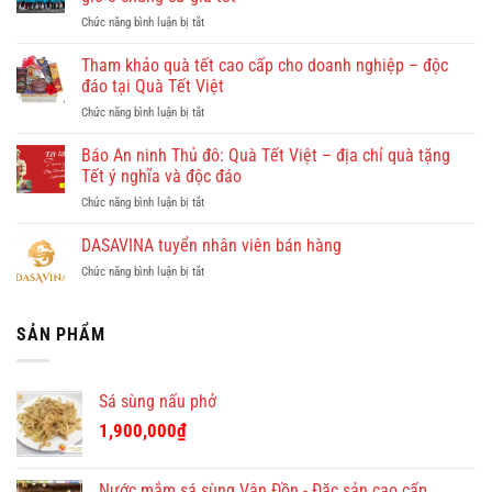
gì
ở
Chức năng bình luận bị tắt
đẹp?
Giúp
Vi
việc
Tham khảo quà tết cao cấp cho doanh nghiệp – độc
vu
Hồng
khám
đáo tại Quà Tết Việt
Doan
phá
ở
Chức năng bình luận bị tắt
–
Quy
Tham
công
Nhơn
khảo
Báo An ninh Thủ đô: Quà Tết Việt – địa chỉ quà tặng
ty
cùng
quà
cho
Tết ý nghĩa và độc đáo
Dulichkhatvongviet.com
tết
thuê
–
ở
Chức năng bình luận bị tắt
cao
giúp
Báo
Báo
cấp
việc
Bình
An
DASAVINA tuyển nhân viên bán hàng
cho
theo
Định
ninh
doanh
giờ
Online
ở
Chức năng bình luận bị tắt
Thủ
nghiệp
ở
đưa
DASAVINA
đô:
–
chung
tin
tuyển
Quà
độc
cư
nhân
SẢN PHẨM
Tết
đáo
giá
viên
Việt
tại
tốt
bán
–
Quà
hàng
địa
Tết
Sá sùng nấu phở
chỉ
Việt
quà
1,900,000
₫
tặng
Tết
ý
Nước mắm sá sùng Vân Đồn - Đặc sản cao cấp