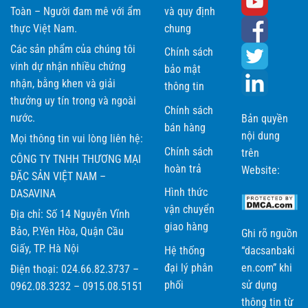
Toàn – Người đam mê với ẩm
và quy định
thực Việt Nam.
chung
Các sản phẩm của chúng tôi
Chính sách
vinh dự nhận nhiều chứng
bảo mật
nhận, bằng khen và giải
thông tin
thưởng uy tín trong và ngoài
Chính sách
nước.
Bản quyền
bán hàng
nội dung
Mọi thông tin vui lòng liên hệ:
Chính sách
trên
CÔNG TY TNHH THƯƠNG MẠI
hoàn trả
Website:
ĐẶC SẢN VIỆT NAM –
Hình thức
DASAVINA
vận chuyển
Địa chỉ: Số 14 Nguyễn Vĩnh
giao hàng
Bảo, P.Yên Hòa, Quận Cầu
Ghi rõ nguồn
Giấy, TP. Hà Nội
Hệ thống
“dacsanbaki
đại lý phân
en.com” khi
Điện thoại: 024.66.82.3737 –
phối
sử dụng
0962.08.3232 – 0915.08.5151
thông tin từ