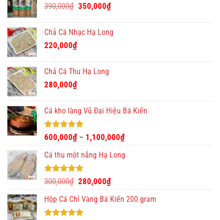
Giá
Giá
390,000
₫
350,000
₫
gốc
hiện
là:
tại
Chả Cá Nhạc Hạ Long
390,000₫.
là:
220,000
₫
350,000₫.
Chả Cá Thu Hạ Long
280,000
₫
Cá kho làng Vũ Đại Hiệu Bá Kiến
Được xếp
600,000
₫
1,100,000
₫
–
hạng
4.93
5 sao
Cá thu một nắng Hạ Long
Được xếp
Giá
Giá
300,000
₫
280,000
₫
hạng
5.00
gốc
hiện
5 sao
Hộp Cá Chỉ Vàng Bá Kiến 200 gram
là:
tại
300,000₫.
là: