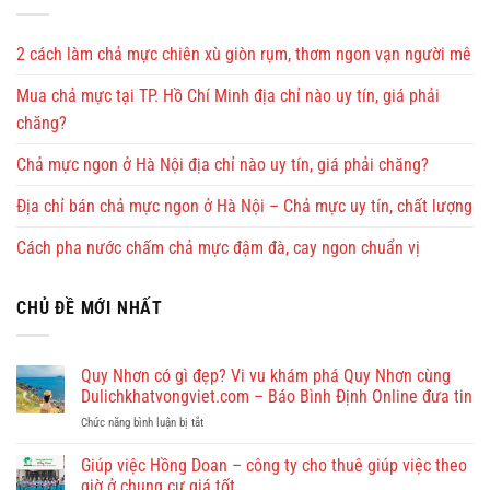
2 cách làm chả mực chiên xù giòn rụm, thơm ngon vạn người mê
Mua chả mực tại TP. Hồ Chí Minh địa chỉ nào uy tín, giá phải
chăng?
Chả mực ngon ở Hà Nội địa chỉ nào uy tín, giá phải chăng?
Địa chỉ bán chả mực ngon ở Hà Nội – Chả mực uy tín, chất lượng
Cách pha nước chấm chả mực đậm đà, cay ngon chuẩn vị
CHỦ ĐỀ MỚI NHẤT
Quy Nhơn có gì đẹp? Vi vu khám phá Quy Nhơn cùng
Dulichkhatvongviet.com – Báo Bình Định Online đưa tin
ở
Chức năng bình luận bị tắt
Quy
Nhơn
Giúp việc Hồng Doan – công ty cho thuê giúp việc theo
có
giờ ở chung cư giá tốt