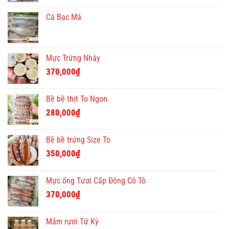
Cá Bạc Má
Mực Trứng Nháy
370,000
₫
Bề bề thịt To Ngon
280,000
₫
Bề bề trứng Size To
350,000
₫
Mực ống Tươi Cấp Đông Cô Tô
370,000
₫
Mắm rươi Tứ Kỳ