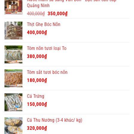
nghĩa
Quảng Ninh
và
Giá
Giá
độc
400,000
₫
350,000
₫
đáo
gốc
hiện
Thịt Ghẹ Bóc Nõn
là:
tại
400,000₫.
là:
400,000
₫
350,000₫.
Tôm nõn tươi loại To
380,000
₫
Tôm sắt tươi bóc nõn
180,000
₫
Cá Trứng
150,000
₫
Cá Thu Nướng (3-4 khúc/ kg)
320,000
₫