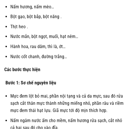
Nấm hương, nấm mèo…
Bột gạo, bột bắp, bột năng .
Thịt heo .
Nước mắn, bột ngọt, muối, hạt nêm…
Hành hoa, rau dăm, thì là, ớt…
Nước cốt chanh, đường trắng…
Các bước thực hiện
Bước 1: Sơ chế nguyên liệu
Mực đem lột bỏ mai, phần nội tạng và cả da mực, sau đó rửa
sạch cắt thân mực thành những miếng nhỏ, phần râu và riềm
mực đem thái hạt lựu. Giã mực tới độ mịn thích hợp.
Nấm ngâm nước ấm cho mềm, nấm hương rửa sạch, cắt nhỏ
cả hai sau đó cho vào đĩa.