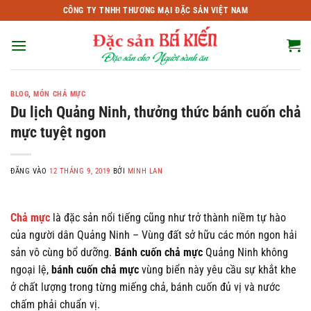
Bỏ
CÔNG TY TNHH THƯƠNG MẠI ĐẶC SẢN VIỆT NAM
qua
nội
dung
BLOG
,
MÓN CHẢ MỰC
Du lịch Quảng Ninh, thưởng thức bánh cuốn chả
mực tuyệt ngon
ĐĂNG VÀO
12 THÁNG 9, 2019
BỞI
MINH LAN
Chả mực
là đặc sản nổi tiếng cũng như trở thành niềm tự hào
của người dân Quảng Ninh – Vùng đất sở hữu các món ngon hải
sản vô cùng bổ dưỡng.
Bánh cuốn chả mực
Quảng Ninh không
ngoại lệ,
bánh cuốn chả mực
vùng biển này yêu cầu sự khắt khe
ở chất lượng trong từng miếng chả, bánh cuốn đủ vị và nước
chấm phải chuẩn vị.